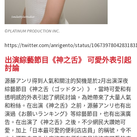
©PLATINUM PRODUCTION INC.
https://twitter.com/anrigento/status/1067397804283183
出演綜藝節目《神之舌》 可愛外表引起
討論
源藤アンリ得到人氣和關注的契機是於2月出演深夜
綜藝節目《神之舌（ゴッドタン）》，當時可愛和有
透明感的外表引起了網民討論，為她帶來了大量人氣
和粉絲。在出演《神之舌》之前，源藤アンリ也有出
演過《お願いランキング》等綜藝節目，也有出演廣
告。在出演了《神之舌》之後，不少網民大讚她可
愛，加上「日本最可愛的便利店店員」的稱號，令不