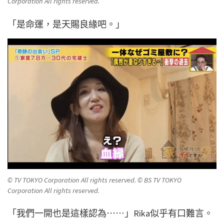
Corporation All rights reserved.
「是命運，是天賜良緣吧。」
© TV TOKYO Corporation All rights reserved. © BS TV TOKYO
Corporation All rights reserved.
「我們一開也是這樣認為⋯⋯」Rika似乎有口難言。