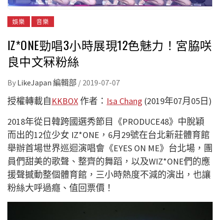
娛樂
音樂
IZ*ONE勁唱3小時展現12色魅力！宮脇咲
良中文冧粉絲
By
LikeJapan 編輯部
/
2019-07-07
授權轉載自
KKBOX
作者：
Isa Chang
(2019年07月05日)
2018年從日韓跨國選秀節目《PRODUCE48》中脫穎
而出的12位少女 IZ*ONE，6月29號在台北新莊體育館
舉辦首場世界巡迴演唱會《EYES ON ME》台北場，團
員們甜美的歌聲、整齊的舞蹈，以及WIZ*ONE們的應
援聲撼動整個體育館，三小時熱度不減的演出，也讓
粉絲大呼過癮、值回票價！