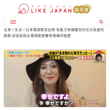
Skip
to
content
Primary
Menu
主頁
生活
日本電視節目訪問 有能力有儲蓄但住在垃圾屋的
姐姐 訴說這段比電視劇更離奇傷痛的經歷