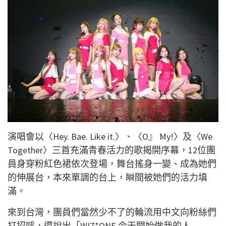
演唱會以〈Hey. Bae. Like it.〉、〈O』 My!〉及〈We
Together〉三首充滿青春活力的歌揭開序幕，12位團
員身穿粉紅色裙依次登場，舞台搖身一變、成為她們
的伸展台，本來單調的台上，瞬間被她們的活力填
滿。
來到台灣，團員們當然少不了的輪流用中文向粉絲們
打招呼，還說出「WIZ*ONE 今天開始做我的人