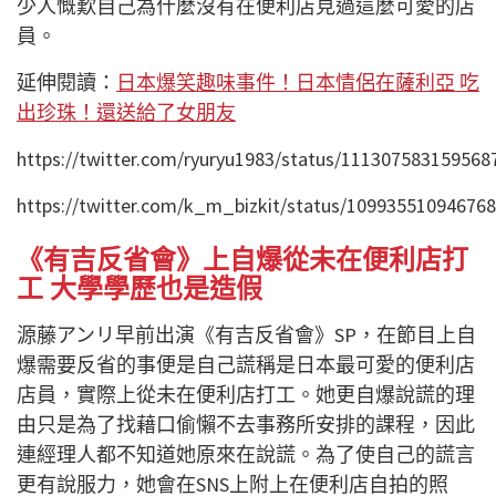
少人慨歎自己為什麼沒有在便利店見過這麼可愛的店
員。
延伸閱讀：
日本爆笑趣味事件！日本情侶在薩利亞 吃
出珍珠！還送給了女朋友
https://twitter.com/ryuryu1983/status/111307583159568
https://twitter.com/k_m_bizkit/status/10993551094676
《有吉反省會》上自爆從未在便利店打
工 大學學歷也是造假
源藤アンリ早前出演《有吉反省會》SP，在節目上自
爆需要反省的事便是自己謊稱是日本最可愛的便利店
店員，實際上從未在便利店打工。她更自爆說謊的理
由只是為了找藉口偷懶不去事務所安排的課程，因此
連經理人都不知道她原來在說謊。為了使自己的謊言
更有說服力，她會在SNS上附上在便利店自拍的照