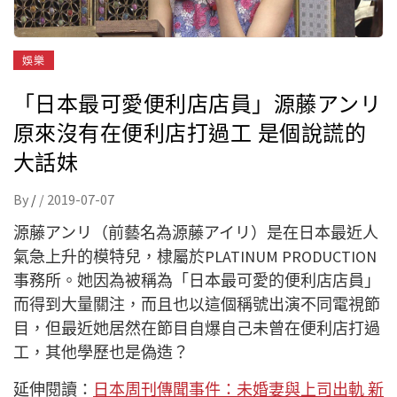
娛樂
「日本最可愛便利店店員」源藤アンリ
原來沒有在便利店打過工 是個說謊的
大話妹
By
/
/
2019-07-07
源藤アンリ（前藝名為源藤アイリ）是在日本最近人
氣急上升的模特兒，棣屬於PLATINUM PRODUCTION
事務所。她因為被稱為「日本最可愛的便利店店員」
而得到大量關注，而且也以這個稱號出演不同電視節
目，但最近她居然在節目自爆自己未曾在便利店打過
工，其他學歷也是偽造？
延伸閱讀：
日本周刊傳聞事件：未婚妻與上司出軌 新