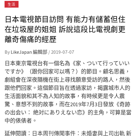
生活
日本電視節目訪問 有能力有儲蓄但住
在垃圾屋的姐姐 訴說這段比電視劇更
離奇傷痛的經歷
By
LikeJapan 編輯部
/
2019-07-07
日本東京電視台有一個名為《家、ついて行っていい
ですか》（跟你回家可以嗎？）的節目。顧名思義，
劇組會在深夜隨機在街上尋找願意受訪的路人，然後
跟他們回家。這個節目旨在透過家訪，揭露城市人的
生活面貌和其不為人知的故事，有時候更是令人震
驚、意想不到的故事，而在2019年7月3日發放《奇跡
の出会い： 絶対にありえない恋》的主角，可算是當
中的俵俵者。
延伸閱讀：
日本周刊傳聞事件：未婚妻與上司出軌 新