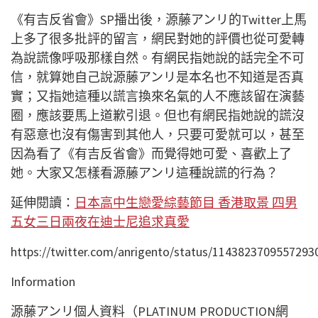
《有吉反省會》SP播出後，源藤アンリ的Twitter上馬
上多了很多批評的留言，網民對她的評價也從可愛轉
為說謊像呼吸那樣自然。有網民指她說的話完全不可
信，就算她自己說源藤アンリ是本名也不知道是否真
實；又指她這種以謊言換來名氣的人不應該留在演藝
圈，應該要馬上道歉引退。但也有網民指她說的謊沒
有惡意也沒有傷害到其他人，只要可愛就可以，甚至
因為看了《有吉反省會》而覺得她可愛、喜歡上了
她。大家又怎樣看源藤アンリ這種說謊的行為？
延伸閱讀：
日本高中生戀愛綜藝節目 香港取景 四男
五女三日兩夜在迪士尼追求真愛
https://twitter.com/anrigento/status/1143823709557293
Information
源藤アンリ個人資料（PLATINUM PRODUCTION網