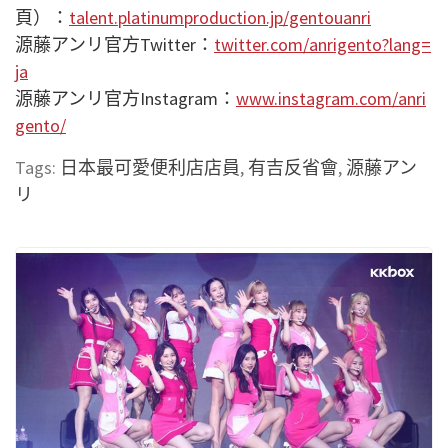
頁）：
talent.platinumproduction.jp/gentouanri
源藤アンリ官方Twitter：
twitter.com/anrigento?lang=
ja
源藤アンリ官方Instagram：
www.instagram.com/anri
gento/
Tags:
日本最可愛便利店店員
,
有吉反省會
,
源藤アン
リ