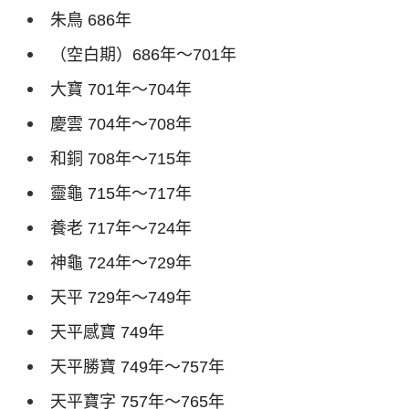
朱鳥
686
年
（空白期）
686
年～
701
年
大寶
701
年～
704
年
慶雲
704
年～
708
年
和銅
708
年～
715
年
靈龜
715
年～
717
年
養老
717
年～
724
年
神龜
724
年～
729
年
天平
729
年～
749
年
天平感寶
749
年
天平勝寶
749
年～
757
年
天平寶字
757
年～
765
年