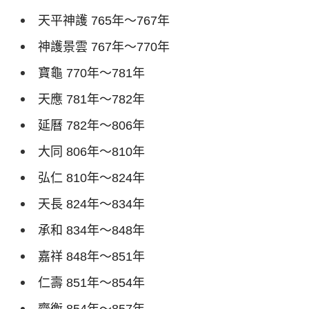
天平神護
765
年～
767
年
神護景雲
767
年～
770
年
寶龜
770
年～
781
年
天應
781
年～
782
年
延曆
782
年～
806
年
大同
806
年～
810
年
弘仁
810
年～
824
年
天長
824
年～
834
年
承和
834
年～
848
年
嘉祥
848
年～
851
年
仁壽
851
年～
854
年