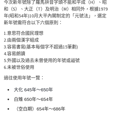
今次新年號除了羅馬拚音字頭不能和平成（H）、昭
和（S）、大正（T）及明治（M）相同外，根據1979
年(昭和54年)10月大平內閣制定的「元號法」，選定
新年號需符合以下六個原則：
1.意思符合國民理想
2.由兩個漢字組成
3.容易書寫(基本每個字不超過15筆劃)
4.容易朗讀
5.外國以及過去未曾使用的年號或謚號
6.未被世俗使用
過往使用年號一覽：
大化
645
年～
650
年
白雉
650
年～
654
年
（空白期）
654
年～
686
年