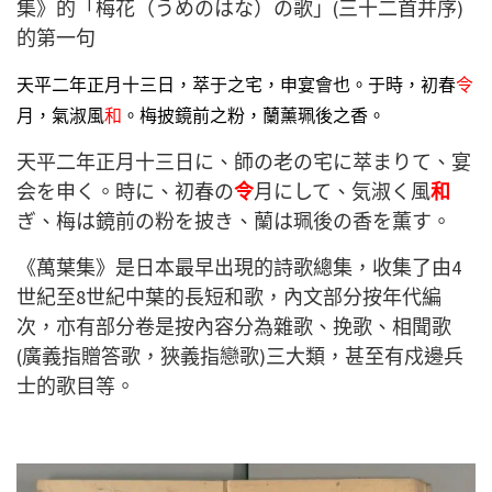
集》的「梅花（うめのはな）の歌」(三十二首并序)
的第一句
天平二年正月十三日，萃于之宅，申宴會也。于時，初春
令
月，氣淑風
和
。梅披鏡前之粉，蘭薰珮後之香。
天平二年正月十三日に、師の老の宅に萃まりて、宴
会を申く。時に、初春の
令
月にして、気淑く風
和
ぎ、梅は鏡前の粉を披き、蘭は珮後の香を薫す。
《萬葉集》是日本最早出現的詩歌總集，收集了由4
世紀至8世紀中葉的長短和歌，內文部分按年代編
次，亦有部分卷是按內容分為雜歌、挽歌、相聞歌
(廣義指贈答歌，狹義指戀歌)三大類，甚至有戍邊兵
士的歌目等。