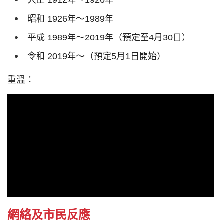
大正
1912
年～
1926
年
昭和
1926
年～
1989
年
平成
1989
年～
2019
年（預定至
4
月
30
日）
令和
2019
年〜（預定
5
月
1
日開始）
重溫：
網絡及市民反應