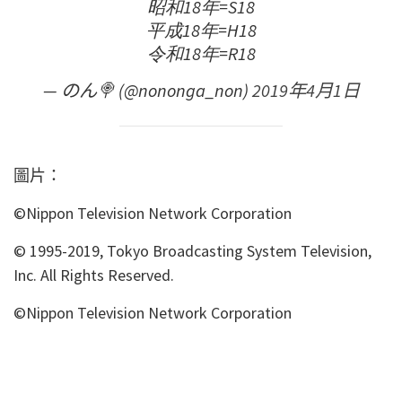
昭和18年=S18
平成18年=H18
令和18年=R18
— のん🍭 (@nononga_non)
2019年4月1日
圖片：
©Nippon Television Network Corporation
© 1995-2019, Tokyo Broadcasting System Television,
Inc. All Rights Reserved.
©Nippon Television Network Corporation