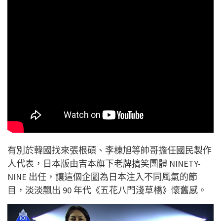
有別於韓國找來張根碩、李棟旭等帥哥擔任國民製作
人代表，日本版由吉本旗下老牌搞笑團體 NINETY-
NINE 出任，讓這個企圖為日本注入不同風氣的節
目，淡淡飄出 90 年代《五花八門淺草橋》懷舊感。