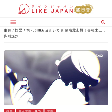
Skip
to
content
Primary
Menu
主頁
娛樂
YORUSHIKA ヨルシカ 新歌暗藏玄機！專輯未上市
先引話題
娛樂
日本音樂火熱中
音樂