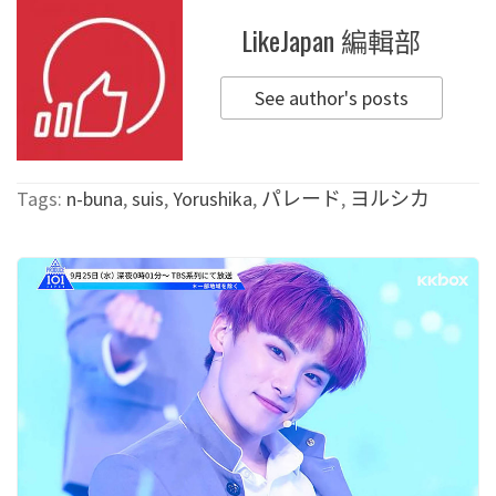
LikeJapan 編輯部
See author's posts
Tags:
n-buna
,
suis
,
Yorushika
,
パレード
,
ヨルシカ