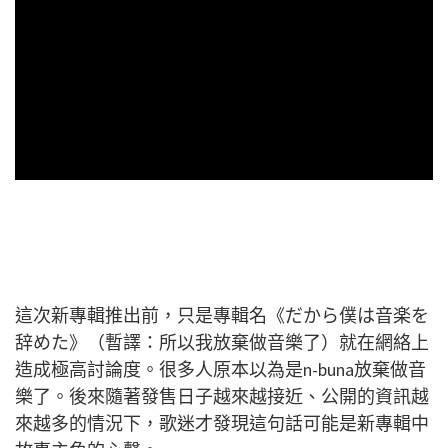
這次新專輯推出前，只是專輯名《だから僕は音楽を
辞めた》（暫譯：所以我放棄做音樂了）就在網絡上
造成極高討論度。很多人原本以為是n-buna放棄做音
樂了。後來隨著發售日子越來越接近、公開的資訊越
來越多的情況下，歌迷才發現這句話可能是新專輯中