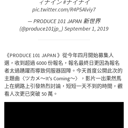
ィナイン
#ナイナイ
pic.twitter.com/R4P5Alviy7
— PRODUCE 101 JAPAN 新世界
(@produce101jp_)
September 1, 2019
《PRODUCE 101 JAPAN 》從今年四月開始募集人
選，收到超過 6000 份報名，報名最終日更因為報名
者太過踴躍而導致伺服器固障。今天首度公開此次的
主題曲〈ツカメ～It’s Coming～〉，影片一出果然馬
上在網路上引發熱烈討論，短短一天不到的時間，觀
看人次更已突破 50 萬。