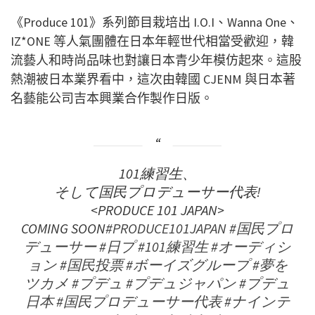
《Produce 101》系列節目栽培出 I.O.I、Wanna One、
IZ*ONE 等人氣團體在日本年輕世代相當受歡迎，韓
流藝人和時尚品味也對讓日本青少年模仿起來。這股
熱潮被日本業界看中，這次由韓國 CJENM 與日本著
名藝能公司吉本興業合作製作日版。
101練習生、
そして国民プロデューサー代表!
<PRODUCE 101 JAPAN>
COMING SOON
#PRODUCE101JAPAN
#国民プロ
デューサー
#日プ
#101練習生
#オーディシ
ョン
#国民投票
#ボーイズグループ
#夢を
ツカメ
#プデュ
#プデュジャパン
#プデュ
日本
#国民プロデューサー代表
#ナインテ