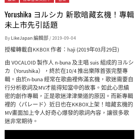
Yorushika ヨルシカ 新歌暗藏玄機！專輯
未上市先引話題
By
LikeJapan 編輯部
/
2019-09-04
授權轉載自
KKBOX
作者：
haji
(2019年03月29日)
由 VOCALOID 製作人 n-buna 及主唱 suis 組成的ヨルシ
カ（Yorushika），終於在10/4 推出樂隊首張完整專
輯。由於n-buna 經常在歌曲裡佈滿玄機，歌迷需要自
行分析歌詞及MV才能得知當中的故事。如此心思縝
密的創作專輯，正是歌迷津津樂道的原因。而新專輯
裡的〈パレード〉近日也在KKBOX上架！暗藏玄機的
MV畫面加上令人好奇心爆發的歌詞內容，讓很多歌
迷非常期待。