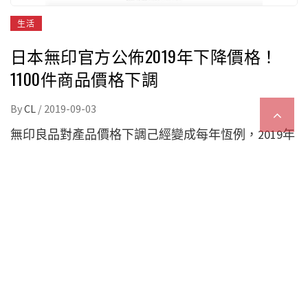
生活
日本無印官方公佈2019年下降價格！
1100件商品價格下調
By
CL
/
2019-09-03
無印良品對產品價格下調己經變成每年恆例，2019年
也不例外。日前日本無印官方便宣布本年有1100件商
品的價格將會下調，當中大部分小型商品的售價將有
數百日圓的調整。今年的價格下調項目主要集中在廚
具、食具、收納用品和家具。雖然沒有去年那麼吸
引，不過也一起來看看有什麼商品變便宜了吧！
延伸閱讀：
訪日旅客注意！2020年5月起 攜帶特大行
李乘坐部分新幹線 需事先預約特別席
廚具・食具