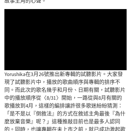
故事主角的心聲。
Yorushika在3月26號推出新專輯的試聽影片。大家發
現了試聽影片中，播放的歌曲順序與專輯的排序不
同。而此次的歌名幾乎和月份、日期有關，試聽影片
中的播放順序從〈8/31〉開始，一路從與8月有關的
歌播放到4月，這樣的編排讓許很多歌迷紛紛猜測：
「是不是以『倒敘法』的方式在敘述主角最後『為什
麼放棄音樂』呢？」這種推敲目前也是最多人認同
的。同時，也讓專輯在未上市之前，就已成功激起歌