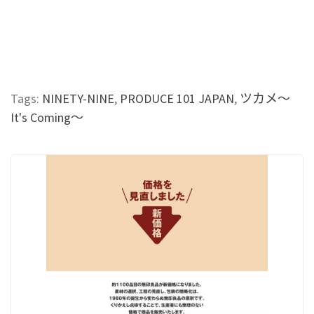
Tags:
NINETY-NINE
,
PRODUCE 101 JAPAN
,
ツカメ～
It's Coming～