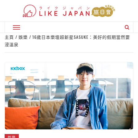
Skip
to
content
Primary
Menu
主頁
娛樂
16歲日本樂壇超新星SASUKE：美好的假期當然要
浸溫泉
娛樂