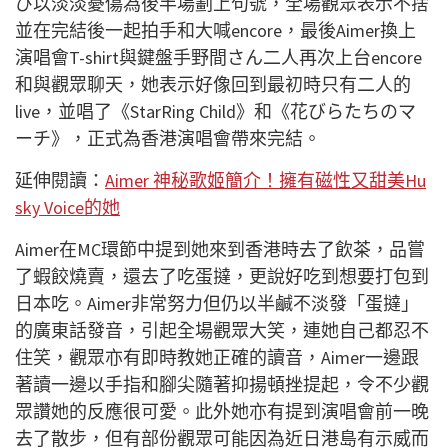
び以淡淡憂傷為後半場劃上句號，全場觀眾表示不捨
並在完結後一起拍手和大喊
encore
，最後
Aimer
換上
演唱會
T-shirt
與鍵盤手野間さん二人再次上台
encore
和與觀眾聊天，她表示好像回到最初時只有二人的
live
，並唱了《
StarRing Child
》和《花びらたちのマ
ーチ》，正式為香港演唱會帶來完結。
延伸閱讀：
Aimer 神秘歌姬簡介！擁有磁性又甜美Hu
sky Voice的她
Aimer
在
MC
環節中提到她來到香港時去了飲茶，品嘗
了蝦餃燒賣，還去了吃蛋撻，更說好吃到想要打包到
日本吃。
Aimer
非常努力但仍以半鹹不淡發「蛋撻」
的廣東話發音，引起全場觀眾大笑，連她自己都忍不
住笑，觀眾亦有即時教她正確的讀音，
Aimer
一邊跟
著讀一邊以手指和腳尖隨著抑揚頓挫提起，令不少觀
眾讚她的反應很可愛。此外她亦有提到演唱會前一晚
去了散步，但有部份觀眾可能因為近日港島有示威而