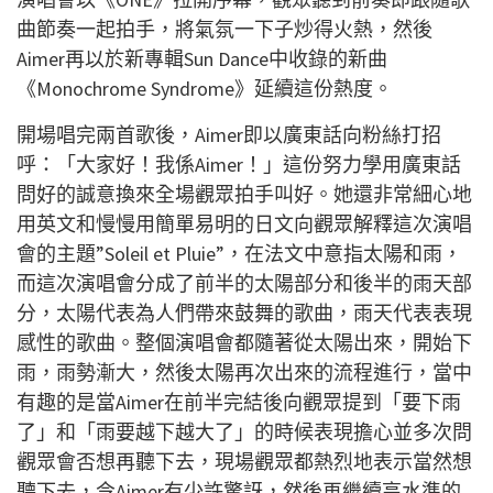
曲節奏一起拍手，將氣氛一下子炒得火熱，然後
Aimer
再以於新專輯
Sun Dance
中收錄的新曲
《
Monochrome Syndrome
》延續這份熱度。
開場唱完兩首歌後，
Aimer
即以廣東話向粉絲打招
呼：「大家好！我係
Aimer
！」這份努力學用廣東話
問好的誠意換來全場觀眾拍手叫好。她還非常細心地
用英文和慢慢用簡單易明的日文向觀眾解釋這次演唱
會的主題
”Soleil et Pluie”
，在法文中意指太陽和雨，
而這次演唱會分成了前半的太陽部分和後半的雨天部
分，太陽代表為人們帶來鼓舞的歌曲，雨天代表表現
感性的歌曲。整個演唱會都隨著從太陽出來，開始下
雨，雨勢漸大，然後太陽再次出來的流程進行，當中
有趣的是當
Aimer
在前半完結後向觀眾提到「要下雨
了」和「雨要越下越大了」的時候表現擔心並多次問
觀眾會否想再聽下去，現場觀眾都熱烈地表示當然想
聽下去，令
Aimer
有少許驚訝，然後再繼續高水準的