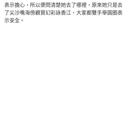
表示擔心，所以便問清楚她去了哪裡，原來她只是去
了尖沙嘴海傍觀賞幻彩詠香江，大家都雙手舉圓圈表
示安全。
アジアツアー香港公演! 無事に終わりまし
た。みんなが優しすぎて熱すぎて温かす
ぎて、感動の連続でした。また必ず来ま
す。また会いたいな。テレパシー飛ばし
てくれたみんなも、ありがとう。
pic.twitter.com/1FSnybQe4t
— Aimer&staff (@Aimer_and_staff)
June 14,
2019