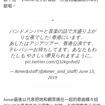
獻唱。
バンドメンバーと音楽の話で大盛り上が
りな夜でした! 香港にいます。
あしたはアジアツアー、香港公演です。
テレパシーお待ちしてます。あなたもわ
たしも やさしい夢見られますように。
pic.twitter.com/Q32kgrdvd2
— Aimer&staff (@Aimer_and_staff)
June 13,
2019
Aimer
最後以代表把她和觀眾連在一起的歌曲蝶々結