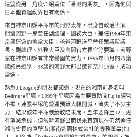
這篇從另一角度介紹這位「香港的朋友」，因為他與
日本體
育運動界也有關係。
來自神奈川縣平塚市的河野太郎，出身自政治世家—
爺爺河
野一郎曾任副總理、國務大臣，兼任1964年東
京奧運會
的擔當大臣；爸爸河野洋平曾任眾議院議
長、副總理、外務
大臣及內閣官方長官等要職。河野
家在神奈川縣有非常穩固
的實力，1996年10月的眾議
院議員選舉，33歲的河
野太郎出選神奈川15區，成功
當選。
熟悉J League的朋友都知道，現在的湘南前身名叫
Bell
mare平塚。1999年平塚因為主要贊助商Fujit
a經營
不振，連累平塚的營運預算大幅削減，流失了不少主
力，結果該年平塚戰績敬陪末席，翌年要降至J2，更
有消
滅危機，但當時河野出面找來直到現在仍然擔任
湘南會長的
眞壁潔(湘南造園株式会社的專務董事)加