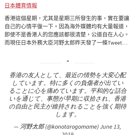
日本體育情報
香港這個星期，尤其是星期三所發生的事，實在要讓
自己的
心情平復一下。因為海外媒體均有大量報道，
即使不是香港
人的您應該都很清楚，公道自在人心。
而現任日本外務大臣
河野太郎昨天發了一條Tweet…
香港の友人として、最近の情勢を大変心配
しています。特に多くの負傷者が出てい
ることに心を痛めています。平和的な話合
いを通じて、事態が早期に収拾され、香港
の自由と民主が維持されることを強く期待
します。
— 河野太郎 (@konotarogomame)
June 13,
2019