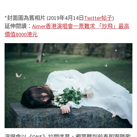
*封面圖為舊相片 (2019年4月14日
Twitter帖子
)
延伸閱讀：
Aimer香港演唱會一票難求 「炒飛」最高
價值8000港元
演唱會以《
ONE
》拉開序幕，觀眾聽到前奏即跟隨歌