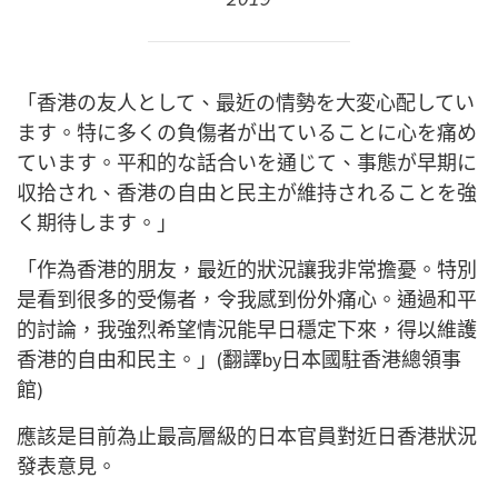
「香港の友人として、最近の情勢を大変心配してい
ます。
特に多くの負傷者が出ていることに心を痛め
ています。平
和的な話合いを通じて、事態が早期に
収拾され、香港の自
由と民主が維持されることを強
く期待します。」
「作為香港的朋友，最近的狀況讓我非常擔憂。特別
是看到
很多的受傷者，令我感到份外痛心。通過和平
的討論，我強
烈希望情況能早日穩定下來，得以維護
香港的自由和民主。
」(翻譯by日本國駐香港總領事
館)
應該是目前為止最高層級的日本官員對近日香港狀況
發表意
見。