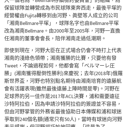
入一個名為「B
ellmare存續檢討委員會」的組織，為
保留球隊並轉
營成為市民球隊東奔西走，最後平塚的
經營權由Fujit
a轉移到由河野、眞壁等人成立的公司
「湘南Bellma
re平塚」，球隊名字也由Bellmare平塚
改為湘南
Bellmare。由2000年至2005年，河野一直
擔
任湘南的董事會會長，陪伴湘南走過低潮期。
即使到現在，河野大臣在正式場合仍會不時打上代表
湘南的
淺綠色領帶；湘南獲勝的比賽，只要他有發
Tweet，不
論過程如何，他都會寫「ベルマーレ圧
勝」(湘南獲得壓倒
性勝利)來慶祝；去年(2018年)俄羅
斯世界盃，河野
也特別點名期待由湘南培育的遠藤航
會有活躍表現(雖然最
後遠藤上陣時間是零)。河野在
足球界的另一佳作是201
7年ACL決賽，浦和需要遠征
沙特阿拉伯，因為申請沙特
阿拉伯的簽證並不容易，
但由河野掌管的外務省最後協助日
本傳媒和浦和球迷
爭取到240個名額(通常只有50人)
，當時有球迷向河野
表示感謝，但河野卻巧妙地回應—「這
是為了