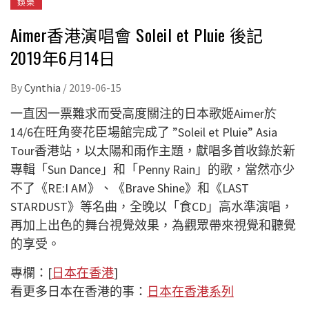
娛樂
Aimer香港演唱會 Soleil et Pluie 後記
2019年6月14日
By
Cynthia
/
2019-06-15
一直因一票難求而受高度關注的日本歌姬
Aimer
於
14/6
在旺角麥花臣場館完成了
”Soleil et Pluie” Asia
Tour
香港站，以太陽和雨作主題，獻唱多首收錄於新
專輯「
Sun Dance
」和「
Penny Rain
」的歌，當然亦少
不了《
RE:I AM
》、《
Brave Shine
》和《
LAST
STARDUST
》等名曲，全晚以「食
CD
」高水準演唱，
再加上出色的舞台視覺效果，為觀眾帶來視覺和聽覺
的享受。
專欄：[
日本在香港
]
看更多日本在香港的事：
日本在香港系列