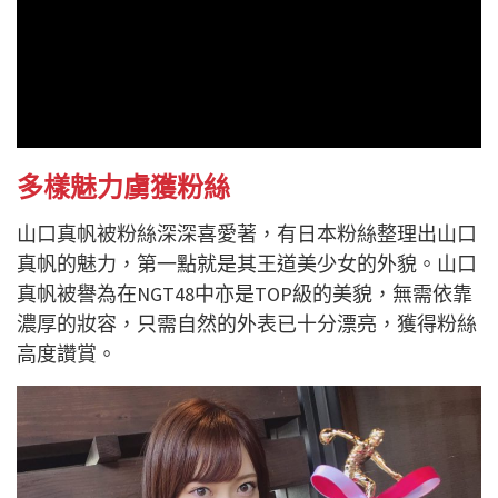
多樣魅力虜獲粉絲
山口真帆被粉絲深深喜愛著，有日本粉絲整理出山口
真帆的魅力，第一點就是其
王道美少女的外貌。山口
真帆被譽為在NGT48中亦是TOP級的美貌，無需依靠
濃厚的妝容，只需自然的外表已十分漂亮，獲得粉絲
高度讚賞。