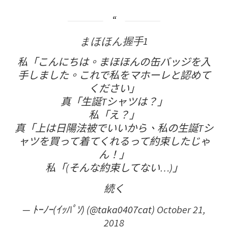
まほほん握手1
私「こんにちは。まほほんの缶バッジを入
手しました。これで私をマホーレと認めて
ください」
真「生誕Tシャツは？」
私「え？」
真「上は日陽法被でいいから、私の生誕Tシ
ャツを買って着てくれるって約束したじゃ
ん！」
私「(そんな約束してない…)」
続く
— ﾄｰﾉｰ(ｲｯﾊﾟｿ) (@taka0407cat)
October 21,
2018