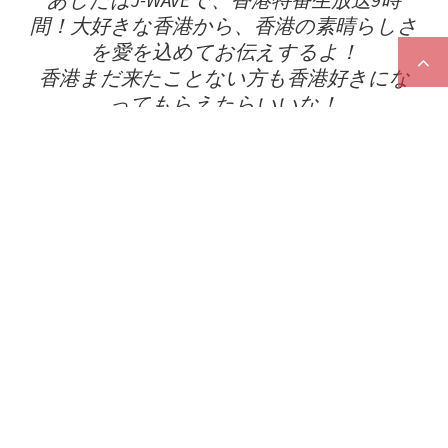
あしたはJ-WAVEで、香港特番生放送9時
間！大好きな香港から、香港の素晴らしさ
を愛を込めてお伝えするよ！
香港まだ来たことない方も香港好きにな
ってもらえたらいいな！
香港好きな方はますます香港に来たくな
ったらいいな！
元気とパワーと美食の街香港
— 🍉中川翔子🍉🐈‍⬛ (@shoko55mmts)
January 13, 2019
（中川翔子Tweet翻譯）
我將在J-WAVE、香港特別節目中9小時直播！因為最
喜歡香港，所以我想把香港的優秀之處充滿愛意地傳
達給大家！