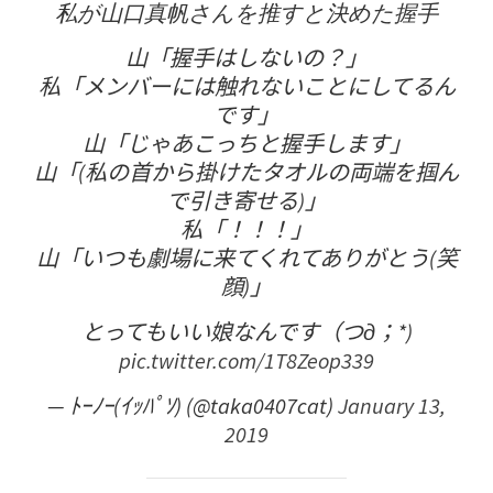
私が山口真帆さんを推すと決めた握手
山「握手はしないの？」
私「メンバーには触れないことにしてるん
です」
山「じゃあこっちと握手します」
山「(私の首から掛けたタオルの両端を掴ん
で引き寄せる)」
私「！！！」
山「いつも劇場に来てくれてありがとう(笑
顔)」
とってもいい娘なんです（つд；*)
pic.twitter.com/1T8Zeop339
— ﾄｰﾉｰ(ｲｯﾊﾟｿ) (@taka0407cat)
January 13,
2019