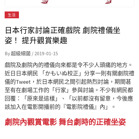
生活
日本行家討論正確戲院 劇院禮儀坐
姿！ 提升觀賞樂趣
By
超級細菌
/
2019-01-15
戲院及劇院內的禮儀向來都是令不少人頭痛的地方。
近日日本網民 「かもいぬ校正」分享一則有關劇院禮
儀的Tweet，於日本網民之間引起熱烈討論，期間甚
至有在劇場工作的「行家」參與討論。不少有網民都
回覆：「原來是這樣」、「以前都沒有留意，今後應
該加入在電影開播前的『電影院禮儀』內」。
劇院內觀賞電影 舞台劇時的正確坐姿