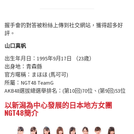
握手會的對答被粉絲上傳到社交網站，獲得超多好
評。
山口真帆
出生年月日：1995年9月17日 （23歳）
出身地：青森縣
官方暱稱：まほほ (馬可可)
所屬：NGT48 TeamG
AKB48選拔總選舉排名：(第10回)70位、(第9回)53位
以新潟為中心發展的日本地方女團
NGT48簡介