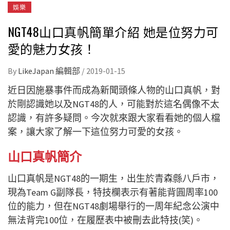
娛樂
NGT48山口真帆簡單介紹 她是位努力可
愛的魅力女孩！
By
LikeJapan 編輯部
/
2019-01-15
近日因施暴事件而成為新聞頭條人物的山口真帆，對
於剛認識她以及NGT48的人，可能對於這名偶像不太
認識，有許多疑問。今次就來跟大家看看她的個人檔
案，讓大家了解一下這位努力可愛的女孩。
山口真帆簡介
山口真帆是
NGT48的一期生，出生於青森縣八戶市，
現為Team G副隊長，特技欄表示
有著能背圓周率100
位的能力，但在NGT48劇場舉行的一周年紀念公演中
無法背完100位，在履歷表中被刪去此特技(笑)。