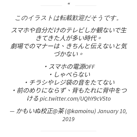
このイラストは転載歓迎だそうです。
スマホや自分だけのテレビしか観ないで生
きてきた人が多い時代。
劇場でのマナーは、きちんと伝えないと気
づかない。
・スマホの電源OFF
・しゃべらない
・チラシやレジ袋の音をたてない
・前のめりにならず、背もたれに背中をつ
ける
pic.twitter.com/UQhY9cV5to
— かもいぬ校正@茶 (@kamoinu)
January 10,
2019