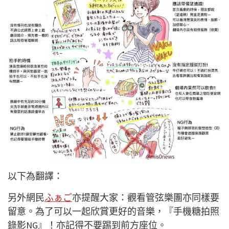
以下為翻譯：
另外網民
ふぁご
亦提醒大家：觀看管弦樂團亦同樣要
留意。為了可以一起欣賞更好的音樂，『手機糖拍照
錄影NG』！亦記得不要踢到前方座位。