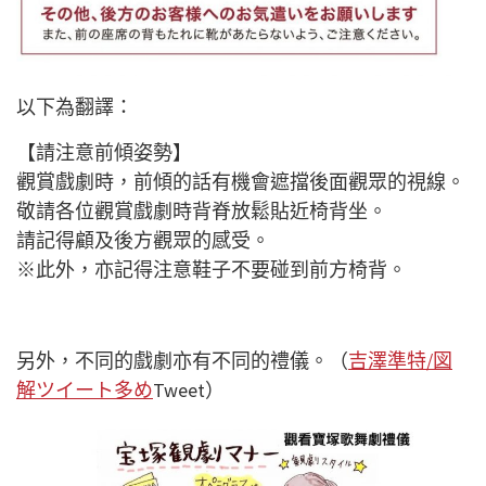
以下為翻譯：
【請注意前傾姿勢】
觀賞戲劇時，前傾的話有機會遮擋後面觀眾的視線。
敬請各位觀賞戲劇時背脊放鬆貼近椅背坐。
請記得顧及後方觀眾的感受。
※此外，亦記得注意鞋子不要碰到前方椅背。
另外，不同的戲劇亦有不同的禮儀。（
吉澤準特/図
解ツイート多め
Tweet）