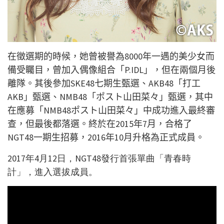
在徵選期的時候，她曾被譽為8000年一遇的美少女而
備受矚目，曾加入偶像組合「P.IDL」，但在兩個月後
離隊。其後參加SKE48七期生甄選、AKB48「打工
AKB」甄選、NMB48「
ポスト山田菜々
」甄選，其中
在應募
「NMB48ポスト山田菜々」中成功進入最終審
查，但最後都落選。終於在
2015年7月，合格了
NGT48一期生招募，2016年10月升格為正式成員。
2017年4月12日，NGT48發行首張單曲
「青春時
計」，進入選拔成員。