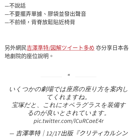
—不說話
—不要擺弄單據、膠袋並發出聲音
—不前傾，背脊放鬆貼近椅背
另外網民
吉澤準特/図解ツイート多め
亦分享日本各
地劇院的座位說明。
いくつかの劇場では座席の座り方を案内し
てくれますね。
宝塚だと、これにオペラグラスを装備す
るのが良いとされています。
pic.twitter.com/lCuRCaeE4r
— 吉澤準特｜12/17出版『クリティカルシン