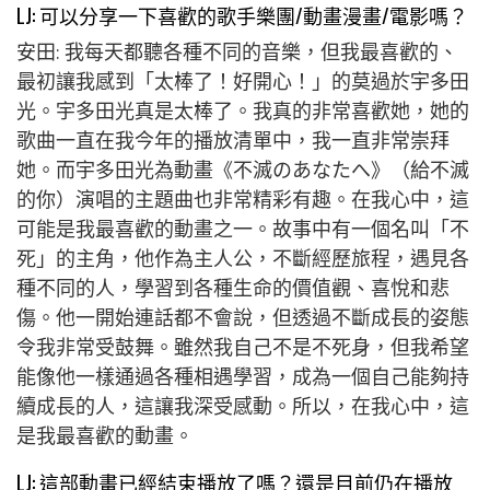
LJ: 可以分享一下喜歡的歌手樂團/動畫漫畫/電影嗎？
安田: 我每天都聽各種不同的音樂，但我最喜歡的、
最初讓我感到「太棒了！好開心！」的莫過於宇多田
光。宇多田光真是太棒了。我真的非常喜歡她，她的
歌曲一直在我今年的播放清單中，我一直非常崇拜
她。而宇多田光為動畫《不滅のあなたへ》（給不滅
的你）演唱的主題曲也非常精彩有趣。在我心中，這
可能是我最喜歡的動畫之一。故事中有一個名叫「不
死」的主角，他作為主人公，不斷經歷旅程，遇見各
種不同的人，學習到各種生命的價值觀、喜悅和悲
傷。他一開始連話都不會說，但透過不斷成長的姿態
令我非常受鼓舞。雖然我自己不是不死身，但我希望
能像他一樣通過各種相遇學習，成為一個自己能夠持
續成長的人，這讓我深受感動。所以，在我心中，這
是我最喜歡的動畫。
LJ: 這部動畫已經結束播放了嗎？還是目前仍在播放