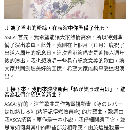
LJ: 為了香港的粉絲，在表演中你準備了什麼？
ASCA: 首先，我希望能讓大家熱情高漲，所以特別準
備了演出歌單。此外，我剛在上個月（11月）慶祝了
出道六周年的紀念日。這次香港演唱會是迎接六週年
後的演出，我也想演唱一些具有紀念意義的歌曲，讓
大家共同創造美好的回憶。希望大家能夠享受這場演
出。
LJ: 接下來，我們來談談新曲「私が笑う理由は」。能
否為我們介紹這首新曲？
ASCA: 好的，這首歌曲是作為電視動畫《豚のレバー
は加熱しろ》(豬肝記得煮熟再吃) 的片頭曲，歌詞由
我ASCA撰寫。原作是一本小說，我仔細閱讀了它，並
思考如何與其中的哪些部分相呼應。由於這是我第一