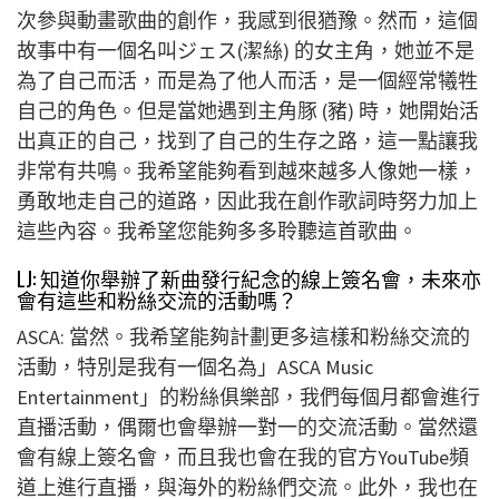
次參與動畫歌曲的創作，我感到很猶豫。然而，這個
故事中有一個名叫ジェス(潔絲) 的女主角，她並不是
為了自己而活，而是為了他人而活，是一個經常犧牲
自己的角色。但是當她遇到主角豚 (豬) 時，她開始活
出真正的自己，找到了自己的生存之路，這一點讓我
非常有共鳴。我希望能夠看到越來越多人像她一樣，
勇敢地走自己的道路，因此我在創作歌詞時努力加上
這些內容。我希望您能夠多多聆聽這首歌曲。
LJ: 知道你舉辦了新曲發行紀念的線上簽名會，未來亦
會有這些和粉絲交流的活動嗎？
ASCA: 當然。我希望能夠計劃更多這樣和粉絲交流的
活動，特別是我有一個名為」ASCA Music
Entertainment」的粉絲俱樂部，我們每個月都會進行
直播活動，偶爾也會舉辦一對一的交流活動。當然還
會有線上簽名會，而且我也會在我的官方YouTube頻
道上進行直播，與海外的粉絲們交流。此外，我也在