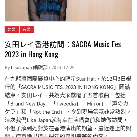
娛樂
音樂
安田レイ香港訪問：SACRA Music Fes
2023 in Hong Kong
By
LikeJapan 編輯部
/
2023-12-29
在九龍灣國際展貿中心的匯星Star Hall，於12月3日舉
行的「SACRA MUSIC FES. 2023 IN HONG KONG」圓滿
結束。安田レイ一共為大家獻唱了五首歌曲，包括
「
Brand New Day」「Tweedia」「Mirror」「声のカ
ケラ」和「Not the End」
，令到現場氣氛非常熱烈。
這次我們Like Japan就有幸在演唱會前和
她
做訪問，
不但了解到她對於在香港演出的期望、最近迷上的興
趣、還有她出道十週年的感想等等的內容。