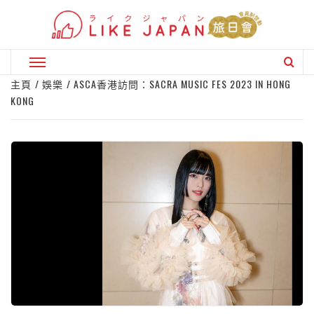
Skip
to
content
Primary
Menu
主頁
娛樂
ASCA香港訪問：SACRA MUSIC FES 2023 IN HONG
KONG