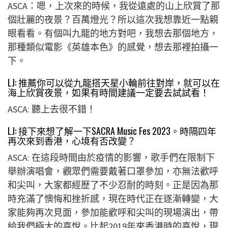
ASCA：嗯，上次來的時候，我從遠處的山上欣賞了那
個壯麗的夜景？百萬燈光？所以這次我想靠近一點親
眼看看。有個叫九龍的地方對吧，我想去那個地方，
那種類似電影《英雄本色》的感覺，想去那裡拍攝一
下。
LJ: 推薦你可以從九龍搭天星小輪前往對岸，就可以在
海上欣賞夜景，如果有時間建議一定要去試試看！
ASCA: 聽上去很不錯！
LJ: 接下來想了解一下SACRA Music Fes 2023。時隔四年
再次來到香港，心境有否改變？
ASCA: 在這段時間由於疫情的影響，歌手們在限制下
舉辦演唱會，觀眾們需要戴著口罩參加，亦無法歡呼
和尖叫，大家都經歷了不少忍耐的時刻。正是因為那
時充滿了懊悔和挫折感，現在時代正在逐漸轉變，大
家能夠再次見面，參加能歡呼和尖叫的現場演出，帶
給我們極大的喜悅。比起2019年來香港時的喜悅，現