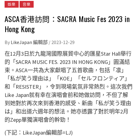
娛樂
音樂
ASCA香港訪問：SACRA Music Fes 2023 in
Hong Kong
By
LikeJapan 編輯部
/
2023-12-29
在12月3日於九龍灣國際展貿中心的匯星Star Hall舉行
的「SACRA MUSIC FES. 2023 IN HONG KONG」圓滿結
束。ASCA一共為大家獻唱了五首歌曲，包括「凛」
「私が笑う理由は」「KOE」「セルフロンティア」
和「RESISTER」，令到現場氣氛非常熱烈。這次我們
Like Japan就有幸在演唱會前和她做訪問，不但了解
到她對於再次來到香港的感受、
新曲「私が笑う理由
は」和出道六週年的想法。她亦透露了對於明年2月
的Zepp單獨演唱會的幹勁！
(下記：LikeJapan編輯部=LJ)