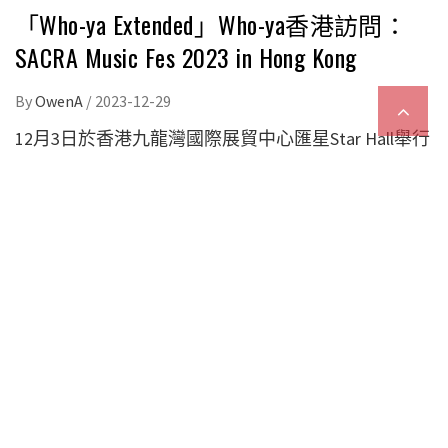
「Who-ya Extended」Who-ya香港訪問：
SACRA Music Fes 2023 in Hong Kong
By
OwenA
/
2023-12-29
12月3日於香港九龍灣國際展貿中心匯星Star Hall舉行
的「SACRA MUSIC FES. 2023 IN HONG KONG」完滿結
束。今次是「
SACRA Music Fes
」第一次移師海外舉
辦，香港很榮幸成為了第一站。「打頭陣」來到香港
的6個組合包括「FLOW」、「安田レイ」、
「ASCA」、「halca」、「Spira Spica」和「Who-ya
Extended」。
我們LikeJapan更跟「
Who-ya
Extended
」的Who-ya做了一個訪問，談談他今次在香
港的音樂之旅。
(下記：LikeJapan編輯部=LJ、
Who-ya Extended
＝
Who-ya）