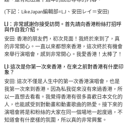
(下記：LikeJapan編輯部=LJ、安田レイ＝安田)
LJ：非常感謝你接受訪問。首先請向香港粉絲打招呼
與作自我介紹。
安田: 香港的朋友們，初次見面！我終於來到了，真
的非常開心。一直以來都想來香港，這次終於有機會
來舉行演唱會，感到非常開心。我愛香港！太棒了！
LJ: 這次是你第一次來香港，在來之前對香港有什麼印
象？
安田: 這次不僅是人生中的第一次香港演唱會，也是
我第一次來到香港。因為私我從來沒有來過香港，所
以一直想去看看。我覺得香港有很多喜歡日本文化的
人，也能感受到對動畫和動畫歌曲的熱愛。接下來的
演唱會將是和粉絲的大家在同一個場地一起度過，不
知道會有什麼樣的氛圍，所以真的非常興奮。