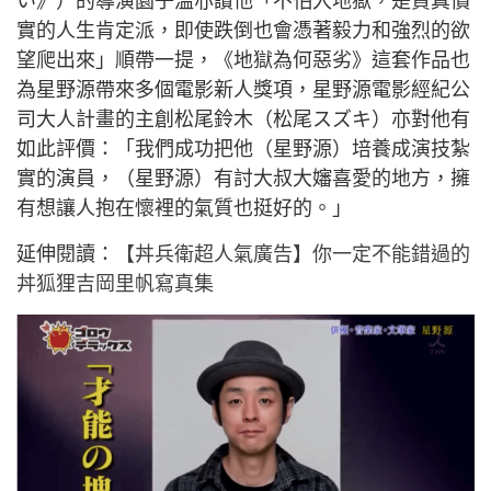
い》）的導演園子溫亦讚他「不怕入地獄，是貨真價
實的人生肯定派，即使跌倒也會憑著毅力和強烈的欲
望爬出來」順帶一提，《地獄為何惡劣》這套作品也
為星野源帶來多個電影新人獎項，星野源電影經紀公
司大人計畫的主創松尾鈴木（松尾スズキ）亦對他有
如此評價：「我們成功把他（星野源）培養成演技紮
實的演員，（星野源）有討大叔大嬸喜愛的地方，擁
有想讓人抱在懷裡的氣質也挺好的。」
延伸閱讀：
【丼兵衛超人氣廣告】你一定不能錯過的
丼狐狸吉岡里帆寫真集