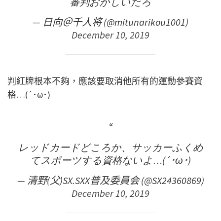
審判おかしいだろ
— 日向＠千人将 (@mitunarikou1001)
December 10, 2019
判紅牌根本不夠，應該要取消他所有的運動參賽資
格…(´･ω･)
レッドカードどころか、サッカーふくめ
てスポーツする資格ないよ…(´･ω･)
— 清野(父)SX.SXX普及委員会 (@SX24360869)
December 10, 2019