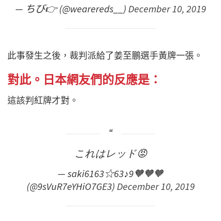
— ちび👉 (@wearereds__)
December 10, 2019
此事發生之後，裁判派給了姜至鵬選手黃牌一張。
對此。日本網友們的反應是：
這該判紅牌才對。
これはレッド😡
— saki6163☆63♪9🧡🧡🧡
(@9sVuR7eYHiO7GE3)
December 10, 2019