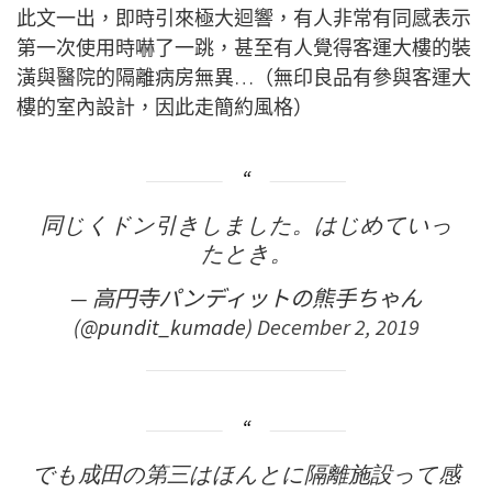
此文一出，即時引來極大迴響，有人非常有同感表示
第一次使用時嚇了一跳，甚至有人覺得客運大樓的裝
潢與醫院的隔離病房無異…（無印良品有參與客運大
樓的室內設計，因此走簡約風格）
同じくドン引きしました。はじめていっ
たとき。
— 高円寺パンディットの熊手ちゃん
(@pundit_kumade)
December 2, 2019
でも成田の第三はほんとに隔離施設って感