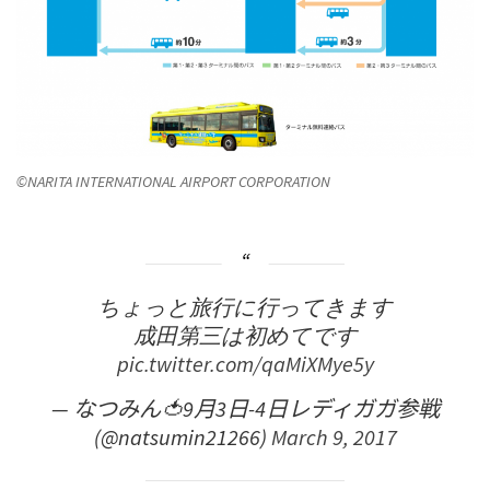
©NARITA INTERNATIONAL AIRPORT CORPORATION
ちょっと旅行に行ってきます
成田第三は初めてです
pic.twitter.com/qaMiXMye5y
— なつみん🍅9月3日-4日レディガガ参戦
(@natsumin21266)
March 9, 2017