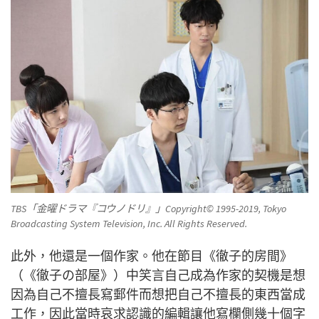
TBS「金曜ドラマ『コウノドリ』」Copyright© 1995-2019, Tokyo
Broadcasting System Television, Inc. All Rights Reserved.
此外，他還是一個作家。他在節目《徹子的房間》
（《徹子の部屋》）中笑言自己成為作家的契機是想
因為自己不擅長寫郵件而想把自己不擅長的東西當成
工作，因此當時哀求認識的編輯讓他寫欄側幾十個字