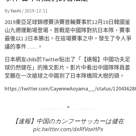
By
Yashi
/
2019-12-11
2019東亞足球錦標賽決賽首輪賽事於12月10日韓國釜
山九德運動場登場，首戰是中國隊對抗日本隊，賽事
最後以1:2日本勝出。在這場賽事之中，發生了令人爭
議的事件……。
日本網友chibi於Twitter貼出了「【速報】中國功夫足
球仍然健在」的推文影片。影片中看出中國隊隊員姜
至鵬在一次搶球之中踢到了日本隊橋岡大樹的頭。
https://twitter.com/CayenneAoyama__/status/1204362
【速報】中国のカンフーサッカーは健在
pic.twitter.com/dxRfVoxHPx