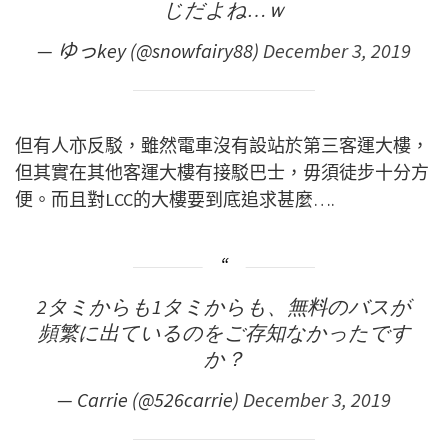
じだよね…ｗ
— ゆっkey (@snowfairy88)
December 3, 2019
但有人亦反駁，雖然電車沒有設站於第三客運大樓，
但其實在其他客運大樓有接駁巴士，毋須徒步十分方
便。而且對LCC的大樓要到底追求甚麼….
2タミからも1タミからも、無料のバスが
頻繁に出ているのをご存知なかったです
か？
— Carrie (@526carrie)
December 3, 2019