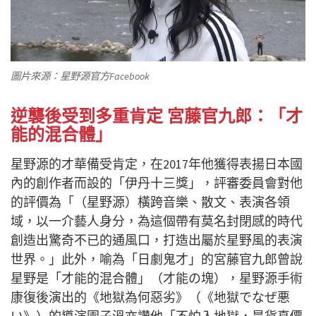
圖片來源：星野源官方Facebook
逆襲後受到多重肯定 宮藤官九郎：「才
能的混合體」
星野源的才華備受肯定，在2017年他獲得表揚日本國
內的創作者而設的「伊丹十三獎」，評審委員會對他
的評價為「（星野源）橫跨音樂、散文、表演各領
域，以一介藝人身分，為這個帶有莫名封閉感的時代
創造出驚奇不已的通風口，打造出屬於星野風的表演
世界。」此外，喻為「日劇鬼才」的宮藤官九郎曾說
星野是「才能的混合體」（才能の塊），星野源手術
康復後演出的《地獄為何惡劣》（《地獄でなぜ悪