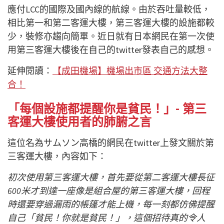
應付LCC的國際及國內線的航線。由於吞吐量較低，
相比第一和第二客運大樓，第三客運大樓的設施都較
少，裝修亦趨向簡單。近日就有日本網民在第一次使
用第三客運大樓後在自己的twitter發表自己的感想。
延伸閱讀：
【成田機場】機場出市區 交通方法大整
合！
「每個設施都提醒你是貧民！」- 第三
客運大樓使用者的肺腑之言
這位名為サムソン高橋的網民在twitter上發文關於第
三客運大樓，內容如下：
初次使用第三客運大樓，首先要從第二客運大樓長征
600米才到達一座像是組合屋的第三客運大樓，回程
時還要穿過漏雨的帳篷才能上機，每一刻都仿佛提醒
自己「貧民！你就是貧民！」，這個招待真的令人