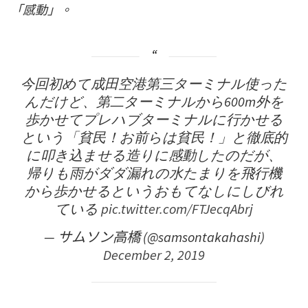
「感動」。
今回初めて成田空港第三ターミナル使った
んだけど、第二ターミナルから600m外を
歩かせてプレハブターミナルに行かせる
という「貧民！お前らは貧民！」と徹底的
に叩き込ませる造りに感動したのだが、
帰りも雨がダダ漏れの水たまりを飛行機
から歩かせるというおもてなしにしびれ
ている
pic.twitter.com/FTJecqAbrj
— サムソン高橋 (@samsontakahashi)
December 2, 2019