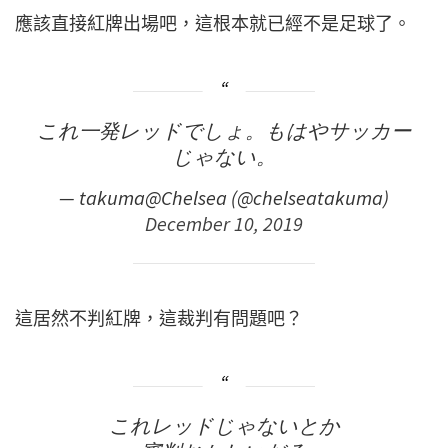
應該直接紅牌出場吧，這根本就已經不是足球了。
これ一発レッドでしょ。もはやサッカー
じゃない。
— takuma@Chelsea (@chelseatakuma)
December 10, 2019
這居然不判紅牌，這裁判有問題吧？
これレッドじゃないとか