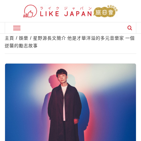
Skip
to
content
Primary
Menu
主頁
娛樂
星野源長文簡介 他是才華洋溢的多元音樂家 一個
逆襲的勵志故事