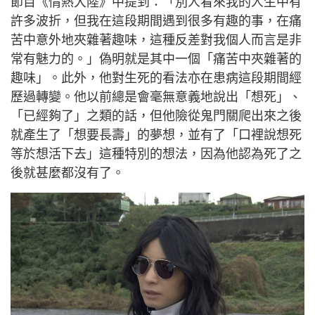
節目《情熱大陸》中提到：「別人看來我的人生中有
許多波折，但我在這段期間遇到很多有趣的事，在痛
苦中意外地夾雜著趣味，這種反差對我個人而言是非
常有魅力的。」偽明就是其中一個「痛苦中夾雜著的
趣味」。此外，他對生死的看法亦在患病這段期間經
歷過轉變。他以前總是會毫無意義地說出「想死」、
「已經夠了」之類的話，但他險從鬼門關爬出來之後
就產生了「想要長壽」的夢想，並有了「口裡說想死
等於想活下去」這種特別的想法，因為他認為死了之
後就甚麼都沒有了。