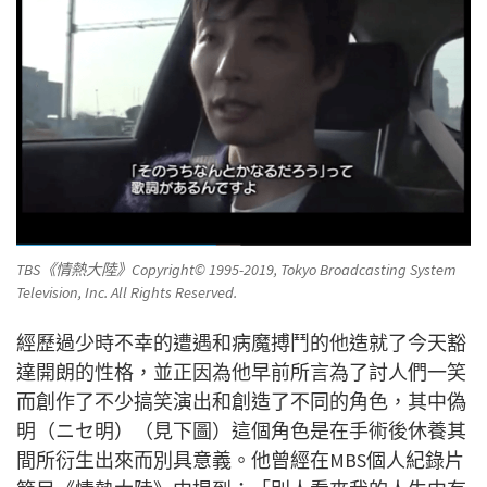
TBS《情熱大陸》Copyright© 1995-2019, Tokyo Broadcasting System
Television, Inc. All Rights Reserved.
經歷過少時不幸的遭遇和病魔搏鬥的他造就了今天豁
達開朗的性格，並正因為他早前所言為了討人們一笑
而創作了不少搞笑演出和創造了不同的角色，其中偽
明（ニセ明）（見下圖）這個角色是在手術後休養其
間所衍生出來而別具意義。他曾經在MBS個人紀錄片