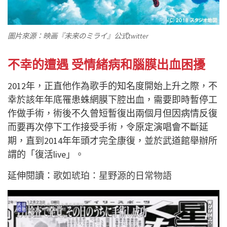
圖片來源：映画『未来のミライ』公式twitter
不幸的遭遇 受情緒病和腦膜出血困擾
2012年，正直他作為歌手的知名度開始上升之際，不
幸於該年年底罹患蛛網膜下腔出血，需要即時暫停工
作做手術，術後不久曾短暫復出兩個月但因病情反復
而要再次停下工作接受手術，令原定演唱會不斷延
期，直到2014年年頭才完全康復，並於武道館舉辦所
謂的「復活live」。
延伸閱讀：
歌如琥珀：星野源的日常物語