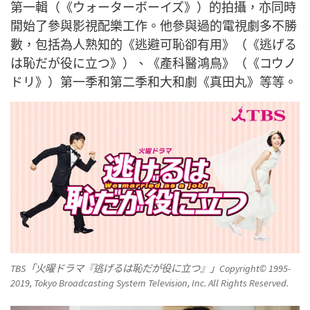
第一輯（《ウォーターボーイズ》）的拍攝，亦同時
開始了參與影視配樂工作。他參與過的電視劇多不勝
數，包括為人熟知的《逃避可恥卻有用》（《逃げる
は恥だが役に立つ》）、《產科醫鴻鳥》（《コウノ
ドリ》）第一季和第二季和大和劇《真田丸》等等。
TBS「火曜ドラマ『逃げるは恥だが役に立つ』」Copyright© 1995-
2019, Tokyo Broadcasting System Television, Inc. All Rights Reserved.