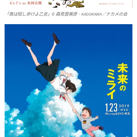
「夜は短し歩けよ乙女」© 森見登美彦．KADOKAWA／ナカメの会