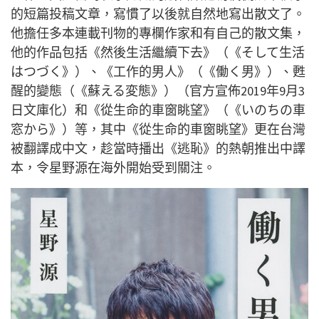
的短篇投稿文章，寫慣了以後就自然地寫出散文了。
他擔任多本連載刊物的專欄作家和有自己的散文集，
他的作品包括《然後生活繼續下去》（《そして生活
はつづく》）、《工作的男人》（《働く男》）、甦
醒的變態（《蘇える変態》）（官方宣佈2019年9月3
日文庫化）和《從生命的車窗眺望》（《いのちの車
窓から》）等，其中《從生命的車窗眺望》更在台灣
被翻譯成中文，趁當時播出《逃恥》的熱朝推出中譯
本，令星野源在海外開始受到關注。