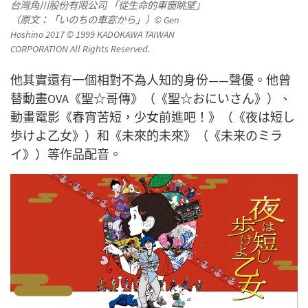
台灣角川股份有限公司 「從生命的車窗眺望」
（原文：「いのちの車窓から」）© Gen
Hoshino 2017 © 1999 KADOKAWA TAIWAN
CORPORATION All Rights Reserved.
他其實還有一個相對不為人知的身份——聲優。他曾
替動畫OVA《聖☆哥傳》（《聖☆おにいさん》）、
動畫電影《春宵苦短，少女前進吧！》（《夜は短し
歩けよ乙女》）和《未來的未來》（《未来のミラ
イ》）等作品配音。