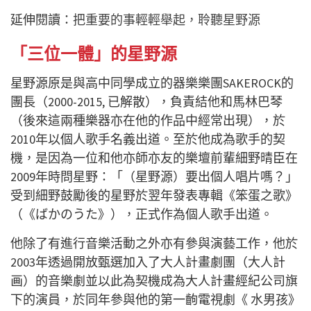
延伸閱讀：
把重要的事輕輕舉起，聆聽星野源
「三位一體」的星野源
星野源原是與高中同學成立的器樂樂團SAKEROCK的
團長（2000-2015, 已解散），負責結他和馬林巴琴
（後來這兩種樂器亦在他的作品中經常出現），於
2010年以個人歌手名義出道。至於他成為歌手的契
機，是因為一位和他亦師亦友的樂壇前輩細野晴臣在
2009年時問星野：「（星野源）要出個人唱片嗎？」
受到細野鼓勵後的星野於翌年發表專輯《笨蛋之歌》
（《ばかのうた》），正式作為個人歌手出道。
他除了有進行音樂活動之外亦有參與演藝工作，他於
2003年透過開放甄選加入了大人計畫劇團（大人計
画）的音樂劇並以此為契機成為大人計畫經紀公司旗
下的演員，於同年參與他的第一齣電視劇《 水男孩》