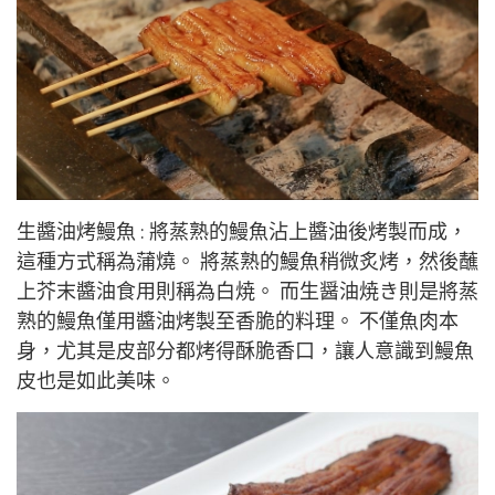
生醬油烤鰻魚 : 將蒸熟的鰻魚沾上醬油後烤製而成，
這種方式稱為蒲燒。 將蒸熟的鰻魚稍微炙烤，然後蘸
上芥末醬油食用則稱為白焼。 而生醤油焼き則是將蒸
熟的鰻魚僅用醬油烤製至香脆的料理。 不僅魚肉本
身，尤其是皮部分都烤得酥脆香口，讓人意識到鰻魚
皮也是如此美味。