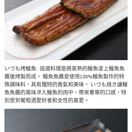
いづも烤鰻魚 : 這道料理是將蒸熟的鰻魚塗上鰻魚魚
醬後烤製而成。 鰻魚魚醬是使用100%鰻魚製作的特
殊調味料，具有獨特的香氣和美味。 いづも焼き讓鰻
魚魚醬的風味滲入鰻魚的肉中，帶來奢華的口感，特
別受到葡萄酒愛好者和女性的喜愛。