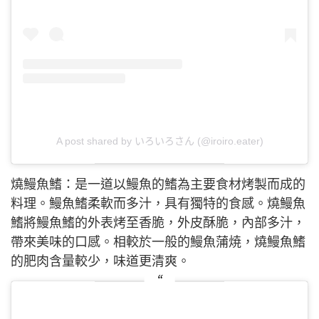
A post shared by いろいろさん (@iroiro.eater)
燒鰻魚鰭：是一道以鰻魚的鰭為主要食材烤製而成的
料理。鰻魚鰭柔軟而多汁，具有獨特的食感。燒鰻魚
鰭將鰻魚鰭的外表烤至香脆，外皮酥脆，內部多汁，
帶來美味的口感。相較於一般的鰻魚蒲焼，燒鰻魚鰭
的肥肉含量較少，味道更清爽。