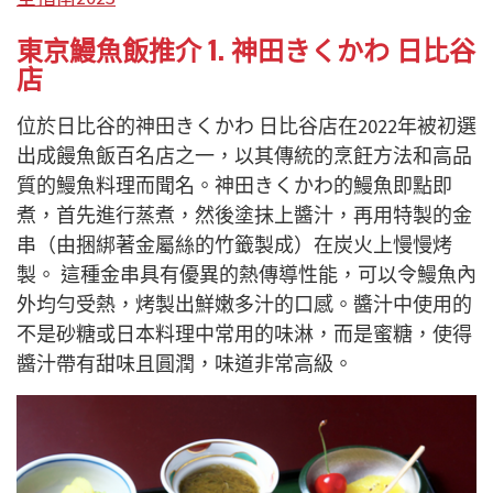
東京鰻魚飯推介 1. 神田きくかわ 日比谷
店
位於日比谷的神田きくかわ 日比谷店在2022年被初選
出成饅魚飯百名店之一，以其傳統的烹飪方法和高品
質的鰻魚料理而聞名。神田きくかわ的鰻魚即點即
煮，首先進行蒸煮，然後塗抹上醬汁，再用特製的金
串（由捆綁著金屬絲的竹籤製成）在炭火上慢慢烤
製。 這種金串具有優異的熱傳導性能，可以令鰻魚內
外均勻受熱，烤製出鮮嫩多汁的口感。醬汁中使用的
不是砂糖或日本料理中常用的味淋，而是蜜糖，使得
醬汁帶有甜味且圓潤，味道非常高級。