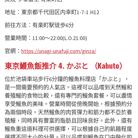
地址：東京都千代田区内幸町1-7-1 H12
前往方法：有楽町駅徒歩6分
營業時間：11:00〜22:00(L.O.21:00)
官網：
https://unagi-unafuji.com/ginza/
東京鰻魚飯推介 4. かぶと （Kabuto）
位於池袋車站步行6分鐘的鰻魚料理店「かぶと」，
是一間需要預約的人氣店。這裡可以品嚐到天然鰻和
養殖鰻的食物比較，還有專門的鰻魚套餐，可以盡情
享受鰻魚的美味。營業時間從傍晚開始，根據預約分
為兩個時段。天然鰻魚的肉質彈力和筋力都不亞於養
殖鰻，同時具有豐富的脂肪且回味良好。此外，還有
鰻魚重這道料理可供選擇，可以根據自己的飢餓程度
選擇不同大小的分量。可以品嚐到鰻魚在口中融化的