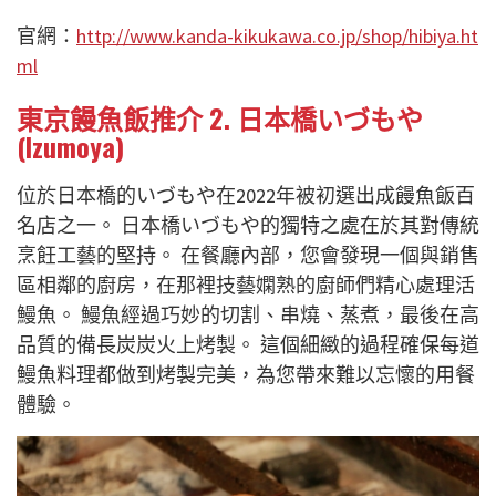
官網：
http://www.kanda-kikukawa.co.jp/shop/hibiya.ht
ml
東京饅魚飯推介 2. 日本橋いづもや
(Izumoya)
位於日本橋的いづもや在2022年被初選出成饅魚飯百
名店之一。 日本橋いづもや的獨特之處在於其對傳統
烹飪工藝的堅持。 在餐廳內部，您會發現一個與銷售
區相鄰的廚房，在那裡技藝嫻熟的廚師們精心處理活
鰻魚。 鰻魚經過巧妙的切割、串燒、蒸煮，最後在高
品質的備長炭炭火上烤製。 這個細緻的過程確保每道
鰻魚料理都做到烤製完美，為您帶來難以忘懷的用餐
體驗。