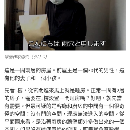
矇面作家雨穴（うけつ）
這是一間兩層的房屋。前屋主是一個30代的男性，還
有他的妻子和一個小孩。
先看1樓，從玄關進來馬上就是睡房。正常一間有2層
的房子，需要在1樓設置一間睡房嗎？好吧，就先當
有需要。但最可疑的是客廳和廚房的中間有一個很奇
怪的空間：沒有門的空間，理應無法進入的空間。從
平面圖來看，是沿著廚房的牆壁額外多做出來的一個
空間。如果沒有這個奇怪的空間，廚房就會寬敞很