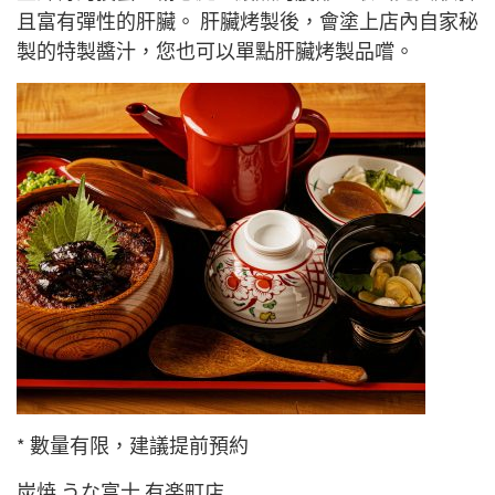
且富有彈性的肝臟。 肝臟烤製後，會塗上店內自家秘
製的特製醬汁，您也可以單點肝臟烤製品嚐。
* 數量有限，建議提前預約
炭焼 うな富士 有楽町店