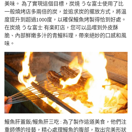
美味。 為了實現這個目標，炭焼 うな富士使用了比
一般燒烤店多兩倍的炭，並追求炭的擺放方式，將溫
度提升到超過1000度，以確保鰻魚烤製得恰到好處。
在炭焼 うな富士 有楽町店，您可以品嚐到外皮酥
脆、內部鮮嫩多汁的青鰻料理，帶來絕妙的口感和風
味。
鰻魚肝蓋飯/鰻魚肝三吃 : 為了製作這道美食，他們注
重師傅的技藝，精心處理鰻魚的腹部，取出完美形狀