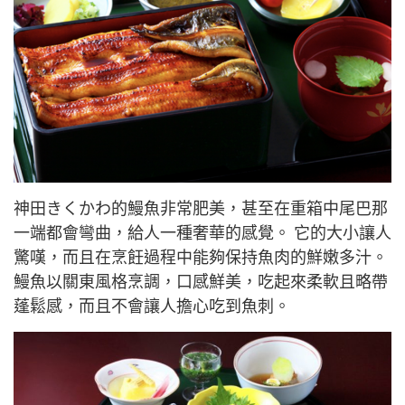
神田きくかわ的鰻魚非常肥美，甚至在重箱中尾巴那
一端都會彎曲，給人一種奢華的感覺。 它的大小讓人
驚嘆，而且在烹飪過程中能夠保持魚肉的鮮嫩多汁。
鰻魚以關東風格烹調，口感鮮美，吃起來柔軟且略帶
蓬鬆感，而且不會讓人擔心吃到魚刺。