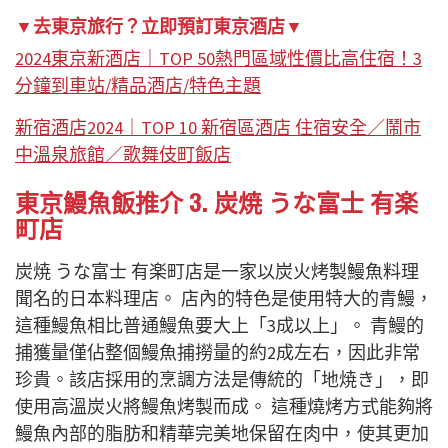
▼去東京旅行？立即預訂東京酒店▼
2024東京新酒店｜TOP 50熱門區域性價比高住宿！3
分鐘到車站/精品酒店/特色主題
新宿酒店2024｜TOP 10 新宿區酒店 住宿安全／鬧市
中溫泉旅館／歌舞伎町飯店
東京鰻魚飯推介 3. 炭焼 うな富士 有楽
町店
炭焼 うな富士 有楽町店是一家以炭火烤製鰻魚料理
聞名的日本料理店。 店內的特色是使用特大的青鰻，
這種鰻魚相比普通鰻魚要大上「3成以上」。 青鰻的
捕獲量僅佔整個鰻魚捕撈量的約2成左右，因此非常
珍貴。該店採用的烹調方法是傳統的「地焼き」，即
使用高溫炭火將鰻魚烤製而成。 這種燒烤方式能夠將
鰻魚內部的脂肪和精華完美地保留在肉中，使其更加