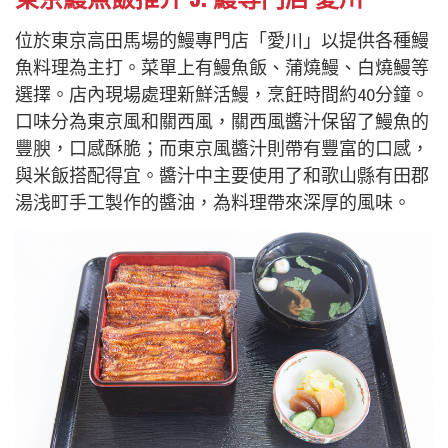
位於東京高田馬場的鰻專門店「愛川」以提供各種鰻
魚料理為主打。菜單上有鰻魚飯、蒲燒鰻、白燒鰻等
選擇。店內現場處理新鮮活鰻，烹飪時間約40分鐘。
口味分為東京風和關西風，關西風醬汁保留了鰻魚的
豐腴，口感酥脆；而東京風醬汁則帶有豐富的口感，
與米飯搭配得宜。醬汁中主要使用了和歌山縣有田郡
湯浅町手工製作的醬油，為料理帶來深厚的風味。