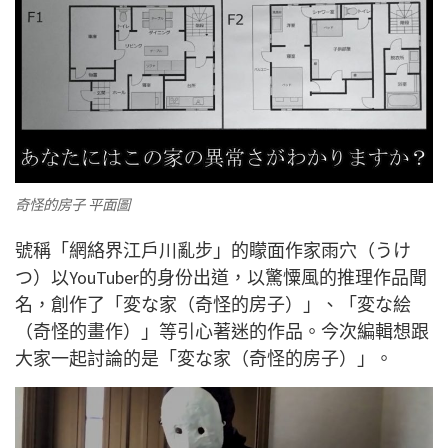
奇怪的房子 平面圖
號稱「網絡界江戶川亂步」的矇面作家雨穴（うけ
つ）以YouTuber的身份出道，以驚憟風的推理作品聞
名，創作了「変な家（奇怪的房子）」、「変な絵
（奇怪的畫作）」等引心著迷的作品。今次編輯想跟
大家一起討論的是「変な家（奇怪的房子）」。