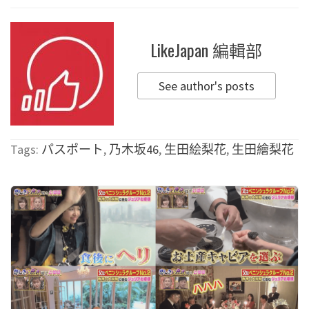
LikeJapan 編輯部
See author's posts
Tags:
パスポート
,
乃木坂46
,
生田絵梨花
,
生田繪梨花