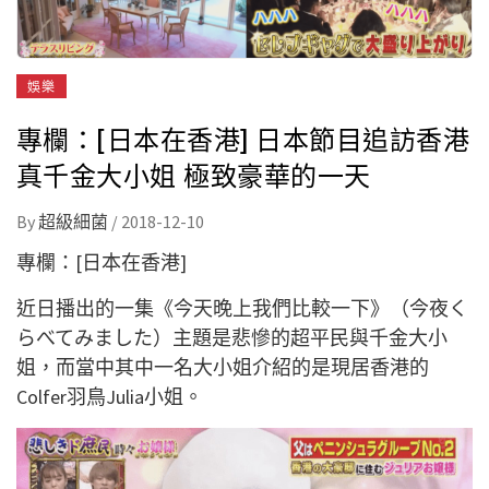
娛樂
專欄：[日本在香港] 日本節目追訪香港
真千金大小姐 極致豪華的一天
By
超級細菌
/
2018-12-10
專欄：[日本在香港]
近日播出的一集《今天晚上我們比較一下》（今夜く
らべてみました）主題是悲慘的超平民與千金大小
姐，而當中其中一名大小姐介紹的是現居香港的
Colfer羽鳥Julia小姐。