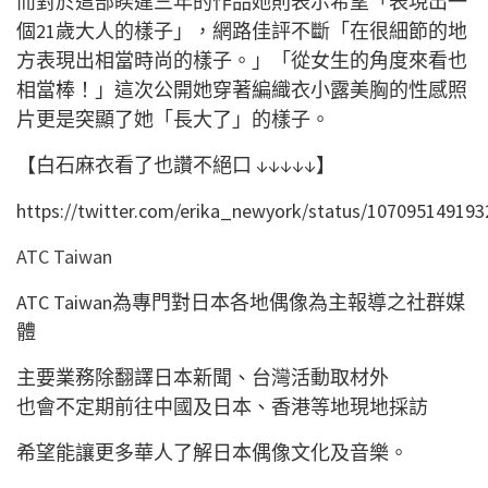
而對於這部睽違三年的作品她則表示希望「表現出一
個
21
歲大人的樣子」，網路佳評不斷「在很細節的地
方表現出相當時尚的樣子。」「從女生的角度來看也
相當棒！」這次公開她穿著編織衣小露美胸的性感照
片更是突顯了她「長大了」的樣子。
【白石麻衣看了也讚不絕口
↓↓↓↓↓
】
https://twitter.com/erika_newyork/status/10709514919
ATC Taiwan
ATC Taiwan為專門對日本各地偶像為主報導之社群媒
體
主要業務除翻譯日本新聞、台灣活動取材外
也會不定期前往中國及日本、香港等地現地採訪
希望能讓更多華人了解日本偶像文化及音樂。