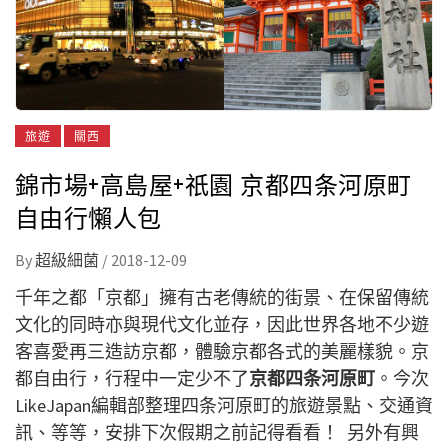
旅遊
關西
錦市場+高島屋+祇園 京都四条河原町
自由行懶人包
By
超級細菌
/
2018-12-09
千年之都「京都」擁有古老傳統的街景、在保留傳統
文化的同時亦與現代文化並存，因此世界各地不少遊
客喜愛再三造訪京都，體驗京都各式的美麗樣貌。京
都自由行，行程中一定少不了
京都四条河原町
。今次
LikeJapan編輯部整理四条河原町的旅遊景點、交通資
訊、等等，安排下次假期之前記得看看！ 另外有興