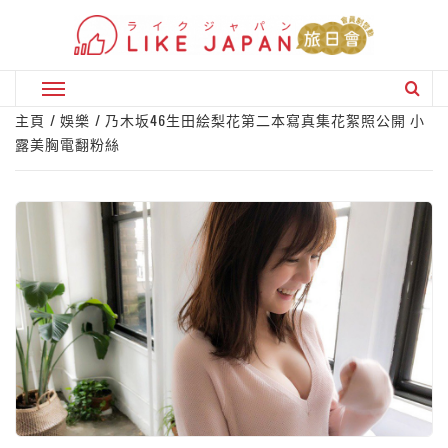
Skip
to
content
Primary
Menu
主頁
娛樂
乃木坂46生田絵梨花第二本寫真集花絮照公開 小
露美胸電翻粉絲