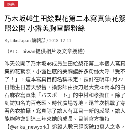
娛樂
乃木坂46生田絵梨花第二本寫真集花絮
照公開 小露美胸電翻粉絲
By
LikeJapan 編輯部
/
2018-12-11
（ATC Taiwan提供相片及文章授權）
昨天公開了乃木坂
46
成員生田絵梨花第二本個人寫真
集的花絮照，小露性感的美胸讓許多粉絲大呼「受不
了！」，這本寫真目前名稱未定，預計在明年
1
月
22
日她生日當天發售，攝影師由操刀過大賣
30
萬本的白
石麻衣寫真集『パスポート』的中村和孝擔任。除了
到訪知名的百老匯、時代廣場等地，還首次挑戰了穿
著內衣拍攝，寫真除了讓人有耳目一新的感覺，讓人
能夠體會到這三年來她的成長。目前官方推特
【
@erika_newyork
】追蹤人數已經突破
13
萬人之多，