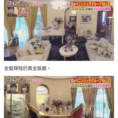
金璧輝煌的黃金飯廳。