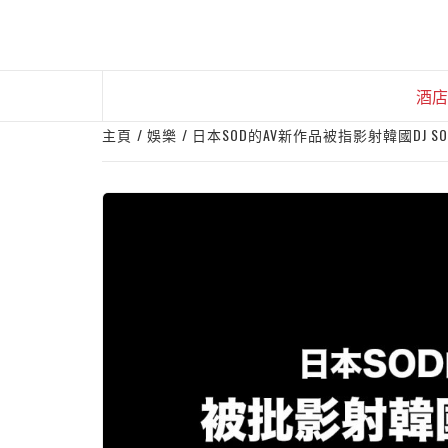
Skip
to
content
酒店
主頁
娛樂
日本SOD的AV新作品被指影射韓國DJ S