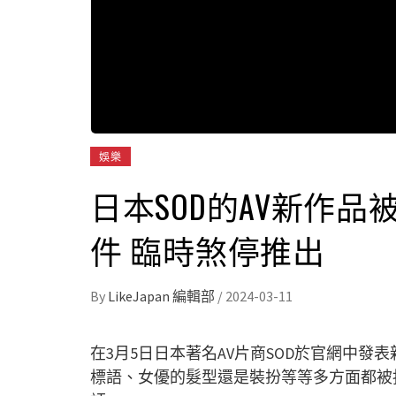
娛樂
日本SOD的AV新作品被
件 臨時煞停推出
By
LikeJapan 編輯部
/
2024-03-11
在3月5日日本著名AV片商SOD於官網中
標語、女優的髮型還是裝扮等等多方面都被指