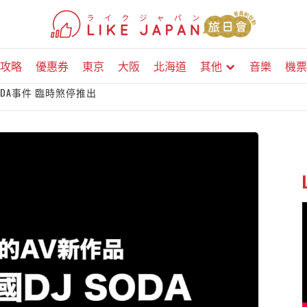
攻略
優惠券
東京
大阪
北海道
其他
音樂
機票
ODA事件 臨時煞停推出