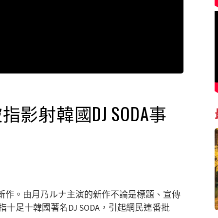
指影射韓國DJ SODA事
發表新作。由月乃ルナ主演的新作不論是標題、宣傳
十足十韓國著名DJ SODA，引起網民連番批