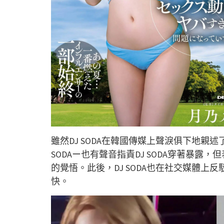
雖然DJ SODA在韓國傳媒上聲淚俱下地親
SODAー也有聲音指責DJ SODA穿著暴
的覺悟。此後，DJ SODA也在社交媒體
快。