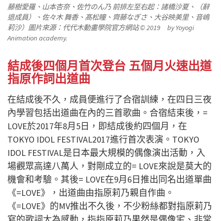
藤樹愛羅
、山本杏奈、佐竹のん乃
前排左至右起：諸橋沙夏、（辭
退成員）、佐々木 舞香、髙松瞳、齊藤なぎさ、大谷映美里、音嶋
莉沙）圖片來源：代代木動畫學院官方網站 © 2019 by Yoyogi
Animation academy.
結成後四個月首次登台 五個月火速出道
指原作詞出道曲
在結成後不久，成員便進行了合宿訓練，在四日三夜
內學習包括出道曲在內的三首歌曲。合宿結束後，=
LOVE於2017年8月5日，即結成後約四個月，在
TOKYO IDOL FESTIVAL2017進行首次表演。TOKYO
IDOL FESTIVAL是日本最大規模的偶像演出活動，入
場觀眾高達八萬人，對剛成立的= LOVE來說是莫大的
機會和考驗。其後= LOVE在9月6日推出同名出道單曲
《=LOVE》，出道曲由指原莉乃親自作曲。
《=LOVE》的MV推出不久後，不少粉絲都對指原莉乃
寫的歌詞大為感動，指指原莉乃果然是偶像宅、非常