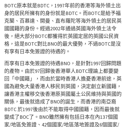
BOTC原本就是BDTC，1997年前的香港等海外領土出
身的居民所擁有的身份就是BDTC。而BOTC是給予福
克蘭、百慕達、開曼、直布羅陀等海外領土的居民英
國國籍的身份。經過2002年通過英國海外領土法令
後，絕大部分BOTC都獲得於英國定居的英國公民資
格，這是BOTC對比BNO的最大優勢，不過BOTC是沒
有享有日本免簽證的待遇的。
而享有日本免簽證的待遇BNO，是針對1997回歸問題
的產物。由於97回歸後香港華人BDTC理論上都要變
回「中國籍」，而由於當時香港人擔憂香港前途，英
國為避免大量香港人移民到英國，決定創立新國籍，
讓香港主權移交後香港原英國屬土公民維持與英國的
關係，最後就造成了BNO的誕生，而香港的南亞裔
BDTC 於1997後由於不能取得中國國籍，因而最後就
變成了BOC了。BNO雖然擁有包括日本在內137個國
家/地區免簽證、42個國家/地區落地簽證及6個國家/