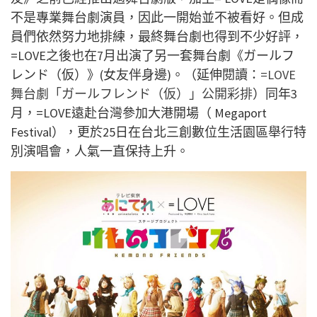
不是專業舞台劇演員，因此一開始並不被看好。但成
員們依然努力地排練，最終舞台劇也得到不少好評，
=LOVE之後也在7月出演了另一套舞台劇《ガールフ
レンド（仮）》(女友伴身邊)。（延伸閱讀：
=LOVE
舞台劇「ガールフレンド（仮）」公開彩排
）同年3
月，=LOVE遠赴台灣參加大港開場（ Megaport
Festival），更於25日在台北三創數位生活園區舉行特
別演唱會，人氣一直保持上升。