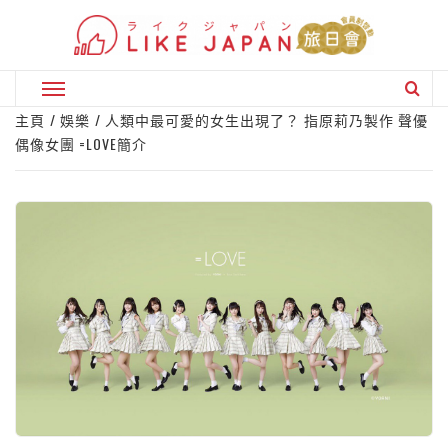
Skip
to
content
Primary
Menu
主頁
娛樂
人類中最可愛的女生出現了？ 指原莉乃製作 聲優
偶像女團 =LOVE簡介