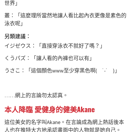
世界」
叢：「這麼理所當然地讓人看比起內衣更像是素色的
泳衣呢」
另類建議：
イジゼウス：「直接穿泳衣不就好了嗎？」
くうパズ：「讓人看的內褲也可以有」
うさこ：「這個顏色www至少穿黑色啊( ˙-˙ )」
……網上的言論勿太認真。
本人降臨 愛健身的健美Akane
這位美女的名字叫Akane。在言論成為網上熱話後本
人也在推特大方地承認畫面中的人物就是她自己。