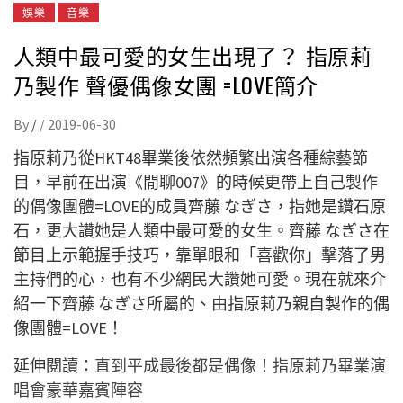
娛樂
音樂
人類中最可愛的女生出現了？ 指原莉
乃製作 聲優偶像女團 =LOVE簡介
By
/
/
2019-06-30
指原莉乃從HKT48畢業後依然頻繁出演各種綜藝節
目，早前在出演《閒聊007》的時候更帶上自己製作
的偶像團體=LOVE的成員齊藤 なぎさ，指她是鑽石原
石，更大讚她是人類中最可愛的女生。齊藤 なぎさ在
節目上示範握手技巧，靠單眼和「喜歡你」擊落了男
主持們的心，也有不少網民大讚她可愛。現在就來介
紹一下齊藤 なぎさ所屬的、由指原莉乃親自製作的偶
像團體=LOVE！
延伸閱讀：
直到平成最後都是偶像！指原莉乃畢業演
唱會豪華嘉賓陣容