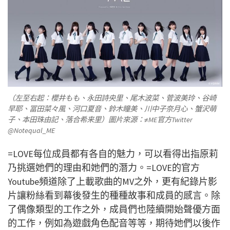
（左至右起：櫻井もも、永田詩央里、尾木波菜、菅波美玲、谷崎
早耶、冨田菜々風、河口夏音、鈴木瞳美、川中子奈月心、蟹沢萌
子、本田珠由記、落合希来里）圖片來源：≠ME官方Twitter
@Notequal_ME
=LOVE每位成員都有各自的魅力，可以看得出指原莉
乃挑選她們的理由和她們的潛力。=LOVE的官方
Youtube頻道除了上載歌曲的MV之外，更有紀錄片影
片讓粉絲看到幕後發生的種種故事和成員的感言。除
了偶像類型的工作之外，成員們也陸續開始聲優方面
的工作，例如為遊戲角色配音等等，期待她們以後作