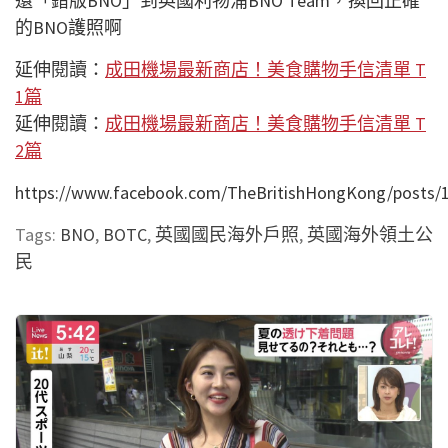
還「錯版BNO」到英國利物浦BNO Team，換回正確
的BNO護照啊
延伸閱讀：
成田機場最新商店！美食購物手信清單 T
1篇
延伸閱讀：
成田機場最新商店！美食購物手信清單 T
2篇
https://www.facebook.com/TheBritishHongKong/posts/
Tags:
BNO
,
BOTC
,
英國國民海外戶照
,
英國海外領土公
民