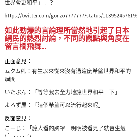
世界會更和平」…？
https://twitter.com/gonzo7777777/status/11395245761
如此勁爆的言論理所當然地引起了日本
網民的熱烈討論，不同的觀點與角度在
留言欄飛舞…
正面意見：
ムクム熊：有生以來從來沒有過這麼希望世界和平的
瞬間
いたぶん：「等等我去全力地讓世界和平一下」
よろず屋：「這個希望可以流行起來呢」
反面意見：
こーじ：「讓人看的胸罩…明明被看見了就會生氣
(｀・ω・´)」