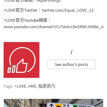
=LOVE官方網站：
equal-love.jp/
=LOVE官方Twitter：
twitter.com/Equal_LOVE_12
=LOVE官方Youtube頻道：
www.youtube.com/channel/UCv7VutirxDn3RWIJXI68n_A
/
See author's posts
Tags:
=LOVE
,
≠ME
,
指原莉乃