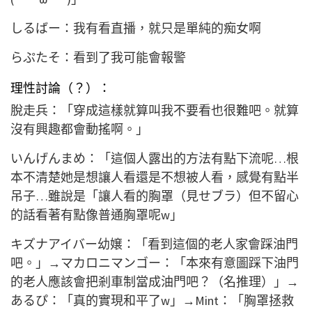
しるばー：我有看直播，就只是單純的痴女啊
らぷたそ：看到了我可能會報警
理性討論（？）：
脫走兵：「穿成這樣就算叫我不要看也很難吧。就算
沒有興趣都會動搖啊。」
いんげんまめ：「這個人露出的方法有點下流呢…根
本不清楚她是想讓人看還是不想被人看，感覺有點半
吊子…雖說是「讓人看的胸罩（見せブラ）但不留心
的話看著有點像普通胸罩呢w」
キズナアイバー幼嬢：「看到這個的老人家會踩油門
吧。」→マカロニマンゴー：「本來有意圖踩下油門
的老人應該會把剎車制當成油門吧？（名推理）」→
あるぴ：「真的實現和平了w」→Mint：「胸罩拯救