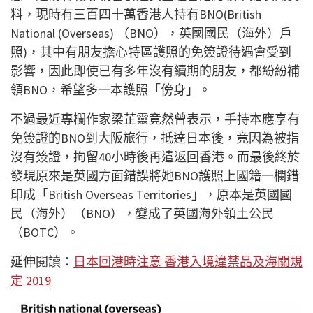
料，現時有三百四十萬香港人持有BNO(British
National (Overseas) （BNO），英國國民（海外）戶
照)，其中有朋友擔心特區護照的免簽證待遇會受到
影響，因此即使已有多年沒有續期的朋友，都紛紛補
領BNO，希望多一本護照「傍身」。
不過最近專欄作家梁芷靈竟然曾表示，手持本應享有
免簽證的BNO到大阪旅行，抵達日本後，竟因為被指
沒有簽證，拘留40小時後再遣返回香港。而最後終於
發現原來是英國方面錯誤將她BNO護照上國籍一欄錯
印成「British Overseas Territories」，原本是英國國
民（海外）（BNO），變成了英國海外領土公民
（BOTC）。
延伸閱讀：
日本回港時注意 香港入境違禁品及海關規
定 2019