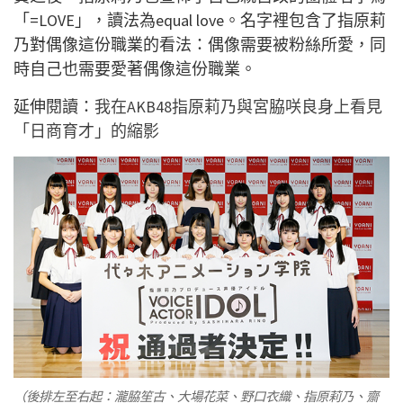
「=LOVE」，讀法為equal love。名字裡包含了指原莉
乃對偶像這份職業的看法：偶像需要被粉絲所愛，同
時自己也需要愛著偶像這份職業。
延伸閱讀：
我在AKB48指原莉乃與宮脇咲良身上看見
「日商育才」的縮影
（後排左至右起：瀧脇笙古、大場花菜、野口衣織、指原莉乃、齋