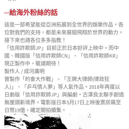
─給海外粉絲的話
這是一部希望能從亞洲拓展到全世界的娛樂作品。各
位對我們的支持，都是未來展翅飛翔於世界的動力。
接下來也請各位多多指教！
「信用詐欺師JP」目前正於日本好評上映中。而中
國、韓國版「信用詐欺師CN」、「信用詐欺師KR」
現正製作中，敬請期待！
製作人 / 成河廣明
曾製作「約會大作戰」、「王牌大律師(律政狂
人)」、「乒乓情人夢」等人氣作品。2018年再度以
日劇版「信用詐欺師JP」與編劇‧古澤良太聯手創造
無厘頭新境界。電影版日本5月17日上映後票房飆至
日幣19億，確定開拍續集。