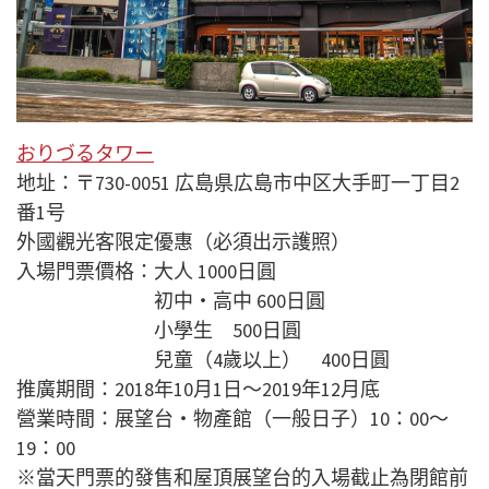
おりづるタワー
地址：〒730-0051 広島県広島市中区大手町一丁目2
番1号
外國觀光客限定優惠（必須出示護照）
入場門票價格：大人
1000日圓
初中・高中
600日圓
小學生 500日圓
兒童（4歲以上） 400日圓
推廣期間：2018年10月1日～2019年12月底
營業時間：展望台・物產館（一般日子）10：00～
19：00
※當天門票的發售和屋頂展望台的入場截止為閉館前