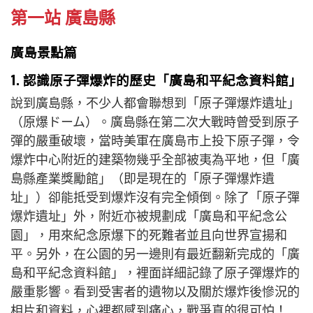
第一站 廣島
縣
廣島景點篇
1. 認識原子彈爆炸的歷史「廣島和平紀念資料館」
說到廣島縣，不少人都會聯想到「原子彈爆炸遺址」
（原爆ドーム）。廣島縣在第二次大戰時曾受到原子
彈的嚴重破壞，當時美軍在廣島市上投下原子彈，令
爆炸中心附近的建築物幾乎全部被夷為平地，但「廣
島縣產業獎勵館」（即是現在的「
原子彈爆炸遺
址」
）卻能抵受到爆炸沒有完全傾倒。除了「
原子彈
爆炸遺址」
外，附近亦被規劃成「廣島和平紀念公
園」，用來紀念原爆下的死難者並且向世界宣揚和
平。另外，在公園的另一邊則有最近翻新完成的「廣
島和平紀念資料館」，裡面詳細記錄了原子彈爆炸的
嚴重影響。看到受害者的遺物以及關於爆炸後慘況的
相片和資料，心裡都感到痛心，戰爭真的很可怕！