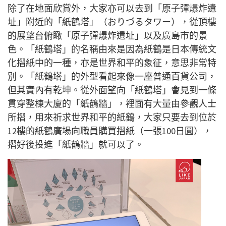
除了在地面欣賞外，大家亦可以去到「原子彈爆炸遺
址」附近的「紙鶴塔」（おりづるタワー），從頂樓
的展望台俯瞰「原子彈爆炸遺址」以及廣島市的景
色。「紙鶴塔」的名稱由來是因為紙鶴是日本傳統文
化摺紙中的一種，亦是世界和平的象征，意思非常特
別。「紙鶴塔」的外型看起來像一座普通百貨公司，
但其實內有乾坤。從外面望向「紙鶴塔」會見到一條
貫穿整棟大廈的「紙鶴牆」，裡面有大量由參觀人士
所摺，用來祈求世界和平的紙鶴，大家只要去到位於
12樓的紙鶴廣場向職員購買摺紙（一張100日圓），
摺好後投進「紙鶴牆」就可以了。