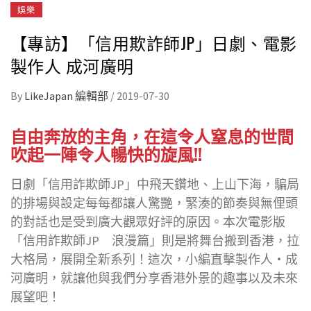
娛樂
【專訪】「信用欺詐師JP」日劇、電影
製作人 成河廣明
By
LikeJapan 編輯部
/
2019-07-30
自由奔放的主角，在這令人窒息的世間
吹起一陣令人暢快的旋風!!
日劇「信用詐欺師JP」中飛天鑽地、上山下海，騙局
的排場與設定每每都讓人驚艷，緊湊的節奏與無俚頭
的對話也是受到廣大觀眾好評的原因。本次電影版
「信用詐欺師JP 浪漫篇」則是將舞台搬到香港，拉
大格局，展開全新系列！這次，小編直擊製作人‧成
河廣明，就讓他與我們分享香港外景的趣事以及未來
展望吧！