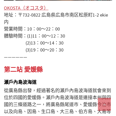
OKOSTA（オコスタ）
地址：〒732-0822 広島県広島市南区松原町1-2 ekie
内
營業時間：10：00〜22：00
體驗時間：(1)11：00～12：30
(2)13：00～14：30
(3)19：00～20：30
——————
第二站 愛媛縣
瀨戶內島波海道
從廣島縣出發，經過著名的瀨戶內島波海道就會來到
位於四國的愛媛縣。瀨戶內島波海道是連接本州與四
國的三條道路之一，將廣島縣尾道市、愛媛縣今治市
以及向島、因島、生口島、大三島、伯方島、大島等