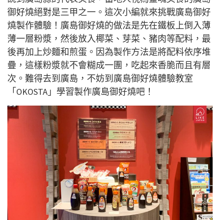
御好燒絕對是三甲之一。這次小編就來挑戰廣島御好
燒製作體驗！廣島御好燒的做法是先在鐵板上倒入薄
薄一層粉漿，然後放入椰菜、芽菜、豬肉等配料，最
後再加上炒麵和煎蛋。因為製作方法是將配料依序堆
疊，這樣粉漿就不會糊成一團，吃起來香脆而且有層
次。難得去到廣島，不妨到廣島御好燒體驗教室
「OKOSTA」學習製作廣島御好燒吧！