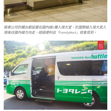
租車公司的櫃台都設置在國內線1樓入境大堂，於國際線入境大堂入
境後往國內線方向走，經過便利店「FamilyMart」就會見到。