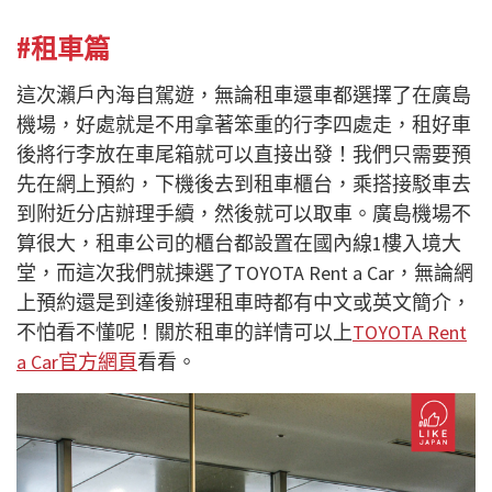
#租車篇
這次瀨戶內海自駕遊，無論租車還車都選擇了在廣島
機場，好處就是不用拿著笨重的行李四處走，租好車
後將行李放在車尾箱就可以直接出發！我們只需要預
先在網上預約，下機後去到租車櫃台，乘搭接駁車去
到附近分店辦理手續，然後就可以取車。廣島機場不
算很大，租車公司的櫃台都設置在國內線1樓入境大
堂，而這次我們就揀選了TOYOTA Rent a Car，無論網
上預約還是到達後辦理租車時都有中文或英文簡介，
不怕看不懂呢！關於租車的詳情可以上
TOYOTA Rent
a Car官方網頁
看看。