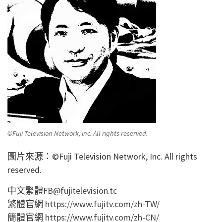
©Fuji Television Network, inc. All rights reserved.
圖片來源：©Fuji Television Network, Inc. All rights
reserved.
中文繁體
FB@fujitelevision.tc
繁體官網
https://www.fujitv.com/zh-TW/
簡體官網
https://www.fujitv.com/zh-CN/