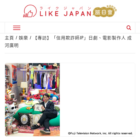
Skip
to
content
Primary
Menu
主頁
娛樂
【專訪】「信用欺詐師JP」日劇、電影製作人 成
河廣明