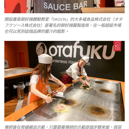
開設廣島御好燒體驗教室「OKOSTA」的大多福食品株式会社（オタ
フクソース株式会社）是著名的御好燒醬製造商，在一般超級市場
也可以見到這個品牌的醬汁的蹤影。
導師會在旁邊親自示範，只要跟著導師的示範逐個步驟來做，很容