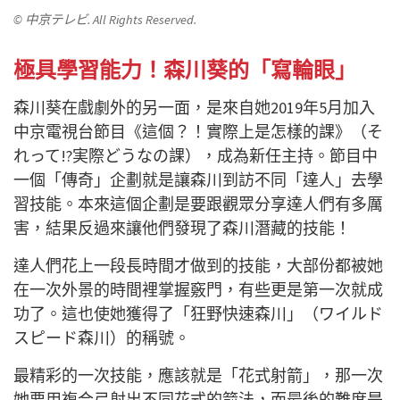
© 中京テレビ. All Rights Reserved.
極具學習能力！森川葵的「寫輪眼」
森川葵在戲劇外的另一面，是來自她2019年5月加入
中京電視台節目《這個？！實際上是怎樣的課》（そ
れって!?実際どうなの課），成為新任主持。節目
中
一個「傳奇」企劃就是讓森川到訪不同「達人」去學
習技能。本來這個企劃是要跟觀眾分享達人們有多厲
害，結果反過來讓他們發現了森川潛藏的技能！
達人們花上一段長時間才做到的技能，大部份都被她
在一次外景的時間裡掌握竅門，有些更是第一次就成
功了。這也使她獲得了「狂野快速森川」（ワイルド
スピード森川）的稱號。
最精彩的一次技能，應該就是「花式射箭」，那一次
她要用複合弓射出不同花式的箭法，而最後的難度是