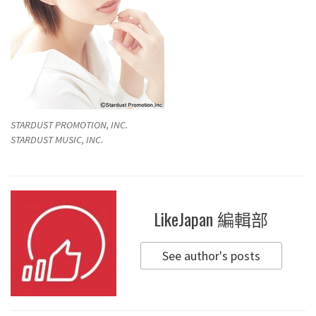
STARDUST PROMOTION, INC.
STARDUST MUSIC, INC.
LikeJapan 編輯部
See author's posts