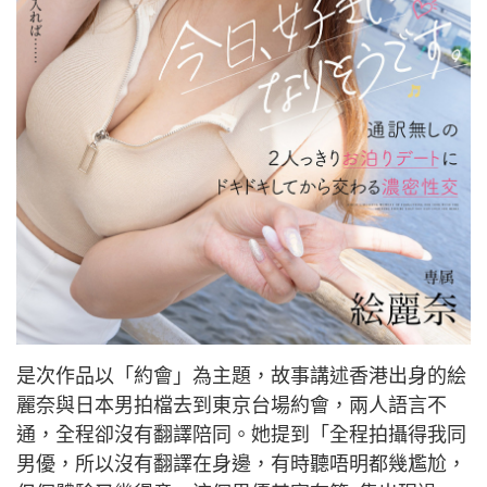
是次作品以「約會」為主題，故事講述香港出身的絵
麗奈與日本男拍檔去到東京台場約會，兩人語言不
通，全程卻沒有翻譯陪同。她提到「全程拍攝得我同
男優，所以沒有翻譯在身邊，有時聽唔明都幾尷尬，