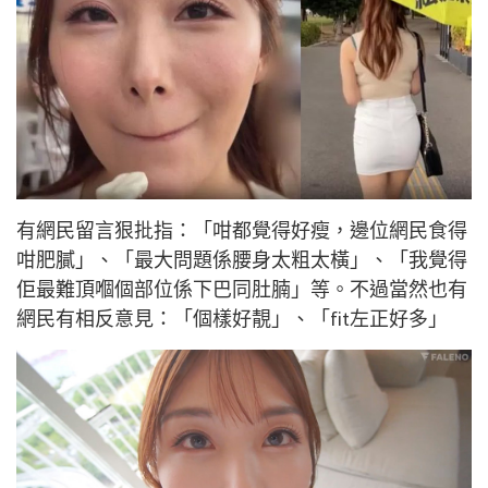
有網民留言狠批指：「咁都覺得好瘦，邊位網民食得
咁肥膩」、「最大問題係腰身太粗太橫」、「我覺得
佢最難頂嗰個部位係下巴同肚腩」等。不過當然也有
網民有相反意見：「個樣好靚」、「fit左正好多」