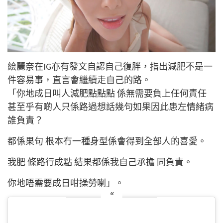
絵麗奈在IG亦有發文自認自己復胖，指出減肥不是一
件容易事，直言會繼續走自己的路。
「你地成日叫人減肥點點點 係無需要負上任何責任
甚至乎有啲人只係路過想話幾句如果因此患左情緒病
誰負責？
都係果句 根本冇一種身型係會得到全部人的喜愛。
我肥 條路行成點 結果都係我自己承擔 同負責。
你地唔需要成日咁操勞喇」。