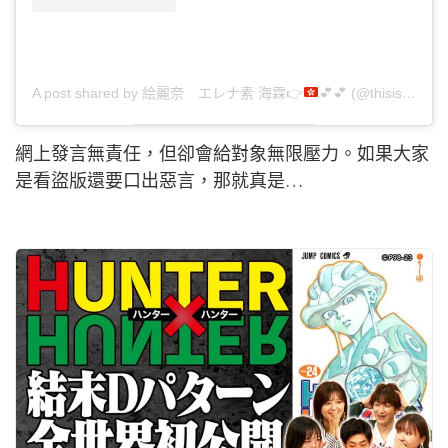
A post shared by 絵麗奈 エレナ素 海霖
👉
💕
💕
(@thisisshl)
網上發言無責任，但卻會給對象無限壓力。如果大家
是看盜版還要口出惡言，那就真是…