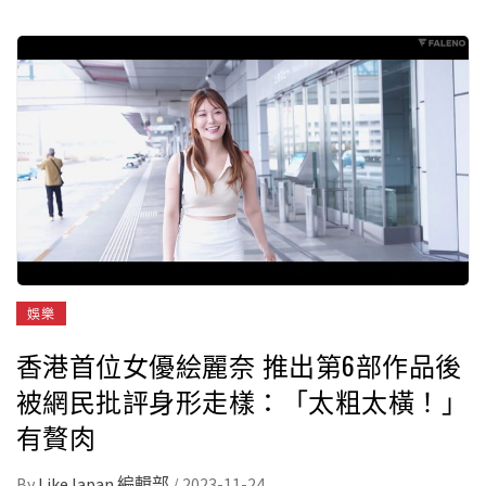
娛樂
香港首位女優絵麗奈 推出第6部作品後
被網民批評身形走樣：「太粗太橫！」
有贅肉
By
LikeJapan 編輯部
/
2023-11-24