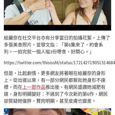
絵麗奈在社交平台亦有分享當日的拍攝花絮，上傳了
多張美食照片，並發文指：「第6集來了，約會系
列。一拍完就一個人嗌3份嘢食，好開心。」
https://twitter.com/thisisshl/status/17214271905151468
但是，比起劇情，更多網友將著眼在絵麗奈的身形
上。從出道以來，有一部分網民都狠批她身形不達
標，而在
上一部作品
推出後，有網民盛讚她減肥有
道，身形明顯變好：不過到了今次新的第6作，網民
卻質疑她復胖，贅肉明顯，甚至皮膚也變差。