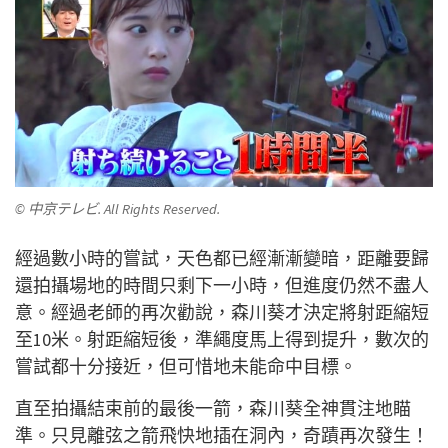
© 中京テレビ. All Rights Reserved.
經過數小時的嘗試，天色都已經漸漸變暗，距離要歸
還拍攝場地的時間只剩下一小時，但進度仍然不盡人
意。經過老師的再次勸說，森川葵才決定將射距縮短
至10米。射距縮短後，準繩度馬上得到提升，數次的
嘗試都十分接近，但可惜地未能命中目標。
直至拍攝結束前的最後一箭，森川葵全神貫注地瞄
準。只見離弦之箭飛快地插在洞內，奇蹟再次發生！