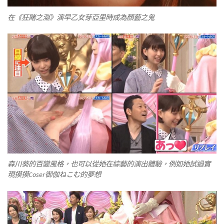
在《狂賭之淵》演早乙女芽亞里時成為顏藝之鬼
森川葵的百變風格，也可以從她在綜藝的演出體驗，例如她試過實
現摸摸Coser御伽ねこむ的夢想