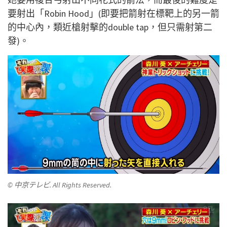
要射出「Robin Hood」(即要把箭射在標靶上的另一箭
的中心內，類近槍射擊的double tap，但只需射第二
發)。
© 中京テレビ. All Rights Reserved.