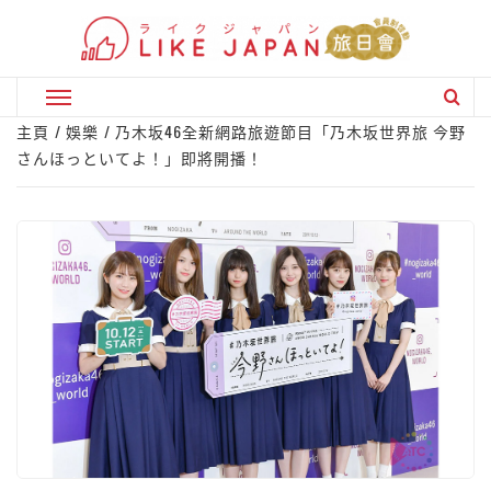
Skip
to
content
Primary
Menu
主頁
娛樂
乃木坂46全新網路旅遊節目「乃木坂世界旅 今野
さんほっといてよ！」即將開播！