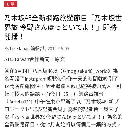
娛樂
乃木坂46全新網路旅遊節目「乃木坂世
界旅 今野さんほっといてよ！」即將
開播！
By
LikeJapan 編輯部
/
2019-09-05
ATC Taiwan合作新聞：
原文
就在8月14日乃木坂46以《＠nogizaka46_world》為
名開設了Instagram帳號後僅僅一天的時間就吸引了
14萬名粉絲關注，至今追蹤人數已經突破23萬人，引
起了極大的話題。而今日（5日）網路電視台
『AmebaTV』中午在東京舉辦了以「乃木坂46”新プ
ロジェクト”発表記者会見」為名的記者會，發表了
以「乃木坂世界旅 今野さんほっといてよ！」為名的
全新網路節目，從10月開始將以每個月一集的方式，