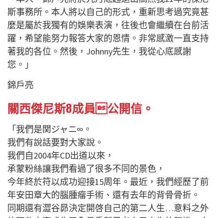
斯事務所。本人將以自己的形式，重新思考過究竟甚
麼是屬於我獨有的娛樂表演，往後也會繼續在台前活
躍，希望能努力報答大家的恩情。非常感激一直支持
著我的各位。然後，Johnny先生，我從心底感謝
您。」
錦戶亮
關西傑尼斯8成員公開信。
「我們是関ジャニ∞。
我們有說話要對大家說。
我們自2004年CD出道以來，
承蒙粉絲讓我們看過了很多不同的景色，
今年終於符以成功迎接15周年。最近，我們經歷了前
年安田章大的腦腫瘤手術、還有去年的背骨骨折。
同期還有澀谷昴決定開啓自己的第二人生…意料之外