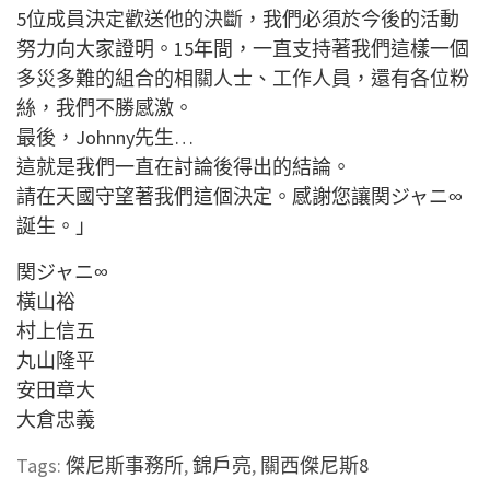
5位成員決定歡送他的決斷，我們必須於今後的活動
努力向大家證明。15年間，一直支持著我們這樣一個
多災多難的組合的相關人士、工作人員，還有各位粉
絲，我們不勝感激。
最後，Johnny先生…
這就是我們一直在討論後得出的結論。
請在天國守望著我們這個決定。感謝您讓関ジャニ∞
誕生。」
関ジャニ∞
橫山裕
村上信五
丸山隆平
安田章大
大倉忠義
Tags:
傑尼斯事務所
,
錦戶亮
,
關西傑尼斯8