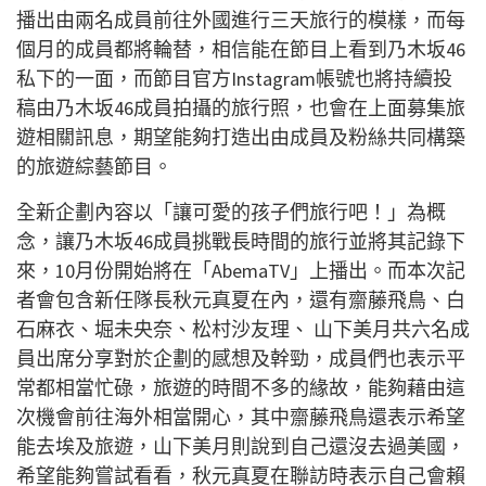
播出由兩名成員前往外國進行三天旅行的模樣，而每
個月的成員都將輪替，相信能在節目上看到乃木坂46
私下的一面，而節目官方Instagram帳號也將持續投
稿由乃木坂46成員拍攝的旅行照，也會在上面募集旅
遊相關訊息，期望能夠打造出由成員及粉絲共同構築
的旅遊綜藝節目。
全新企劃內容以「讓可愛的孩子們旅行吧！」為概
念，讓乃木坂46成員挑戰長時間的旅行並將其記錄下
來，10月份開始將在「AbemaTV」上播出。而本次記
者會包含新任隊長秋元真夏在內，還有齋藤飛鳥、白
石麻衣、堀未央奈、松村沙友理、 山下美月共六名成
員出席分享對於企劃的感想及幹勁，成員們也表示平
常都相當忙碌，旅遊的時間不多的緣故，能夠藉由這
次機會前往海外相當開心，其中齋藤飛鳥還表示希望
能去埃及旅遊，山下美月則說到自己還沒去過美國，
希望能夠嘗試看看，秋元真夏在聯訪時表示自己會賴