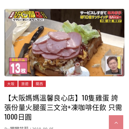
大阪
旅遊
關西
【大阪媽媽溫馨良心店】10隻雞蛋 誇
張份量火腿蛋三文治+凍咖啡任飲 只需
1000日圓
By
猩猩莎莉
/
2019-09-05