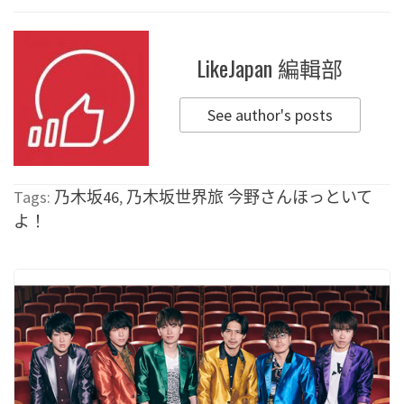
LikeJapan 編輯部
See author's posts
Tags:
乃木坂46
,
乃木坂世界旅 今野さんほっといて
よ！