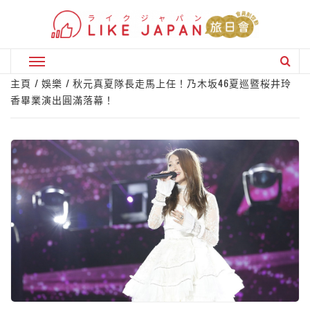
Skip
to
content
Primary
Menu
主頁
娛樂
秋元真夏隊長走馬上任！乃木坂46夏巡暨桜井玲
香畢業演出圓滿落幕！