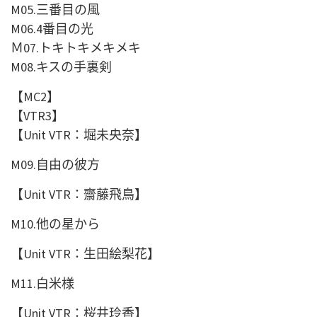
M05.
三番目の風
M06.4
番目の光
Ｍ
07.
トキトキメキメキ
M08.
キスの手裏剣
【
MC2
】
【
VTR3
】
【
Unit VTR：堀未央奈
】
M09.
自由の彼方
【
Unit VTR：齋藤飛鳥
】
M10.
他の星から
【
Unit VTR：生田絵梨花
】
M11.
白米様
【
Unit VTR：桜井玲香
】