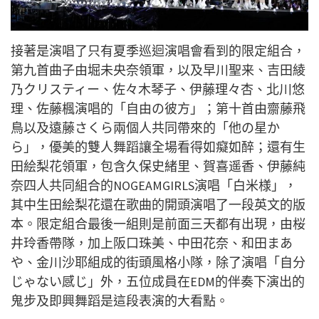
接著是演唱了只有夏季巡迴演唱會看到的限定組合，
第九首曲子由堀未央奈領軍，以及早川聖来、吉田綾
乃クリスティー、佐々木琴子、伊藤理々杏、北川悠
理、佐藤楓演唱的「自由の彼方」；第十首由齋藤飛
鳥以及遠藤さくら兩個人共同帶來的「他の星か
ら」，優美的雙人舞蹈讓全場看得如癡如醉；還有
生
田絵梨花領軍，包含久保史緒里、賀喜遥香、伊藤純
奈四人共同組合的
NOGEAMGIRLS演唱「白米様」，
其中生田絵梨花還在歌曲的開頭演唱了一段英文的版
本。限定組合最後一組則是前面三天都有出現，由桜
井玲香帶隊，加上阪口珠美、中田花奈、和田まあ
や、金川沙耶組成的街頭風格小隊，除了演唱「自分
じゃない感じ」外，五位成員在EDM的伴奏下演出的
鬼步及即興舞蹈是這段表演的大看點。