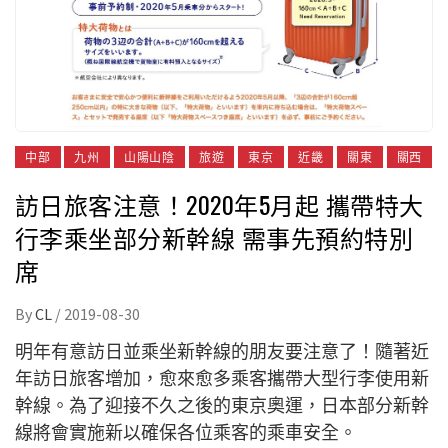
中部
九州
山陽山陰
旅遊
東京
近畿
關東
關西
訪日旅客注意！2020年5月起 攜帶特大
行李乘坐部分新幹線 需事先預約特別
席
By
CL
/
2019-08-30
明年有意訪日並乘坐新幹線的朋友要注意了！隨著近
年訪日旅客增加，愈來愈多乘客攜帶大型行李使用新
幹線。為了迎接不久之後的東京奧運，日本部分新幹
線將會實施新以確保各位乘客的乘車安全。