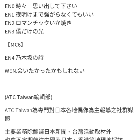
EN0.
時々 思い出して下さい
EN1.
夜明けまで強がらなくてもいい
EN2.
ロマンチックいか焼き
EN3.
僕だけの光
【
MC6
】
EN4.
乃木坂の詩
WEN.会いたかったかもしれない
(ATC Taiwan編輯部)
ATC Taiwan
為專門對日本各地偶像為主報導之社群媒
體
主要業務除翻譯日本新聞、台灣活動取材外