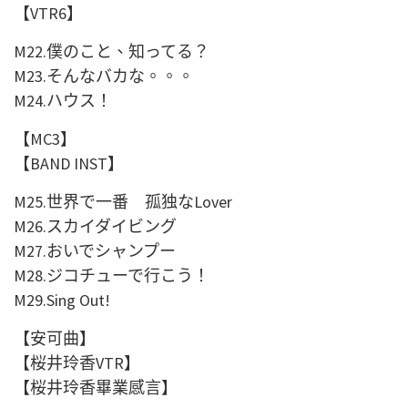
【
VTR6
】
M22.
僕のこと、知ってる？
M23.
そんなバカな。。。
M24.
ハウス！
【
MC3
】
【
BAND INST
】
M25.
世界で一番 孤独な
Lover
M26.
スカイダイビング
M27.
おいでシャンプー
M28.
ジコチューで行こう！
M29.Sing Out!
【安可曲】
【桜井玲香
VTR
】
【桜井玲香畢業感言】