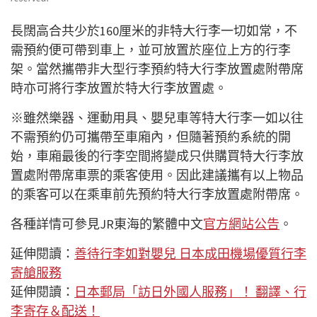
長闊高合共少於160厘米的非特大行李一切如常，不
需預約便可帶到車上，並可放置於座位上方的行李
架。當然攜帶非大型行李預約特大行李放置處附帶席
時亦可將行李放置於特大行李放置處。
※雖然樂器、運動用具、嬰兒車等特大行李一如以往
不需預約仍可攜帶至車廂內，但隨著預約系統的開
始，車廂最後的行李空間將變成只供購買特大行李放
置處附帶席車票的乘客使用。因此建議攜有以上物品
的乘客可以在乘車前先預約特大行李放置處附帶席。
各種詳情可參見JR東海的繁體中文
官方網站公告
。
延伸閱讀：
善待行李如對嬰兒 日本成田機場優質行李
寄艙服務
延伸閱讀：
日本郵局「訪日外國人服務」！ 翻譯、行
李寄存＆配送！