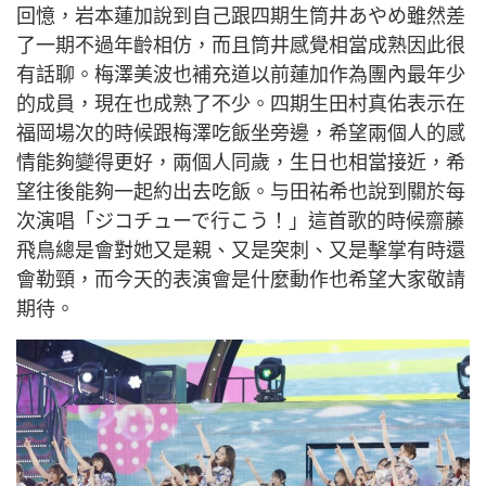
回憶，岩本蓮加說到自己跟四期生筒井あやめ雖然差
了一期不過年齡相仿，而且筒井感覺相當成熟因此很
有話聊。梅澤美波也補充道以前蓮加作為團內最年少
的成員，現在也成熟了不少。四期生田村真佑表示在
福岡場次的時候跟梅澤吃飯坐旁邊，希望兩個人的感
情能夠變得更好，兩個人同歲，生日也相當接近，希
望往後能夠一起約出去吃飯。与田祐希也說到關於每
次演唱「ジコチューで行こう！」這首歌的時候齋藤
飛鳥總是會對她又是親、又是突刺、又是擊掌有時還
會勒頸，而今天的表演會是什麼動作也希望大家敬請
期待。