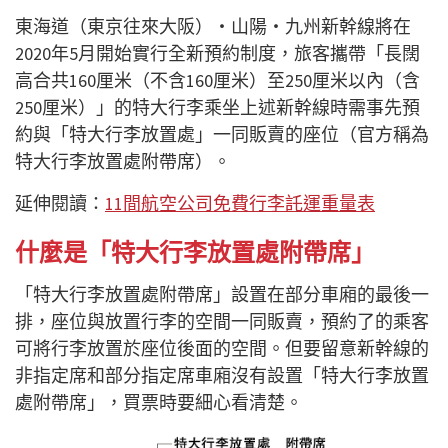
東海道（東京往來大阪）・山陽・九州新幹線將在
2020年5月開始實行全新預約制度，旅客攜帶「長闊
高合共160厘米（不含160厘米）至250厘米以內（含
250厘米）」的特大行李乘坐上述新幹線時需事先預
約與「特大行李放置處」一同販賣的座位（官方稱為
特大行李放置處附帶席）。
延伸閱讀：
11間航空公司免費行李託運重量表
什麼是「特大行李放置處附帶席」
「特大行李放置處附帶席」設置在部分車廂的最後一
排，座位與放置行李的空間一同販賣，預約了的乘客
可將行李放置於座位後面的空間。但要留意新幹線的
非指定席和部分指定席車廂沒有設置「特大行李放置
處附帶席」，買票時要細心看清楚。