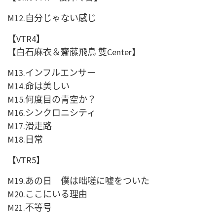
M12.
自分じゃない感じ
【
VTR4
】
【白石麻衣＆齋藤飛鳥 雙Center】
M13.
インフルエンサー
M14.
命は美しい
M15.
何度目の青空か？
M16.
シンクロニシティ
M17.
滑走路
M18.
日常
【
VTR5
】
M19.
あの日 僕は咄嗟に嘘をついた
M20.
ここにいる理由
M21.
不等号