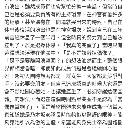
有演出，雖然成員們也會幫忙分擔一些話，但當時自
己也是必須要負責所有的主持環節，在神宮有著許多
的經驗，甚至還有在一開場就哭出來的時候。自己在
休息後復活的演出也是在神宮場次，說到自己在三年
前曾經休息了一個半月，但當時真的努力到自己無法
控制了，於是選擇休息，「我真的完蛋了」當時只有
這種想法浮現在他腦中，「是不是該辭掉偶像？」
「是不是要離開演藝圈？」的想法油然而生，整個眼
界都相當昏暗，即使如此成員們還是會繼續關心著
她，起初入團時想著都是一群女生，大家都是競爭對
手，沒必要交朋友，但自己這麼認真的時候大家還是
會不斷地關心著她，也讓她產生了「必須守護這個團
體」的想法，而選在這個時間點畢業並不是認為「當
偶像當
夠了」，而是希望團體未來能夠成為一個當大
家知道她是乃木坂
46
隊長時能
夠抱以驚訝的眼神，能
夠讓她引以為傲的團體，希望能夠身先士卒為團體樹