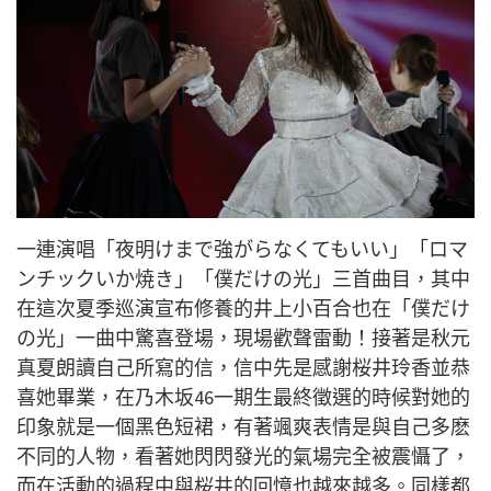
一連演唱「夜明けまで強がらなくてもいい」「ロマ
ンチックいか焼き」「僕だけの光」三首曲目，其中
在這次夏季巡演宣布修養的井上小百合也在「僕だけ
の光」一曲中驚喜登場，現場歡聲雷動！接著是秋元
真夏朗讀自己所寫的信，信中先是感謝桜井玲香並恭
喜她畢業，在乃木坂
46
一期生最終徵選的時候對她的
印象就是一個黑色短裙，有著颯爽表情是與自己多麽
不同的人物，看著她閃閃發光的氣場完全被震懾了，
而在活動的過程中與桜井的回憶也越來越多。同樣都