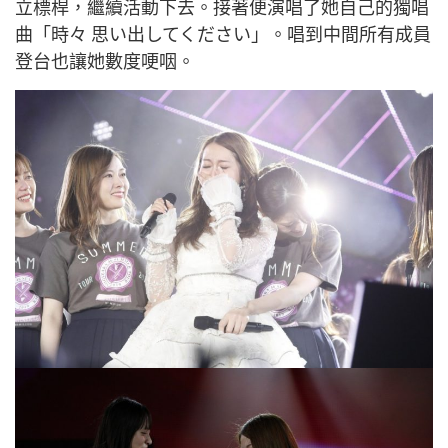
立標桿，繼續活動下去。接著便演唱了她自己的獨唱
曲
「時々 思い出してください」。唱到中間所有成員
登台也讓她數度哽咽。