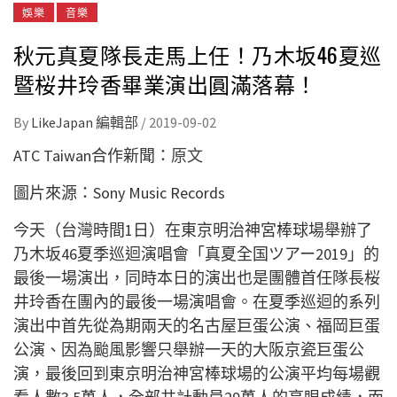
娛樂
音樂
秋元真夏隊長走馬上任！乃木坂46夏巡
暨桜井玲香畢業演出圓滿落幕！
By
LikeJapan 編輯部
/
2019-09-02
ATC Taiwan合作新聞：
原文
圖片來源：Sony Music Records
今天（台灣時間
1
日）在東京明治神宮棒球場舉辦了
乃木坂
46
夏季巡迴演唱會「真夏全国ツアー
2019
」的
最後一場演出，同時本日的演出也是團體首任隊長桜
井玲香在團內的最後一場演唱會。在夏季巡迴的系列
演出中首先從為期兩天的名古屋巨蛋公演、福岡巨蛋
公演、因為颱風影響只舉辦一天的大阪京瓷巨蛋公
演，最後回到東京明治神宮棒球場的公演平均每場觀