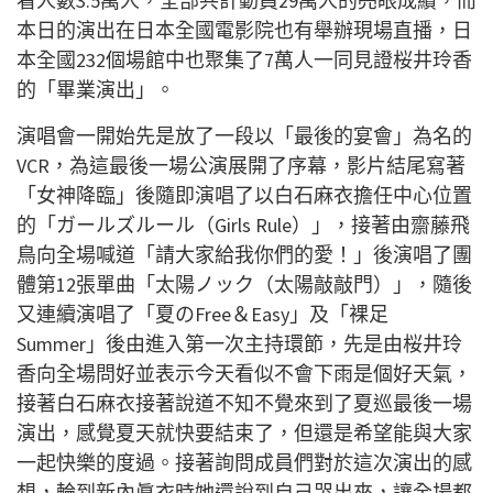
看人數
3.5
萬人，全部共計動員
29
萬人的亮眼成績，而
本日的演出在日本全國電影院也有舉辦現場直播，日
本全國
232
個場館中也聚集了
7
萬人一同見證桜井玲香
的「畢業演出」。
演唱會一開始先是放了一段以「最後的宴會」為名的
VCR
，為這最後一場公演展開了序幕，影片結尾寫著
「女神降臨」後隨即演唱了以白石麻衣擔任中心位置
的「ガールズルール（
Girls Rule
）」，接著由齋藤飛
鳥向全場喊道「請大家給我你們的愛！」後演唱了團
體第
12
張單曲「太陽ノック（太陽敲敲門）」，隨後
又連續演唱了「夏の
Free
＆
Easy
」及「裸足
Summer
」後由進入第一次主持環節，先是由桜井玲
香向全場問好並表示今天看似不會下雨是個好天氣，
接著白石麻衣接著說道不知不覺來到了夏巡最後一場
演出，感覺夏天就快要結束了，但還是希望能與大家
一起快樂的度過。接著詢問成員們對於這次演出的感
想，輪到新內眞衣時她還說到自己哭出來，讓全場都