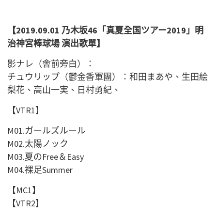
【2019.09.01 乃木坂46「真夏全国ツアー
2019
」明
治神宮棒球場 演出歌單】
影ナレ（會前旁白）：
チュウリップ（鬱金香軍團）：和田まあや、生田絵
梨花、高山一実、日村勇紀、
【
VTR1
】
M01.
ガールズルール
M02.
太陽ノック
M03.
夏の
Free
＆
Easy
M04.
裸足
Summer
【
MC1
】
【
VTR2
】