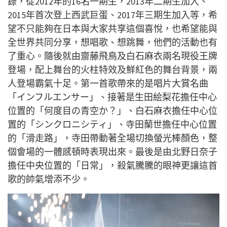
錄，從
2012
年的
16
名一期生，
2013
年二期生加入、
2015
年首次登上西武巨蛋、
2017
年三期生加入等，希
望不只能
夠在日本與大家共享這個喜悅，也希望能與
全世界共同分享，想唱歌、想跳舞，他們的活動也有
了重心。隨後就由齋藤飛鳥及白石麻衣兩名現役王牌
登場，配上舞台的火柱特效及鮮紅色的舞台背景，兩
人登場霸氣十足。第一首歌帶來的是唱片大賞名曲
「インフルエンサー」、接著是生田絵梨花擔任中心
位置的「何度目の青空か？」、白石麻衣擔任中心位
置的「シンクロニシティ」、寺田蘭世擔任中心位置
的「滑走路」，寺田帶動著全場切換螢光棒顏色，整
個會場的一體感頓時表現出來。最後是由北野日奈子
擔任中央位置的「日常」，殺氣騰騰的眼神更讓這首
歌的帥氣增添不少。