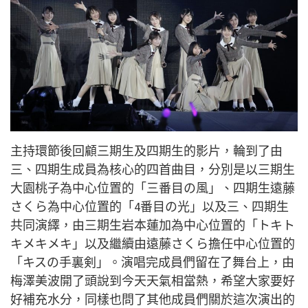
主持環節後回顧三期生及四期生的影片，輪到了由
三、四期生成員為核心的四首曲目，分別是以三期生
大園桃子為中心位置的「三番目の風」、四期生遠藤
さくら為中心位置的「4
番目の光
」以及三、四期生
共同演繹，由三期生岩本蓮加為中心位置的「トキト
キメキメキ」以及繼續由遠藤さくら擔任中心位置的
「キスの手裏剣」。演唱完成員們留在了舞台上，由
梅澤美波開了頭說到今天天氣相當熱，希望大家要好
好補充水分，同樣也問了其他成員們關於這次演出的