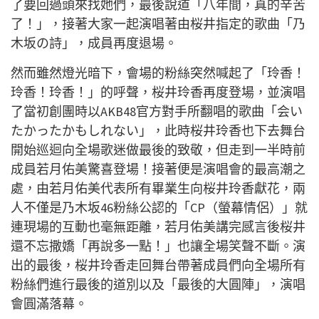
了要回過頭來找她們，最後說道「八年間，真的辛苦
了！」，接著大家一起演唱著由桜井指定的歌曲「乃
木坂の詩
」，成員再度退場。
然而雖然燈光暗下，會場的粉絲突然喊起了「玲香！
玲香！玲香！」的呼聲，桜井玲香再度登場，並演唱
了當初創團時以AKB48官方對手所翻唱的歌曲「会い
たかったかもしれない」，此時桜井玲香也下去舞台
開始巡迴向全場歌迷做最後的致敬，但走到一半時前
成員若月佑美驚喜登場！接著便是演唱會的最高潮之
處，由若月佑美代表所有畢業生向桜井玲香獻花，兩
人不僅是乃木坂46粉絲公認的「CP（螢幕情侶）」就
連現場的互動也毫無距離，若月佑美講完感言後桜井
還不忘撒嬌「再說多一點！」也讓全場笑聲不斷。演
出的最後，桜井玲香走回舞台帶著成員們向全場所有
粉絲們進行最後的道別以及「最後的大圓陣」，演唱
會圓滿落幕。