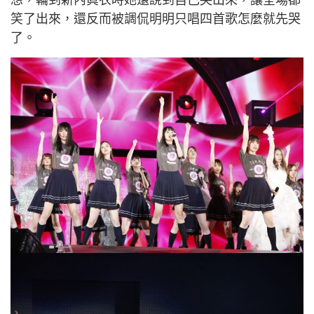
笑了出來，還反而被調侃明明只唱四首歌怎麼就先哭
了。