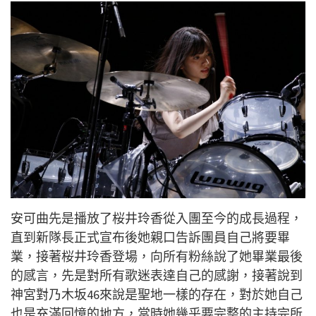
安可曲先是播放了桜井玲香從入團至今的成長過程，
直到新隊長正式宣布後她親口告訴團員自己將要畢
業，接著桜井玲香登場，向所有粉絲說了她畢業最後
的感言，先是對所有歌迷表達自己的感謝，接著說到
神宮對乃木坂
46
來說是聖地一樣的存在，對於她自己
也是充滿回憶的地方，當時她幾乎要完整的主持完所