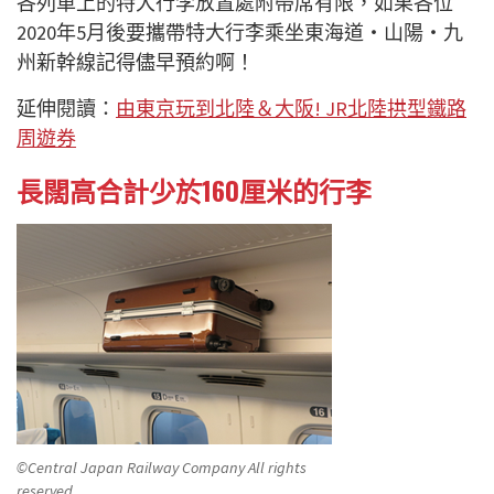
各列車上的特大行李放置處附帶席有限，如果各位
2020年5月後要攜帶特大行李乘坐東海道・山陽・九
州新幹線記得儘早預約啊！
延伸閱讀：
由東京玩到北陸＆大阪! JR北陸拱型鐵路
周遊券
長闊高合計少於160厘米的行李
©Central Japan Railway Company All rights
reserved.