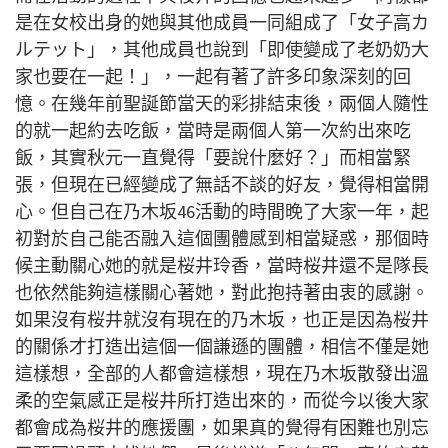
是在女校出身的她與其他成員一同組成了「女子高カ
ルテット」，其他成員也說到「即使變成了老奶奶大
家也要在一起！」，一起有著了許多印象深刻的回
憶。在幾年前聖誕節當天的彩排結束後，兩個人隨性
的就一起約去吃飯，當時是兩個人第一次約出來吃
飯，其實秋元一直覺得「要說什麼好？」而相當緊
張，但現在已經變成了無話不談的好友，覺得相當開
心。但自己在乃木坂
46
活動的時間晚了大家一年，起
初對於自己能否融入這個團體感到相當疑惑，那個時
候主動關心她的就是桜井玲香，當時桜井還不是隊長
也依然能
夠這樣關心著她，對此抱持著由衷的感謝。
如果沒有桜井就沒有現在的乃木坂，也正是因為桜井
的關係才打造出這個一個謙遜的團體，相信不僅是她
這樣想，全部的人都會這樣想，現在乃木坂散發出溫
柔的空氣感正是桜井所打造出來的，而從今以後大家
都會成為桜井的應援團，如果真的覺得有困難也別忘