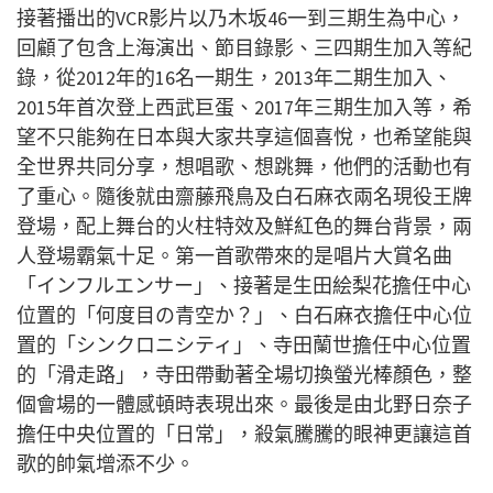
接著播出的
VCR
影片以乃木坂
46
一到三期生為中心，
回顧了包含上海演出、節目錄影、三四期生加入等紀
錄，從
2012
年的
16
名一期生，
2013
年二期生加入、
2015
年首次登上西武巨蛋、
2017
年三期生加入等，希
望不只能
夠在日本與大家共享這個喜悅，也希望能與
全世界共同分享，想唱歌、想跳舞，他們的活動也有
了重心。隨後就由齋藤飛鳥及白石麻衣兩名現役王牌
登場，配上舞台的火柱特效及鮮紅色的舞台背景，兩
人登場霸氣十足。第一首歌帶來的是唱片大賞名曲
「インフルエンサー」、接著是生田絵梨花擔任中心
位置的「何度目の青空か？」、白石麻衣擔任中心位
置的「シンクロニシティ」、寺田蘭世擔任中心位置
的「滑走路」，寺田帶動著全場切換螢光棒顏色，整
個會場的一體感頓時表現出來。最後是由北野日奈子
擔任中央位置的「日常」，殺氣騰騰的眼神更讓這首
歌的帥氣增添不少。