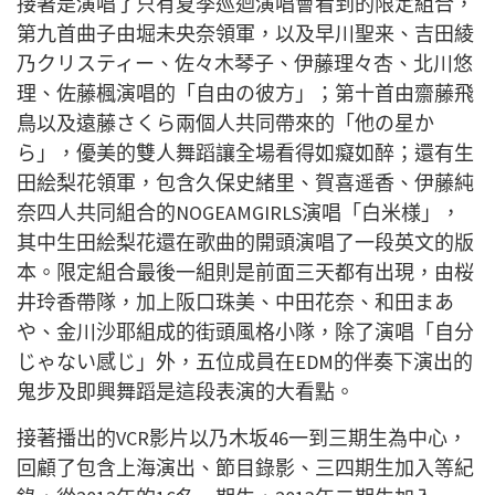
接著是演唱了只有夏季巡迴演唱會看到的限定組合，
第九首曲子由堀未央奈領軍，以及早川聖来、吉田綾
乃クリスティー、佐々木琴子、伊藤理々杏、北川悠
理、佐藤楓演唱的「自由の彼方」；第十首由齋藤飛
鳥以及遠藤さくら兩個人共同帶來的「他の星か
ら」，優美的雙人舞蹈讓全場看得如癡如醉；還有
生
田絵梨花領軍，包含久保史緒里、賀喜遥香、伊藤純
奈四人共同組合的
NOGEAMGIRLS演唱「白米様」，
其中生田絵梨花還在歌曲的開頭演唱了一段英文的版
本。限定組合最後一組則是前面三天都有出現，由桜
井玲香帶隊，加上阪口珠美、中田花奈、和田まあ
や、金川沙耶組成的街頭風格小隊，除了演唱「自分
じゃない感じ」外，五位成員在EDM的伴奏下演出的
鬼步及即興舞蹈是這段表演的大看點。
接著播出的
VCR
影片以乃木坂
46
一到三期生為中心，
回顧了包含上海演出、節目錄影、三四期生加入等紀