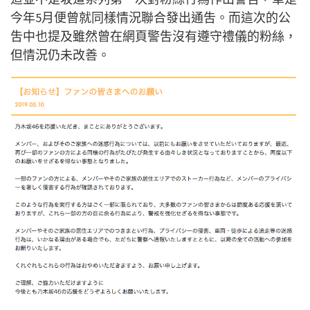
今年5月便曾就同樣情況聯合發出通吿。而這次的公
吿中也提及雖然曾在網頁警吿沒有遵守禮儀的粉絲，
但情況仍未改善。