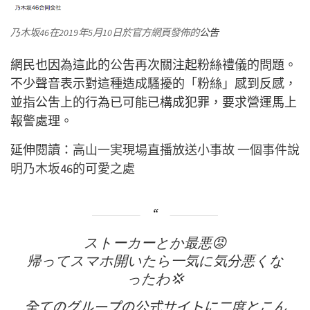
乃木坂46在2019年5月10日於官方網頁發佈的
公吿
網民也因為這此的公吿再次關注起粉絲禮儀的問題。
不少聲音表示對這種造成騷擾的「粉絲」感到反感，
並指公吿上的行為已可能已構成犯罪，要求營運馬上
報警處理。
延伸閱讀：
高山一実現場直播放送小事故 一個事件說
明乃木坂46的可愛之處
ストーカーとか最悪😡
帰ってスマホ開いたら一気に気分悪くな
ったわ💢
全てのグループの公式サイトに二度とこん