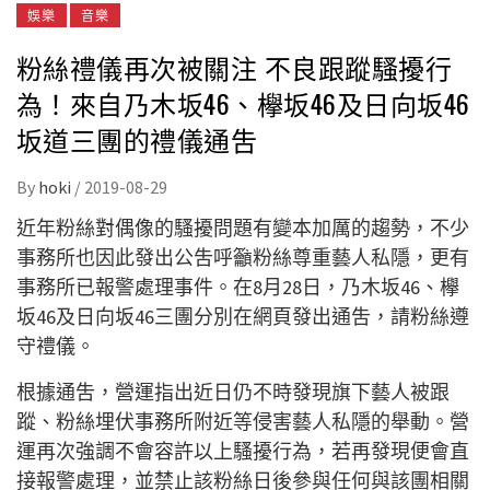
娛樂
音樂
粉絲禮儀再次被關注 不良跟蹤騷擾行
為！來自乃木坂46、欅坂46及日向坂46
坂道三團的禮儀通吿
By
hoki
/
2019-08-29
近年粉絲對偶像的騷擾問題有變本加厲的趨勢，不少
事務所也因此發出公吿呼籲粉絲尊重藝人私隱，更有
事務所已報警處理事件。在8月28日，乃木坂46、欅
坂46及日向坂46三團分別在網頁發出通吿，請粉絲遵
守禮儀。
根據通吿，營運指出近日仍不時發現旗下藝人被跟
蹤、粉絲埋伏事務所附近等侵害藝人私隱的舉動。營
運再次強調不會容許以上騷擾行為，若再發現便會直
接報警處理，並禁止該粉絲日後參與任何與該團相關