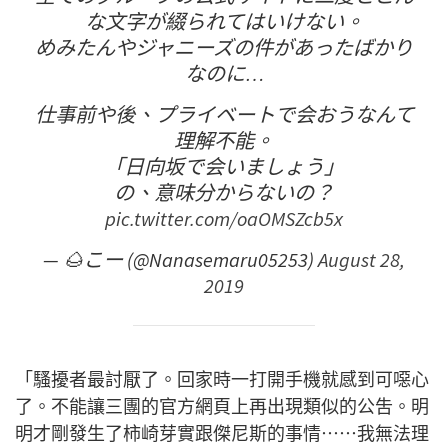
な文字が綴られてはいけない。
めみたんやジャニーズの件があったばかり
なのに…
仕事前や後、プライベートで会おうなんて
理解不能。
「日向坂で会いましょう」
の、意味分からないの？
pic.twitter.com/oaOMSZcb5x
— 🌰こー (@Nanasemaru05253)
August 28,
2019
「騷擾者最討厭了。回家時一打開手機就感到可噁心
了。不能讓三團的官方網頁上再出現類似的公吿。明
明才剛發生了柿崎芽實跟傑尼斯的事情⋯⋯我無法理