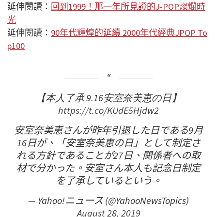
延伸閱讀：
回到1999！那一年所見證的J-POP燦爛時
光
延伸閱讀：
90年代輝煌的延續 2000年代經典JPOP To
p100
【本人了承 9.16安室奈美恵の日】
https://t.co/KUdE5Hjdw2
安室奈美恵さんが昨年引退した日である9月
16日が、「安室奈美恵の日」として制定さ
れる方針であることが27日、関係者への取
材で分かった。安室さん本人も記念日制定
を了承しているという。
— Yahoo!ニュース (@YahooNewsTopics)
August 28, 2019