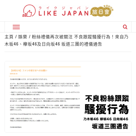
Skip
to
content
Primary
Menu
主頁
娛樂
粉絲禮儀再次被關注 不良跟蹤騷擾行為！來自乃
木坂46、欅坂46及日向坂46 坂道三團的禮儀通吿