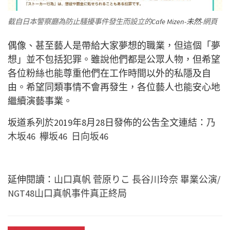
截自日本警察廳為防止騷擾事件發生而設立的
Cafe Mizen-未然-
網頁
偶像、甚至藝人是帶給大家夢想的職業，但這個「夢
想」並不包括犯罪。雖說他們都是公眾人物，但希望
各位粉絲也能尊重他們在工作時間以外的私隱及自
由。希望同類事情不會再發生，各位藝人也能安心地
繼續演藝事業。
坂道系列於2019年8月28日發佈的公吿全文連結：
乃
木坂46
欅坂46
日向坂46
延伸閱讀：
山口真帆 菅原りこ 長谷川玲奈 畢業公演/
NGT48山口真帆事件真正終局