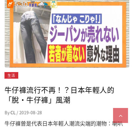
生活
牛仔褲流行不再！？日本年輕人的
「脫・牛仔褲」風潮
By
CL
/
2019-08-28
牛仔褲曾是代表日本年輕人潮流尖端的潮物：喇叭
褲、低腰褲、牛仔短褲等等，各年代的流行搭配都少