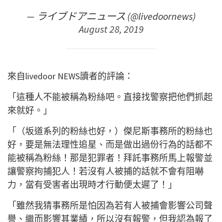
— ライブドアニュース (@livedoornews)
August 28, 2019
來自livedoor NEWS讀者的評論：
「這種人不能被稱為粉絲吧。直接找警察把他們抓起
來就好。」
「（坂道系列的粉絲也好，）傑尼斯事務所的粉絲也
好，要是無法理性追星、而是做出過份行為的話都不
能被稱為粉絲！那是犯罪者！拜託事務所馬上報警並
讓警察拘捕犯人！若沒有人被捕的話就不會有阻嚇
力，當有受害者出現時才行動便太遲了！」
「雖然我猜事務所是怕因為若有人被捕會影響公司聲
譽、繼而影響其業績，所以沒有報警，但我認為報了