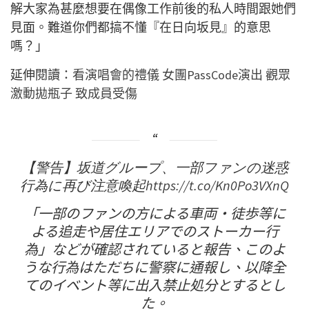
解大家為甚麼想要在偶像工作前後的私人時間跟她們
見面。難道你們都搞不懂『在日向坂見』的意思
嗎？」
延伸閱讀：
看演唱會的禮儀 女團PassCode演出 觀眾
激動拋瓶子 致成員受傷
【警告】坂道グループ、一部ファンの迷惑
行為に再び注意喚起
https://t.co/Kn0Po3VXnQ
「一部のファンの方による車両・徒歩等に
よる追走や居住エリアでのストーカー行
為」などが確認されていると報告、このよ
うな行為はただちに警察に通報し、以降全
てのイベント等に出入禁止処分とするとし
た。