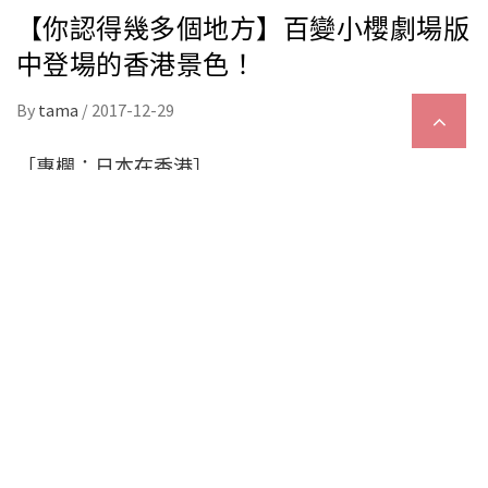
【你認得幾多個地方】百變小櫻劇場版
中登場的香港景色！
By
tama
/
2017-12-29
［專欄：日本在香港］
百變小櫻嘅劇場版，以香港為主要場景嘅《百變小櫻
之相約在香港》唔單止上年1月喺日本電影院再度上
映，以慶祝原作連載開始20週年，而喺新章動畫『透
明卡』播映前夕，NHK就更加於1月3日安排咗重播呢
套電影同大家預熱添！