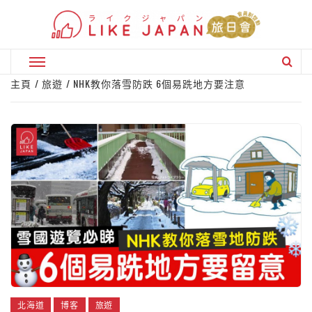
Skip
to
content
Primary
Menu
主頁
旅遊
NHK教你落雪防跌 6個易跣地方要注意
北海道
博客
旅遊