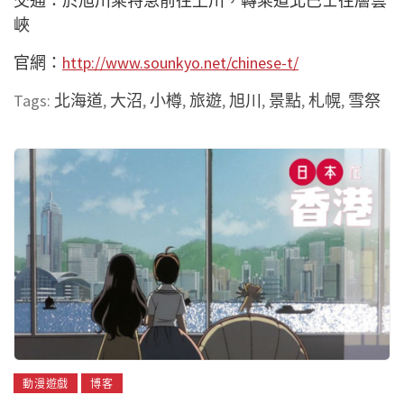
交通：於旭川乘特急前往上川，轉乘道北巴士往層雲
峽
官網：
http://www.sounkyo.net/chinese-t/
Tags:
北海道
,
大沼
,
小樽
,
旅遊
,
旭川
,
景點
,
札幌
,
雪祭
動漫遊戲
博客