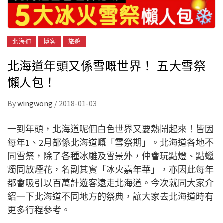
北海道
博客
旅遊
北海道年頭又係雪嘅世界！ 五大雪祭
懶人包！
By
wingwong
/
2018-01-03
一到年頭，北海道呢個白色世界又要熱鬧起來！皆因
每年1、2月都係北海道嘅「雪祭期」。北海道各地不
同雪祭，除了各種冰雕及雪景外，仲會玩點燈、點蠟
燭同放煙花，名副其實「冰火嘉年華」，亦因此每年
都會吸引以百萬計遊客遠走北海道。今次就同大家介
紹一下北海道不同地方的祭典，讓大家去北海道時有
更多行程參考。