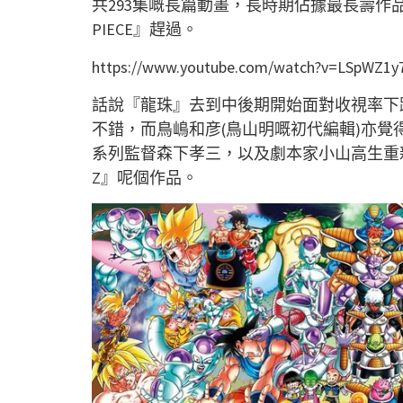
共293集嘅長篇動畫，長時期佔據最長壽作品
PIECE』趕過。
https://www.youtube.com/watch?v=LSpWZ1y
話說『龍珠』去到中後期開始面對收視率下
不錯，而鳥嶋和彦(鳥山明嘅初代編輯)亦
系列監督森下孝三，以及劇本家小山高生重
Z』呢個作品。