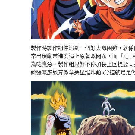
製作時製作組仲遇到一個好大嘅困難，就係
常出現動畫進度追上原著嘅問題，而『Z』
為咗應急，製作組只好不停加長上回提要同
誇張嘅應該算係拿美星爆炸前5分鐘就足足做