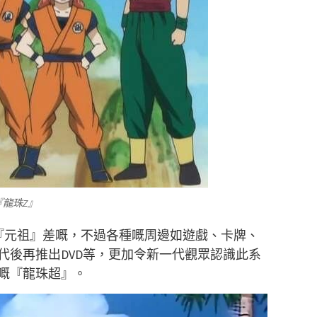
龍珠Z』
『元祖』差嘅，不過各種嘅周邊如遊戲、卡牌、
年代後再推出DVD等，更加令新一代觀眾認識此系
嘅『龍珠超』。