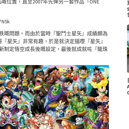
嘅位置，直至2007年先俾另一套作品『ONE
7N5k
跌嘅問題。而由於當時『聖鬥士星矢』成績頗為
覺得『星矢』非常有趣，於是就決定搵嚟『星矢』
新制定悟空成長後嘅設定，最後就成就咗『龍珠