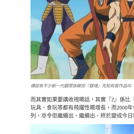
傳說有不少新一代觀眾係睇完『銀魂』先知有套作品叫『
而其實如果要講收視嘅話，其實『Z』係比
玩具、食玩等都有飛躍性嘅增長，而2000
列，亦令佢繼續出、繼續出，終於變成今日