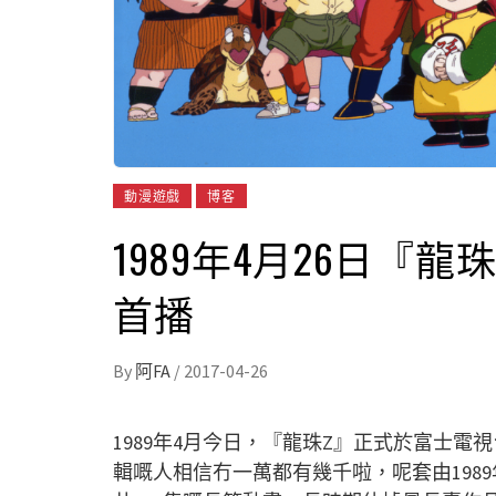
動漫遊戲
博客
1989年4月26日『
首播
By
阿FA
/
2017-04-26
1989年4月今日，『龍珠Z』正式於富士
輯嘅人相信冇一萬都有幾千啦，呢套由1989