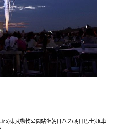
 Line)東武動物公園站坐朝日バス(朝日巴士)境車
車