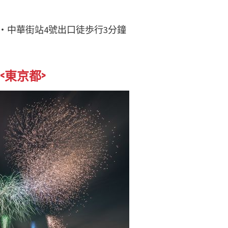
・中華街站4號出口徒歩行3分鐘
<東京都>