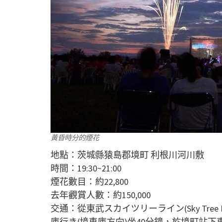
黃昏時分的煙花
地點：茨城縣猿島郡境町 利根川河川敷
時間：19:30~21:00
煙花數目：約22,800
去年觀賞人數：約150,000
交通：從東武スカイツリーライン(Sky Tree
庫行き(境車庫方向)坐40分鐘，於境町站下