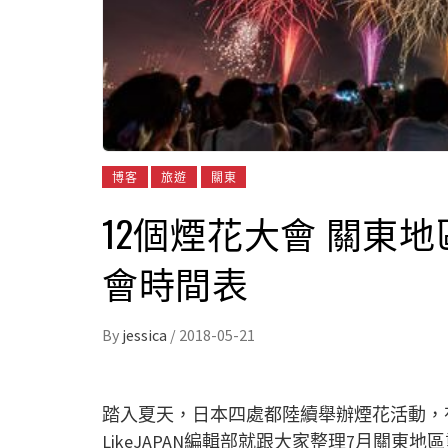
博客
旅遊
關東
12個煙花大會 關東地
會時間表
By
jessica
/
2018-05-21
踏入夏天，日本四處都陸續舉辦煙花活動，
LikeJAPAN編輯部就跟大家整理7月關