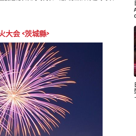
火大会 <茨城縣>