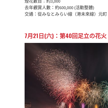
煙花數目：約3,000
去年觀賞人數：約600,000 (活動整體)
交通：從みなとみらい線（港未來線）元町
7月21日(六)：第40回足立の花火 