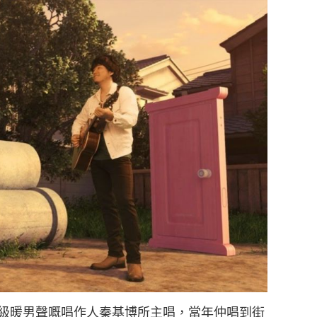
級暖男聲嘅唱作人秦基博所主唱，當年仲唱到街