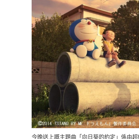
今晚送上嘅主題曲「向日葵的約定」係由超