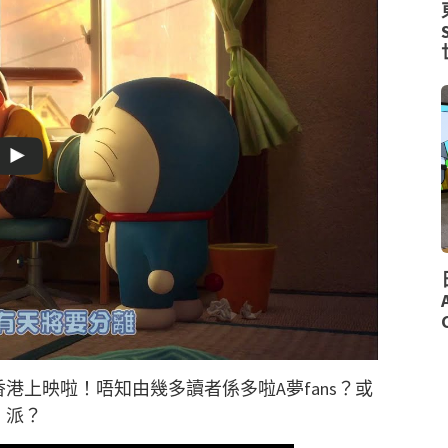
港上映啦！唔知由幾多讀者係多啦A夢fans？或
」派？