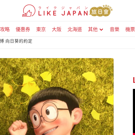
攻略
優惠券
東京
大阪
北海道
其他
音樂
機票
基博 向日葵的約定