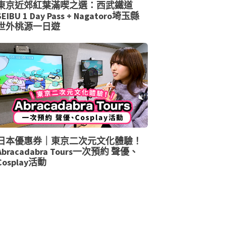
東京近郊紅葉滿喫之選：西武鐵道
SEIBU 1 Day Pass + Nagatoro埼玉縣
世外桃源一日遊
日本優惠券｜東京二次元文化體驗！
Abracadabra Tours一次預約 聲優、
Cosplay活動