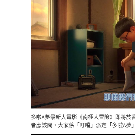
多啦A夢最新大電影《南極大冒險》即將於香
者應該問，大家係「叮噹」派定「多啦A夢