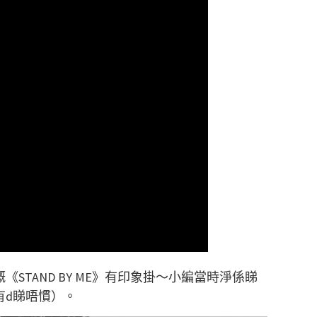
STAND BY ME》有印象掛～小編當時淨係睇
係有d睇唔慣）。