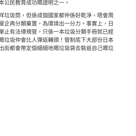
本公民教育成功嘅證明之一。
咩垃圾筒，但係成個國家都仲係好乾淨，唔會周
屋企再分類棄置，為環境出一分力。事實上，日
單止有法律規管，只係一本垃圾分類手冊就已經
嘅垃圾仲會比人彈返轉頭！管制底下大部份日本
出街都會帶定個細細地嘅垃圾袋去裝返自己嘅垃