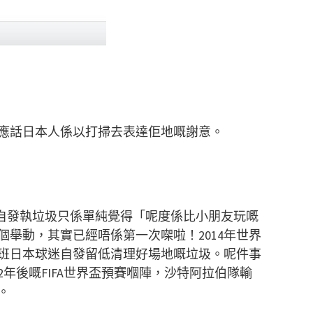
應話日本人係以打掃去表達佢地嘅謝意。
會自發執垃圾只係單純覺得「呢度係比小朋友玩嘅
舉動，其實已經唔係第一次㗎啦！2014年世界
班日本球迷自發留低清理好場地嘅垃圾。呢件事
年後嘅FIFA世界盃預賽嗰陣，沙特阿拉伯隊輸
。