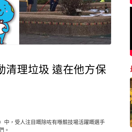
動清理垃圾 遠在他方保
）中，受人注目嘅除咗有喺競技場活躍嘅選手
們。