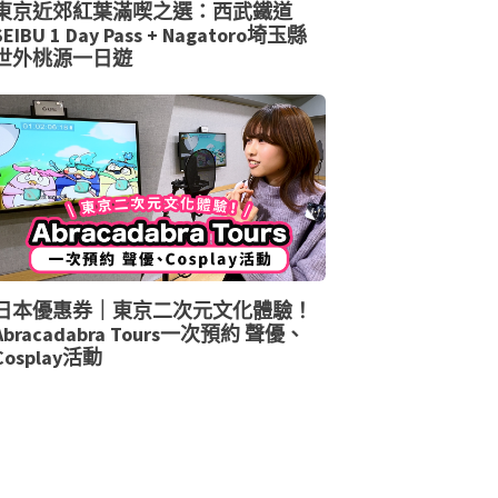
東京近郊紅葉滿喫之選：西武鐵道
SEIBU 1 Day Pass + Nagatoro埼玉縣
世外桃源一日遊
日本優惠券｜東京二次元文化體驗！
Abracadabra Tours一次預約 聲優、
Cosplay活動