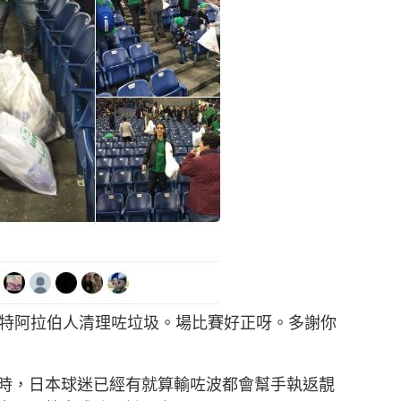
沙特阿拉伯人清理咗垃圾。場比賽好正呀。多謝你
嗰時，日本球迷已經有就算輸咗波都會幫手執返靚