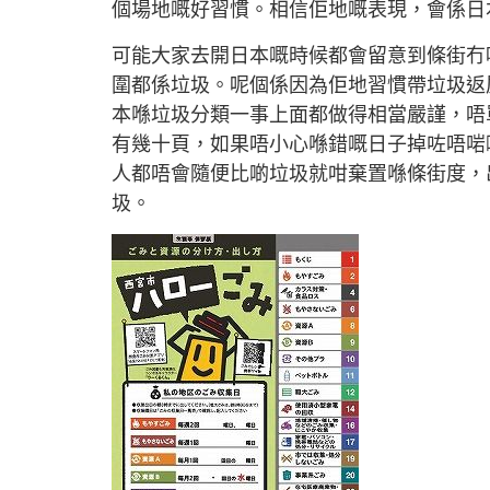
個場地嘅好習慣。相信佢地嘅表現，會係日
可能大家去開日本嘅時候都會留意到條街冇
圍都係垃圾。呢個係因為佢地習慣帶垃圾返
本喺垃圾分類一事上面都做得相當嚴謹，唔
有幾十頁，如果唔小心喺錯嘅日子掉咗唔啱
人都唔會隨便比啲垃圾就咁棄置喺條街度，
圾。