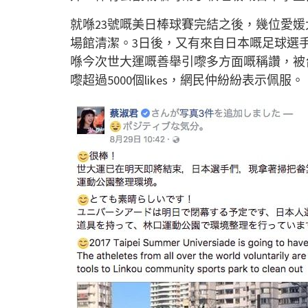
就喺23號嘅美日棒球賽完結之後，幾位愛
場館清潔。3日後，又有來自日本嘅足球選
喺今次世大運嘅善舉引嚟多方面嘅稱讚，被台北
嚟超過5000個likes，網民仲紛紛表示佩服。