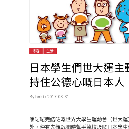
博客
生活
日本學生們世大運主
持住公德心嘅日本人
By
hoki
/
2017-08-31
喺啱啱完結咗嘅世界大學生運動會（世大運
外，仲有去觀戰嗰時幫手執垃圾嘅日本學生