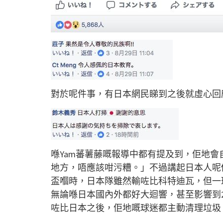
對於呢件事，有日本網民睇到之後就虛心回
喺Yam蕃薯藤嘅報導中都有提及到，佢地
地方，唔應該咁污糟。」不過講起日本人呢個
盃嗰時，日本隊雖然輸咗比科特迪瓦，但一
無論喺日本國內外都好大迴響，甚至影響到2
咗比日本之後，佢地嘅球迷都主動清理垃圾