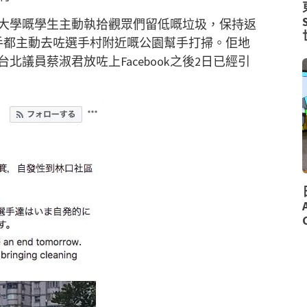
媛大學嘅學生主動執拾觀眾們留低嘅垃圾，保持返
手都主動去咗選手村附近嘅公園幫手打掃。佢地
議員蔡淑君放咗上Facebook之後2日已經引