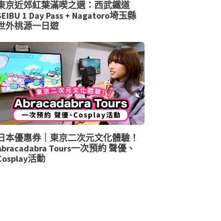
東京近郊紅葉滿喫之選：西武鐵道
SEIBU 1 Day Pass + Nagatoro埼玉縣
世外桃源一日遊
日本優惠券｜東京二次元文化體驗！
Abracadabra Tours一次預約 聲優、
Cosplay活動