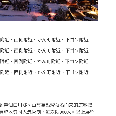
善寺附近、西側附近、かん町附近、下ゴソ附近
善寺附近、西側附近、かん町附近、下ゴソ附近
寺附近、西側附近、かん町附近、下ゴソ附近
善寺附近、西側附近、かん町附近、下ゴソ附近
到整個白川鄉。由於為點燈慕名而來的遊客眾
實施收費同人流管制，每次限900人可以上展望