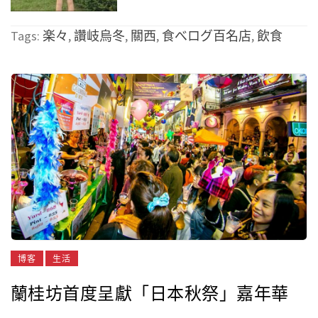
Tags:
楽々
,
讚岐烏冬
,
關西
,
食べログ百名店
,
飲食
博客
生活
蘭桂坊首度呈獻「日本秋祭」嘉年華