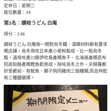
定休日：星期二
座位數量：34
第2名：讃岐うどん 白庵
得分：3.86
讃岐うどん 白庵係一間對烏冬麵、湯嘅材料都有要求
嘅店鋪。烏冬用咗日本產小麥粉製成，比一般烏冬
粗。湯用咗香川縣伊吹島產嘅魚干、北海道產嘅昆布
同高知縣產嘅鰹魚乾熬成。除咗烏冬之外，天婦羅都
好受歡迎，有魷魚、獅子狗同雞肉三個種類,而且仲配
有三種鹽選擇。