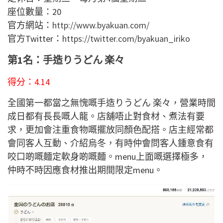
座位數量：20
官方網站：
http://www.byakuan.com/
官方Twitter：
https://twitter.com/byakuan_iriko
第1名：手造りうどん 楽々
得分：4.14
全國第一都當之無愧嘅手造りうどん 楽々，營業時間
成日都有長長嘅人龍。店舖唔止對食材、煮法有要
求，更加會注重食物嘅擺放同顏色配搭。店主經常都
會同客人互動、介紹烏冬，有時仲會問客人鍾意食有
咬口啲嘅麵定軟身啲嘅麵。menu上面嘅選擇極多，
仲時不時因應食材推出期間限定menu。