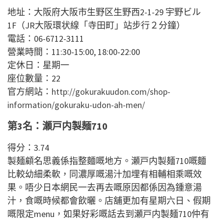
地址：大阪府大阪市生野区生野西2-1-29 宇野ビル
1F（JR大阪環状線「寺田町」站步行２分鐘）
電話：06-6712-3111
營業時間：11:30-15:00, 18:00-22:00
定休日：星期一
座位數量：22
官方網站：
http://gokurakuudon.com/shop-
information/gokuraku-udon-ah-men/
第3名：瀬戸内製麺710
得分：3.74
製麺顧名思義係指整麵嘅地方。瀬戸内製麺710嘅麵
比較幼細柔軟，同濃厚嘅湯汁加埋有相輔相乘嘅效
果。唔少日本網民一去再去嘅原因都係因為鍾意湯
汁，食嘅時候都會飲曬。店舖更加有星期六日、假期
嘅限定menu，如果好彩嘅話去到瀬戸内製麺710仲有