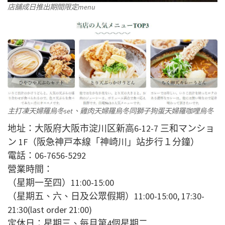
店舖成日推出期間限定menu
主打凍天婦羅烏冬set、雞肉天婦羅烏冬同獅子狗蛋天婦羅咖哩烏冬
地址：大阪府大阪市淀川区新高6-12-7 三和マンショ
ン 1F（阪急神戸本線「神崎川」站步行１分鐘）
電話：06-7656-5292
營業時間：
（星期一至四）11:00-15:00
（星期五、六、日及公眾假期）11:00-15:00, 17:30-
21:30(last order 21:00)
定休日：星期三、每月第4個星期二