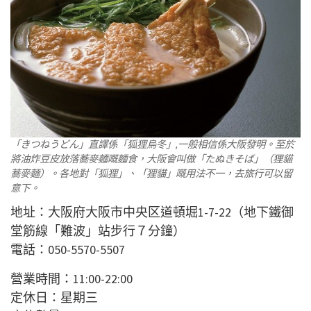
「きつねうどん」直譯係「狐狸烏冬」,一般相信係大阪發明。至於
將油炸豆皮放落蕎麥麵嘅麵食，大阪會叫做「たぬきそば」（狸貓
蕎麥麵）。各地對「狐狸」、「狸貓」嘅用法不一，去旅行可以留
意下。
地址：大阪府大阪市中央区道頓堀1-7-22（地下鐵御
堂筋線「難波」站步行７分鐘）
電話：050-5570-5507
營業時間：11:00-22:00
定休日：星期三