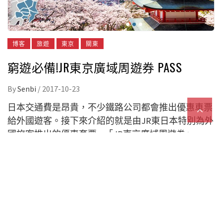
博客
旅遊
東京
關東
窮遊必備!JR東京廣域周遊券 PASS
By
Senbi
/
2017-10-23
日本交通費是昂貴，不少鐵路公司都會推出優惠車票
給外國遊客。接下來介紹的就是由JR東日本特別為外
國旅客推出的優惠套票—「JR東京廣域周遊券」。
JR東京廣域周遊券適用於覆蓋東京及其週邊「關東地
區」一帶的優惠套票，3天裡不限次數乘坐區域內的
新幹線、特快列車。