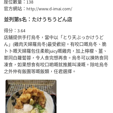
座位數量：138
官方網站：
http://www.d-imai.com/
並列第5名：たけうちうどん店
得分：3.64
店舖提供手打烏冬，當中以「とり天ぶっかけうど
ん」(雞肉天婦羅烏冬)最受歡迎。有咬口嘅烏冬、脆
卜卜嘅天婦羅包住柔軟juicy嘅雞肉，加上檸檬、薑、
蔥同白蘿蔔蓉，令人食完想再食。烏冬可以揀熱食同
凍食，如果想食有咬口啲嘅就推薦叫凍嘅。除咗烏冬
之外仲有飯團等嘅飯類，任君選擇。