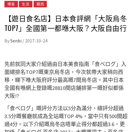
博客
生活
關西
【遊日食名店】日本食評網「大阪烏冬
TOP7」全國第一都喺大阪？大阪自由行
By
Senbi
/
2017-10-24
先前就同大家介紹過由日本美食指南「食べログ」入
面總排名TOP7嘅東京烏冬店，今次就帶大家稍向西
移，睇下喺大阪府評分最高嘅7間烏冬店。其中日本
全國有喺網上登錄嘅28810間店舖排第一嘅好似都係
大阪!?
「食べログ」嘅評分方法以5分為滿分，總評分超過
3.5分嘅餐廳就成為全站嘅TOP 4%，當中只有500間超
過4分。以下介紹嘅烏冬店唔單止得分都超過3.6，更