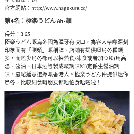
官方網站：
http://www.hagakure.cc/
第4名：極楽うどん Ah-麺
得分：3.65
極楽うどん嘅烏冬因為彈牙有咬口，為客人帶嚟深刻
印象而有「剛麺」嘅稱號。店舖有提供嘅烏冬種類
多，而唔少烏冬都可以揀熱食/凍食或者加つゆ(用高
湯、醬油、日本酒等製成嘅調味料)定係生醤油調
味，最啱鍾意選擇嘅香港人。極楽うどん仲提供迷你
烏冬，比較細食嘅朋友都唔怕食唔曬啦！