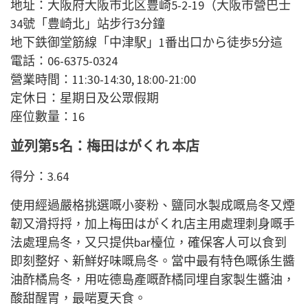
地址：大阪府大阪市北区豊崎5-2-19（大阪市營巴士
34號「豊崎北」站步行3分鐘
地下鉄御堂筋線「中津駅」1番出口から徒歩5分這
電話：06-6375-0324
營業時間：11:30-14:30, 18:00-21:00
定休日：星期日及公眾假期
座位數量：16
並列第5名：梅田はがくれ 本店
得分：3.64
使用經過嚴格挑選嘅小麥粉、鹽同水製成嘅烏冬又煙
韌又滑捋捋，加上梅田はがくれ店主用處理刺身嘅手
法處理烏冬，又只提供bar檯位，確保客人可以食到
即刻整好、新鮮好味嘅烏冬。當中最有特色嘅係生醬
油酢橘烏冬，用咗德島產嘅酢橘同埋自家製生醬油，
酸甜醒胃，最啱夏天食。