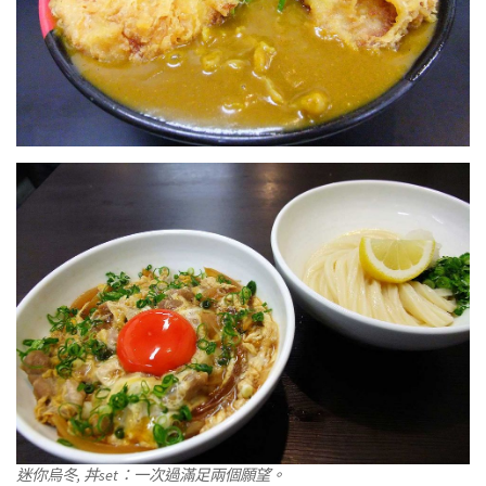
迷你烏冬, 丼set：一次過滿足兩個願望。