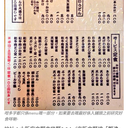
咁多字都只係menu嘅一部分，如果要去嘅最好係入鋪頭之前研究好
食咩喇~