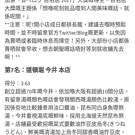
加係「食べログ 百名店 2017」大獎嘅得主。百名店
大獎嘅主題係「想喺呢刻就品嚐到人間美味嘅話，就
係呢間。」
**注意：呢7間小店成日都排長龍，建議去嗰時預鬆
時間，並不時留意官方Twitter/Blog嘅更新，以免因
為賣哂或者臨時休息而撲空！另外，大部份小店都係
賣哂就會早收，想去朝聖嘅話唔好等到就收舖先去
啊！**
第7名：道頓堀 今井 本店
得分：3.63
創立超過70年嘅今井，依加喺大阪有超過10間分店。
有留意湯嘅顏色嘅話會發現關西嘅湯顏色比較淺，原
因係佢地比較鍾意用淡口醬油、昆布同白身魚嚟熬
湯。今井重視湯底嘅鮮味，採用北海道天然昆布熬
湯。店舖最受歡迎嘅菜式要數油炸豆皮烏冬(きつね
うどん)，鮮美嘅清湯加上烏冬同甜香嘅油炸豆皮，