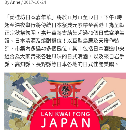
By
Anne
/
2017-10-24
「蘭桂坊日本嘉年華」將於11月11至12日，下午1時
起至深夜舉行將傳統日本祭典元素帶至香港！為呈獻
正宗秋祭氛圍，嘉年華將會結集超過40個日式當地美
饌、日本清酒及燒酎攤位！以巨型鳥居及天燈作裝
飾，市集內多達40多個攤位，其中包括日本酒造中央
組合為大家帶來各種風味的日式清酒，以及來自岩手
縣、高知縣、長野縣等日本各地的日式佳餚美饌。