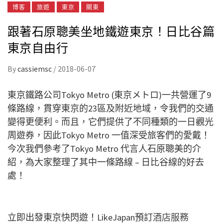
博客
旅遊
東京
關東
跟著石原聰美坐地鐵遊東京！日比谷篇
東京自由行
By
cassiemsc
/
2018-06-07
東京鐵路公司Tokyo Metro (東京メトロ)一共營運了9
條路線，貫穿東京的23區及附近地域，令我們的交通
變得更便利。而且，它們提供了不同種類的一日觀光
周遊券，因此Tokyo Metro 一值深受旅客們的愛戴！
今次我們參考了Tokyo Metro 代言人石原聰美的介
紹，為大家整理了其中一條路線 – 日比谷線的好去
處！
立即出發東京快閃遊！LikeJapan預訂
酒店服務