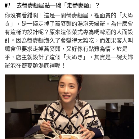
#7 去蕎麥麵屋點一碗「走蕎麥麵」？
你沒有看錯啊！這是一間蕎麥麵屋，裡面賣的「天ぬ
き」，是一碗走掉了蕎麥麵的湯泡天婦羅。為什麼會
有這樣的設計呢？原來這個菜式專為喝啤酒的人而設
計。因為蕎麥麵泡久了會變得太難吃，而如果客人叫
麵食但要求走掉蕎麥麵，又好像有點難為情。於是
乎，店主就設計了這個「天ぬき」，其實是一碗天婦
羅泡在蕎麥麵湯底裡呢！