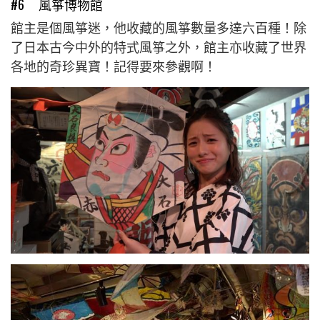
#6 風箏博物館
館主是個風箏迷，他收藏的風箏數量多達六百種！除
了日本古今中外的特式風箏之外，館主亦收藏了世界
各地的奇珍異寶！記得要來參觀啊！