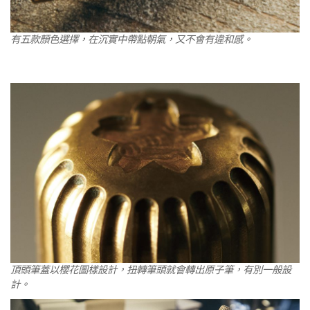
有五款顏色選擇，在沉實中帶點朝氣，又不會有違和感。
頂頭筆蓋以櫻花圖樣設計，扭轉筆頭就會轉出原子筆，有別一般設
計。