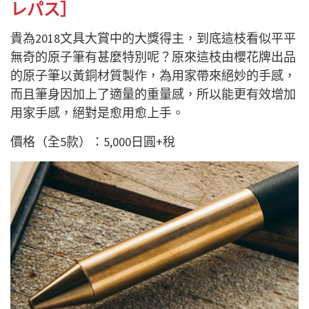
レパス］
貴為2018文具大賞中的大獎得主，到底這枝看似平平
無奇的原子筆有甚麼特別呢？原來這枝由櫻花牌出品
的原子筆以黃銅材質製作，為用家帶來絕妙的手感，
而且筆身因加上了適量的重量感，所以能更有效增加
用家手感，絕對是愈用愈上手。
價格（全5款）：5,000日圓+稅