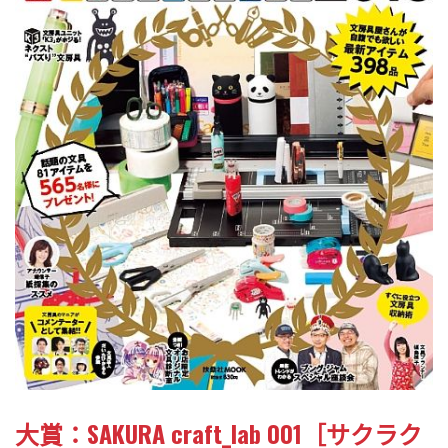
大賞：SAKURA craft_lab 001［サクラク