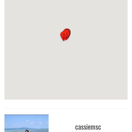
cassiemsc