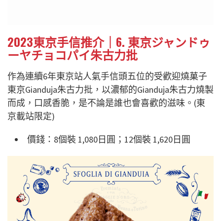
2023東京手信推介｜6. 東京ジャンドゥ
ーヤチョコパイ朱古力批
作為連續6年東京站人氣手信頭五位的受歡迎燒菓子
東京Gianduja朱古力批，以濃郁的Gianduja朱古力燒製
而成，口感香脆，是不論是誰也會喜歡的滋味。(東
京載站限定)
價錢：8個裝 1,080日圓；12個裝 1,620日圓