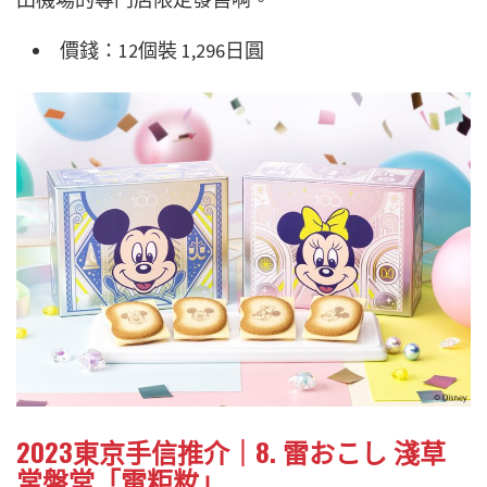
價錢：12個裝 1,296日圓
2023東京手信推介｜8. 雷おこし 淺草
常盤堂「雷粔籹」