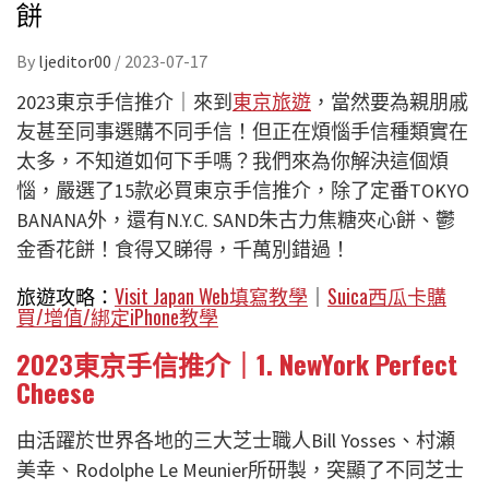
餅
By
ljeditor00
/
2023-07-17
2023東京手信推介｜來到
東京旅遊
，當然要為親朋戚
友甚至同事選購不同手信！但正在煩惱手信種類實在
太多，不知道如何下手嗎？我們來為你解決這個煩
惱，嚴選了15款必買東京手信推介，除了定番TOKYO
BANANA外，還有N.Y.C. SAND朱古力焦糖夾心餅、鬱
金香花餅！食得又睇得，千萬別錯過！
旅遊攻略：
Visit Japan Web填寫教學
｜
Suica西瓜卡購
買/增值/綁定iPhone教學
2023東京手信推介｜1. NewYork Perfect
Cheese
由活躍於世界各地的三大芝士職人Bill Yosses、村瀬
美幸、Rodolphe Le Meunier所研製，突顯了不同芝士