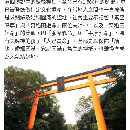
這個傳說中的結緣神社，至今已有1,500年的歷史，亦
已被登錄做指定文化遺產，在當地人之間也一直被傳
是求姻緣及婚姻圓滿的聖地。社內主要奉祀著「素盞
鳴尊」與「奇稻田姬命」兩位夫婦神，以及「奇稻田
姬命」的雙親，即「腳摩乳命」與「手摩乳命」，還
有夫婦神的孩子「大己貴命」，全都是以保佑「結
緣、婚姻圓滿、家庭圓滿」為主的神祇，也難怪會成
為人氣結緣地。