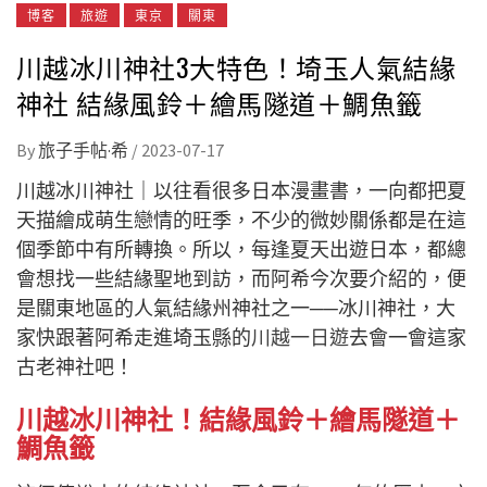
博客
旅遊
東京
關東
川越冰川神社3大特色！埼玉人氣結緣
神社 結緣風鈴＋繪馬隧道＋鯛魚籤
By
旅子手帖·希
/
2023-07-17
川越冰川神社｜以往看很多日本漫畫書，一向都把夏
天描繪成萌生戀情的旺季，不少的微妙關係都是在這
個季節中有所轉換。所以，每逢夏天出遊日本，都總
會想找一些結緣聖地到訪，而阿希今次要介紹的，便
是關東地區的人氣結緣州神社之一──冰川神社，大
家快跟著阿希走進埼玉縣的
川越一日遊
去會一會這家
古老神社吧！
川越冰川神社！結緣風鈴＋繪馬隧道＋
鯛魚籤