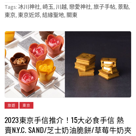
Tags:
冰川神社
,
崎玉
,
川越
,
戀愛神社
,
旅子手帖
,
景點
,
東京
,
東京近郊
,
結緣聖地
,
關東
旅遊
東京
2023東京手信推介！15大必食手信 熱
賣N.Y.C. SAND/芝士奶油脆餅/草莓牛奶夾