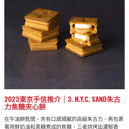
2023東京手信推介｜3. N.Y.C. SAND朱古
力焦糖夾心餅
在牛油餅乾間，夾有口感細膩的高級朱古力，再包裹
著用鮮奶油和黑糖煮成的焦糖，三者烘烤出濃郁香