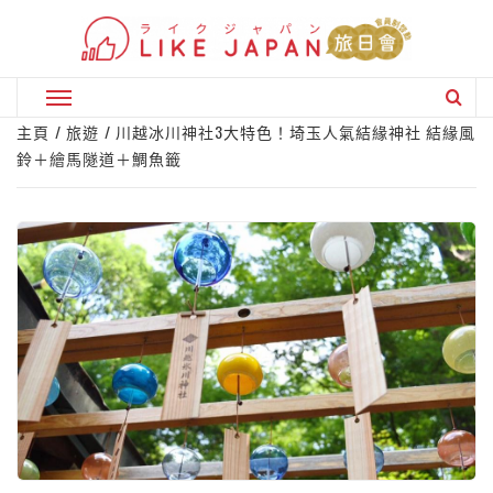
Skip
to
content
Primary
Menu
主頁
旅遊
川越冰川神社3大特色！埼玉人氣結緣神社 結緣風
鈴＋繪馬隧道＋鯛魚籤