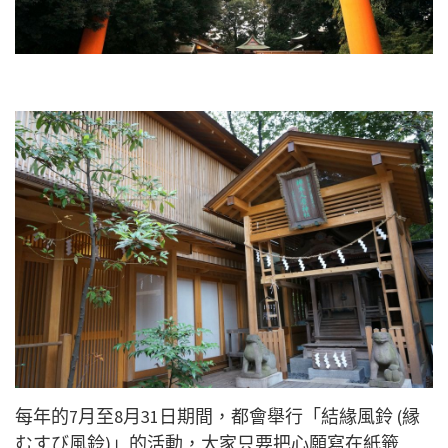
每年的7月至8月31日期間，都會舉行「結緣風鈴 (縁
むすび風鈴)」的活動，大家只要把心願寫在紙籤