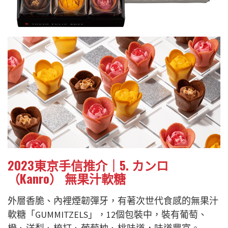
2023東京手信推介｜5. カンロ
（Kanro） 無果汁軟糖
外層香脆、內裡煙韌彈牙，有著次世代食感的無果汁
軟糖「GUMMITZELS」，12個包裝中，裝有葡萄、