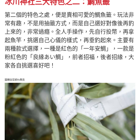
冰川神社三大特色之二：鯛魚籤
第二個的特色之處，便是賣相可愛的鯛魚籤。玩法非
常有趣，不是用抽籤方式，而是自己選好對像後再釣
上來的，非常過癮。全人手操作，先自行投幣，再拿
起魚竿，挑選自己心儀的樣式，再垂釣起來。主要有
兩種款式選擇，一種是紅色的「一年安鯛」，一款是
粉紅色的「良縁あい鯛」，前者招福，後者招緣，大
家各自挑選喜好吧！
圖轉自官網fb專頁