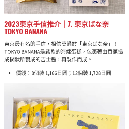
2023東京手信推介｜7. 東京ばな奈
TOKYO BANANA
東京最有名的手信，相信莫過於「東京ばな奈」！
TOKYO BANANA是鬆軟的海綿蛋糕，包裹著由香蕉搗
成糊狀所製成的吉士醬，再製作而成。
價錢：8個裝 1,166日圓；12個裝 1,728日圓