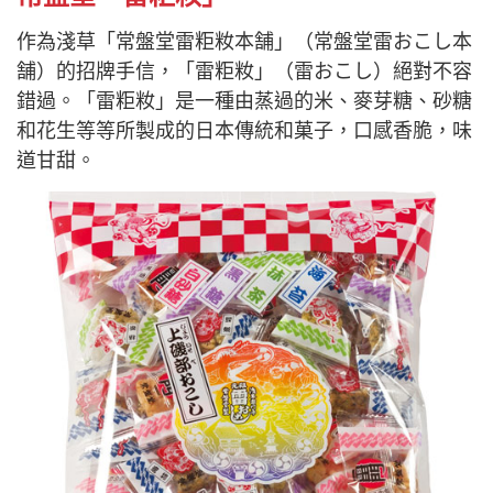
作為淺草「常盤堂雷粔籹本舗」（常盤堂雷おこし本
舗）的招牌手信，「雷粔籹」（雷おこし）絕對不容
錯過。「雷粔籹」是一種由蒸過的米、麥芽糖、砂糖
和花生等等所製成的日本傳統和菓子，口感香脆，味
道甘甜。