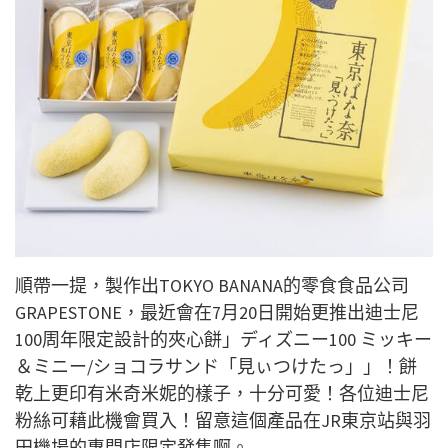
順帶一提，製作出TOKYO BANANA的零食食品公司
GRAPESTONE，最近會在7月20日開始更推出迪士尼
100周年限定設計的夾心餅」ディズニー100 ミッキー
＆ミニー/ショコラサンド「見ぃつけたっ」」！餅
乾上更印有米奇米妮的樣子，十分可愛！各位迪士尼
粉絲可藉此機會買入！留意這個產品在JR東京站與羽
田機場的專門店限定發售啊。