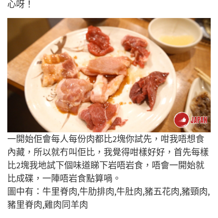
心呀！
一開始佢會每人每份肉都比2塊你試先，咁我唔想食
內藏，所以就冇叫佢比，我覺得咁樣好好，首先每樣
比2塊我地試下個味道睇下岩唔岩食，唔會一開始就
比成碟，一陣唔岩食點算喎。
圖中有：牛里脊肉,牛肋排肉,牛肚肉,豬五花肉,豬頸肉,
豬里脊肉,雞肉同羊肉