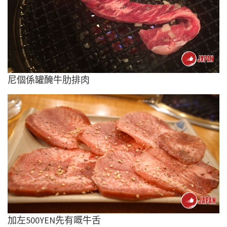
尼個係罐醃牛肋排肉
加左500YEN先有嘅牛舌