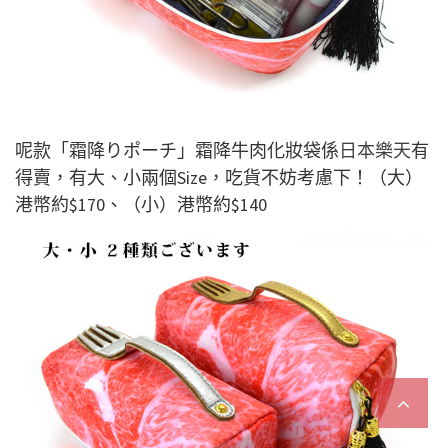
呢款「霜降りポーチ」霜降牛肉化妝袋係
日本樂天
有
得賣，有大、小兩個Size，吃貨不妨考慮下！（大）
港幣約$170、（小）港幣約$140