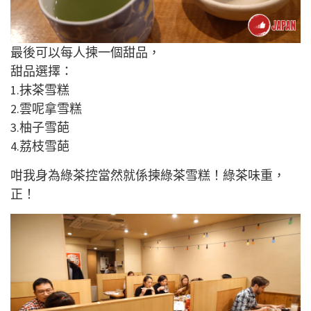
最後可以每人揀一個甜品，
甜品選擇：
1.抹茶雪糕
2.雲呢拿雪糕
3.柚子雪葩
4.荔枝雪葩
咁我身為綠茶控當然就係揀綠茶雪糕！綠茶味重，
正！