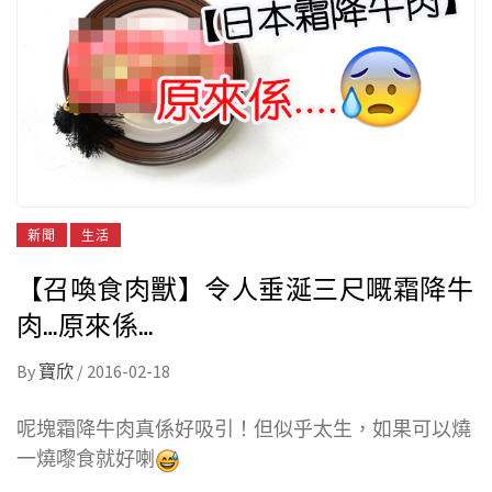
新聞
生活
【召喚食肉獸】令人垂涎三尺嘅霜降牛
肉…原來係…
By
寶欣
/
2016-02-18
呢塊霜降牛肉真係好吸引！但似乎太生，如果可以燒
一燒嚟食就好喇