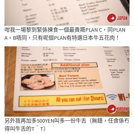
咁我一場黎到緊係揀食一個最貴嘅PLAN C，同PLAN
A，B唔同，只有呢個PLAN有特選日本牛五花肉！
另外我再加多500YEN叫多一份牛舌（無錯，任食係冇
得叫牛舌的T＾T）