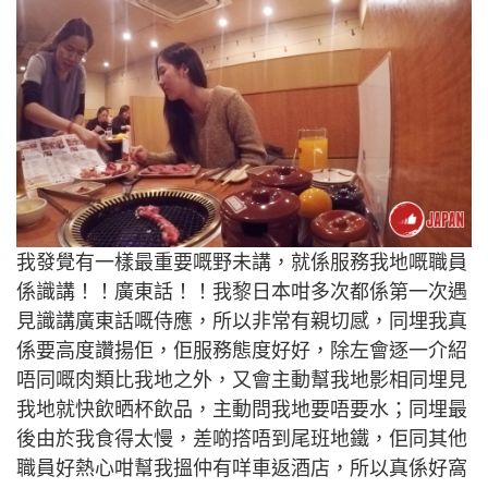
我發覺有一樣最重要嘅野未講，就係服務我地嘅職員
係識講！！廣東話！！我黎日本咁多次都係第一次遇
見識講廣東話嘅侍應，所以非常有親切感，同埋我真
係要高度讚揚佢，佢服務態度好好，除左會逐一介紹
唔同嘅肉類比我地之外，又會主動幫我地影相同埋見
我地就快飲晒杯飲品，主動問我地要唔要水；同埋最
後由於我食得太慢，差啲撘唔到尾班地鐵，佢同其他
職員好熱心咁幫我搵仲有咩車返酒店，所以真係好窩