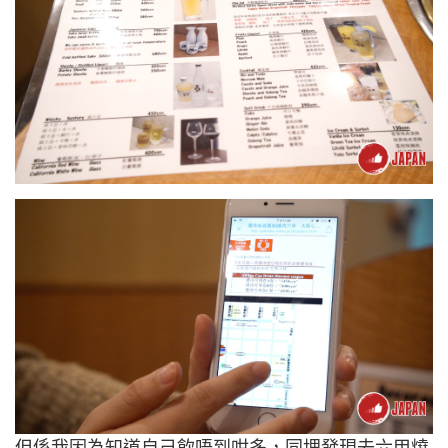
但係我因為知道自己飲唔到咁多，同埋發現去六甲燒