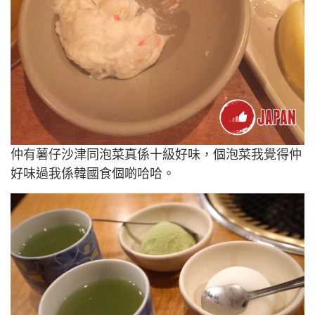
仲有薯仔沙津同泡菜真係十級好味，個泡菜我覺得仲
好味過我係韓國食個啲哈哈。