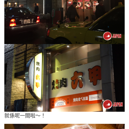
就係呢一間啦～！