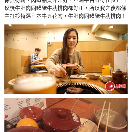
係無得輸，肉嘅品質非常好，不過牛舌冇得任食T＾T
然後牛肚肉同罐醃牛肋排肉都好正，所以我之後都係
主打拎特選日本牛五花肉，牛肚肉同罐醃牛肋排肉！