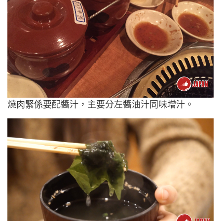
燒肉緊係要配醬汁，主要分左醬油汁同味增汁。