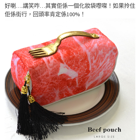
好喇….講笑咋…其實佢係一個化妝袋嚟㗎！如果拎住
佢係街行，回頭率肯定係100%！