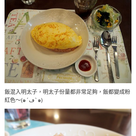
飯混入明太子，明太子份量都非常足夠，飯都變成粉
紅色～(๑´ڡ`๑)