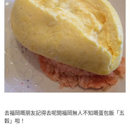
去福岡嘅朋友記得去呢間福岡無人不知嘅蛋包飯「五
穀」啦！