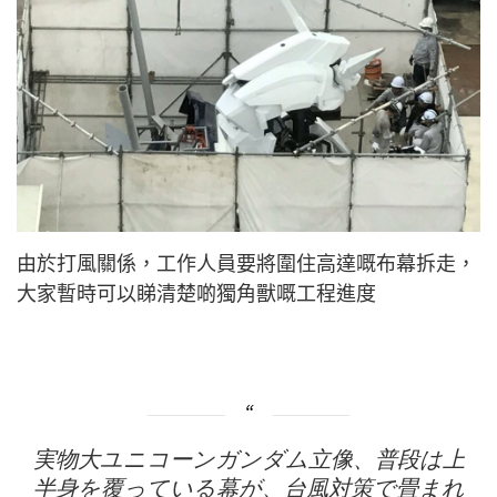
由於打風關係，工作人員要將圍住高達嘅布幕拆走，
大家暫時可以睇清楚啲獨角獸嘅工程進度
実物大ユニコーンガンダム立像、普段は上
半身を覆っている幕が、台風対策で畳まれ