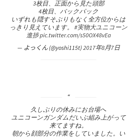
3枚目、正面から見た頭部
4枚目、バックパック
いずれも隠すそぶりもなく全方位からは
っきり見えています。
#実物大ユニコーン
進捗
pic.twitter.com/s50OX48vEa
— よっくん (@yoshi115t)
2017年8月7日
久しぶりの休みにお台場へ
ユニコーンガンダムだいぶ組み上がって
来てますね。
朝から顔部分の作業をしていました。い