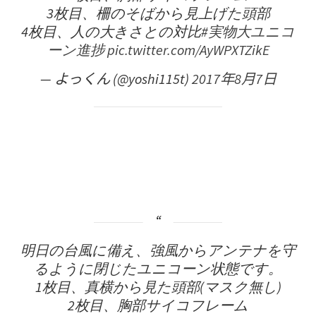
3枚目、柵のそばから見上げた頭部
4枚目、人の大きさとの対比
#実物大ユニコ
ーン進捗
pic.twitter.com/AyWPXTZikE
— よっくん (@yoshi115t)
2017年8月7日
明日の台風に備え、強風からアンテナを守
るように閉じたユニコーン状態です。
1枚目、真横から見た頭部(マスク無し)
2枚目、胸部サイコフレーム