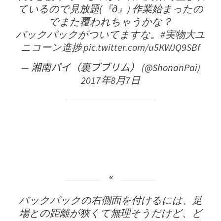
ているので見放題(『д』) 作業始まったの
でまた覆われちゃうかな？
バックパックがついてますな。
#実物大ユ
ニコーン進捗
pic.twitter.com/u5KWJQ9SBf
— 湘南パイ（裏ブブリム） (@ShonanPai)
2017年8月7日
バックパックの右側面を付けるには、足
場との距離が狭くて無理そうだけど、ど