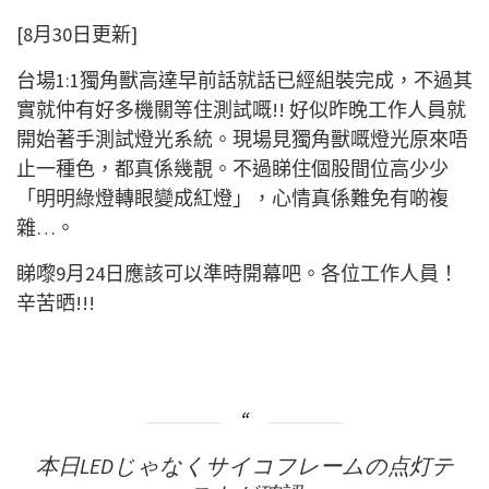
[8月30日更新]
台場1:1獨角獸高達早前話就話已經組裝完成，不過其
實就仲有好多機關等住測試嘅!! 好似昨晚工作人員就
開始著手測試燈光系統。現場見獨角獸嘅燈光原來唔
止一種色，都真係幾靚。不過睇住個股間位高少少
「明明綠燈轉眼變成紅燈」，心情真係難免有啲複
雜…。
睇嚟9月24日應該可以準時開幕吧。各位工作人員！
辛苦晒!!!
本日LEDじゃなくサイコフレームの点灯テ