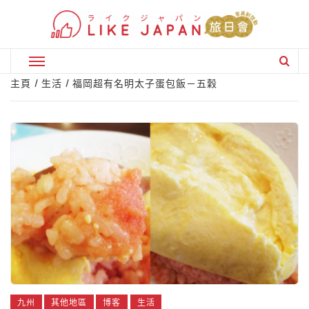
Skip
to
content
Primary
Menu
主頁
生活
福岡超有名明太子蛋包飯－五穀
九州
其他地區
博客
生活