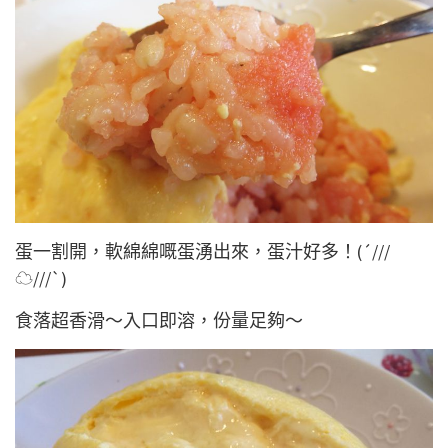
蛋一割開，軟綿綿嘅蛋湧出來，蛋汁好多！(´///
☁///`)
食落超香滑～入口即溶，份量足夠～