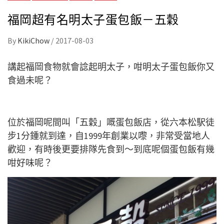
福岡超有名明太子蛋包飯－五穀
By
KikiChow
/
2017-08-03
講起福岡食物就會諗起明太子，咁明太子蛋包飯你又
食過未呢？
位於福岡呢間叫「五穀」嘅蛋包飯店，從六本松駅徒
步1分鍾就到達，自1999年創業以嚟，非常受當地人
歡迎，有時後更要排隊先食到～到底呢個蛋包飯有幾
咁好味呢？