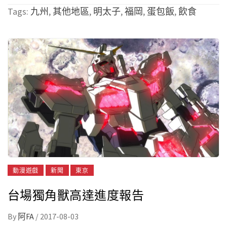
Tags:
九州
,
其他地區
,
明太子
,
福岡
,
蛋包飯
,
飲食
動漫遊戲
新聞
東京
台場獨角獸高達進度報告
By
阿FA
/
2017-08-03