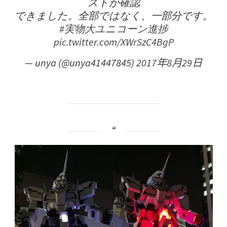
ストが確認
できました。全部ではなく、一部分です。
#実物大ユニコーン進捗
pic.twitter.com/XWrSzC4BgP
— unya (@unya41447845)
2017年8月29日