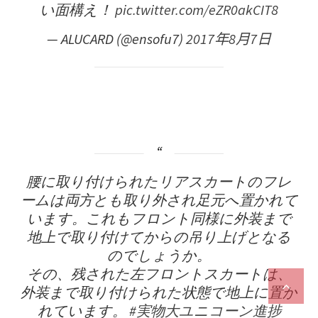
い面構え！
pic.twitter.com/eZR0akCIT8
— ALUCARD (@ensofu7)
2017年8月7日
腰に取り付けられたリアスカートのフレ
ームは両方とも取り外され足元へ置かれて
います。これもフロント同様に外装まで
地上で取り付けてからの吊り上げとなる
のでしょうか。
その、残された左フロントスカートは、
外装まで取り付けられた状態で地上に置か
れています。
#実物大ユニコーン進捗