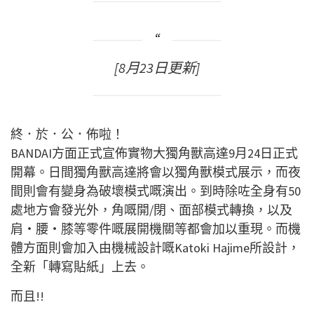
[8月23日更新]
終．於．公．佈啦！
BANDAI方面正式宣佈實物大獨角獸高達9月24日正式
開幕。日間獨角獸高達將會以獨角獸模式展示，而夜
間則會有變身為破壞模式嘅演出。到時除咗全身有50
處地方會發光外，角嘅開/閉、面部模式轉換，以及
肩・腰・膝等零件嘅展開機關等都會加以重現。而機
體方面則會加入由機械設計嘅Katoki Hajime所設計，
全新「轉寫貼紙」上去。
而且!!