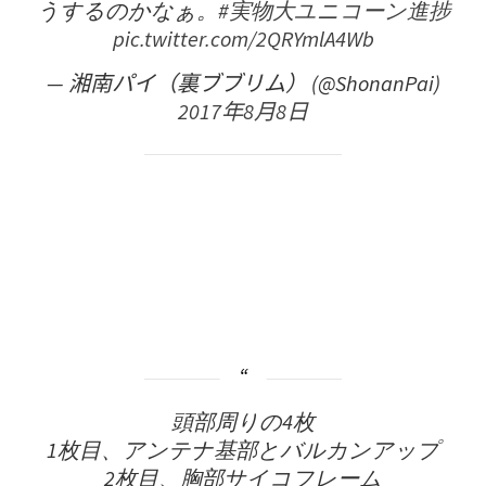
うするのかなぁ。
#実物大ユニコーン進捗
pic.twitter.com/2QRYmlA4Wb
— 湘南パイ（裏ブブリム） (@ShonanPai)
2017年8月8日
頭部周りの4枚
1枚目、アンテナ基部とバルカンアップ
2枚目、胸部サイコフレーム