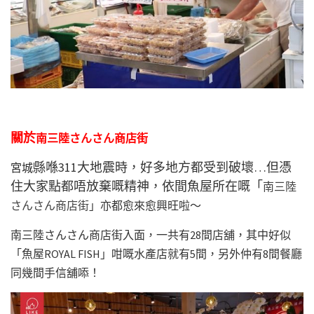
關於
南三陸さんさん商店街
縣喺311大地震時，好多地方都受到破壞…但憑
宮城
住大家點都唔放棄嘅精神，依間魚屋所在嘅「
南三陸
さんさん商店街
」亦都愈來愈興旺啦～
南三陸さんさん商店街入面，一共有28間店舖，其中好似
「魚屋ROYAL FISH」咁嘅水產店就有5間，另外仲有8間餐廳
同幾間手信舖㖭！