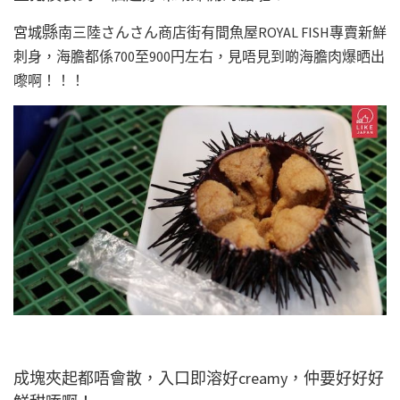
縣
宮城
南三陸さんさん商店街有間魚屋ROYAL FISH專賣新鮮
刺身，海膽都係700至900円左右，見唔見到啲海膽肉爆晒出
嚟啊！！！
成塊夾起都唔會散，入口即溶好creamy，仲要好好好