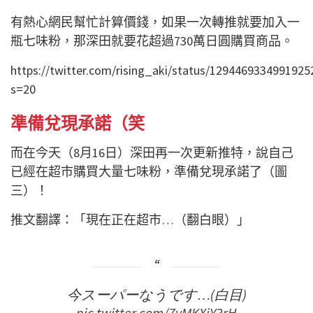
有熱心網民幫忙計算價錢，如果一次轉推就要加入一
瓶七味粉，那深田就要花超過730萬日圓購買商品。
https://twitter.com/rising_aki/status/1294469334991925
s=20
準備兌現承諾（笑
而在今天（8月16日）深田再一次更新推特，說自己
已經在超市購買大量七味粉，準備兌現承諾了（圖
三）！
推文翻譯：「現在正在超市…（翻白眼）」
今スーパーなうです…(白目)
pic.twitter.com/7yMKXjY3rH