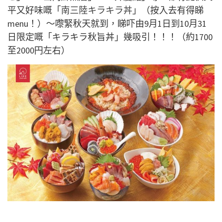
平又好味嘅「
南三陸キラキラ丼
」（按入去有得睇
menu！）～嚟緊秋天就到，睇吓由9月1日到10月31
日限定嘅「キラキラ秋旨丼」幾吸引！！！（約1700
至2000円左右）