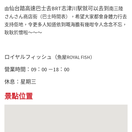
仙台踏高速巴士去BRT志津川駅就可以去到
由
南三陸
さんさん商店街（
巴士時間表
），希望大家都會身體力行去
支持佢地，令更多人知道依到嘅海膽有幾咁令人念念不忘，
耿耿於懷啦～～～
ロイヤルフィッシュ（
魚屋ROYAL FISH）
營業時間：09：00 －18：00
休息：星期三
景點位置