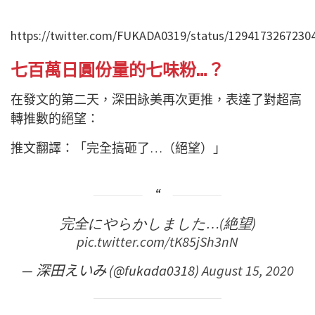
https://twitter.com/FUKADA0319/status/1294173267230
七百萬日圓份量的七味粉…？
在發文的第二天，深田詠美再次更推，表達了對超高
轉推數的絕望：
推文翻譯：「完全搞砸了…（絕望）」
完全にやらかしました…(絶望)
pic.twitter.com/tK85jSh3nN
— 深田えいみ (@fukada0318)
August 15, 2020