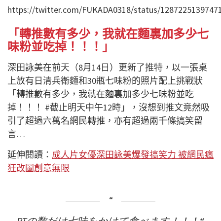
https://twitter.com/FUKADA0318/status/1287225139747
「轉推數有多少，我就在麵裏加多少七
味粉並吃掉！！！」
深田詠美在前天（8月14日）更新了推特，以一張桌
上放有日清兵衛麵和30瓶七味粉的照片配上挑戰狀
「轉推數有多少，我就在麵裏加多少七味粉並吃
掉！！！ #截止明天中午12時」，沒想到推文竟然吸
引了超過六萬名網民轉推，亦有超過兩千條搞笑留
言…
延伸閱讀：
成人片女優深田詠美爆發搞笑力 被網民瘋
狂改圖創意無限