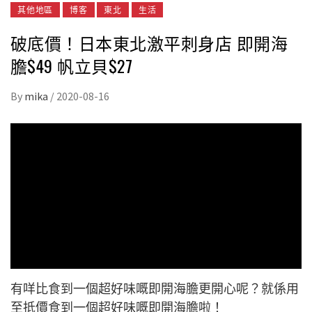
其他地區
博客
東北
生活
破底價！日本東北激平刺身店 即開海
膽$49 帆立貝$27
By
mika
/
2020-08-16
有咩比食到一個超好味嘅即開海膽更開心呢？就係用
至抵價食到一個超好味嘅即開海膽啦！