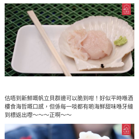
估唔到新鮮嘅帆立貝群邊可以脆到咁！好似平時喺酒
樓食海哲嘅口感，但係每一啖都有啲海鮮甜味喺牙縫
到標返出嚟～～～正啊～～