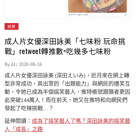
娛樂
成人片女優深田詠美「七味粉 玩命挑
戰」retweet轉推數=吃幾多七味粉
By
JJ
/
2020-08-16
成人片女優深田詠美 (深田えいみ)，近月來在網上轉
型非常成功，其出眾的「出題能力」與網民的爆笑互
動，令她已成為半個搞笑藝人，推特帳號跟隨者更因
此突破144萬人！而在前天，她又在推特和向網民們
發起了吃辣挑戰…？
延伸閱讀：
成為了搞笑藝人了嗎？深田詠美的搞笑藝
人「成長」之路