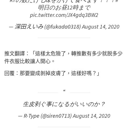
RTの数だけ七味をかけて食べます！！！
#
明日のお昼12時まで
pic.twitter.com/JX4gdq3BW2
— 深田えいみ (@fukada0318)
August 14, 2020
推文翻譯：「這樣太危險了，轉推數有多少就脱多少
件衣服比較讓人開心。
回覆：那要變成剝掉皮膚了，這樣好嗎？」
生皮剥ぐ事になるがいいのか？
— R-Type (@siren0713)
August 14, 2020