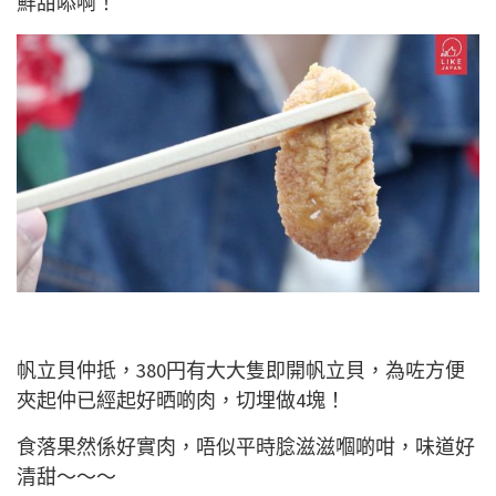
鮮甜㖭啊！
帆立貝仲抵，380円有大大隻即開帆立貝，為咗方便
夾起仲已經起好晒啲肉，切埋做4塊！
食落果然係好實肉，唔似平時腍滋滋嗰啲咁，味道好
清甜～～～