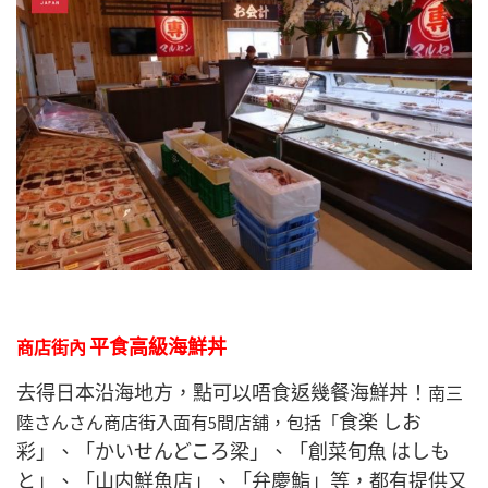
平食高級海鮮丼
商店街內
去得日本沿海地方，點可以唔食返幾餐海鮮丼！
南三
食楽 しお
陸さんさん商店街入面有5間店舖，包括「
彩」、「かいせんどころ梁」、「創菜旬魚 はしも
と」、「山内鮮魚店」、「弁慶鮨」等，都有提供又