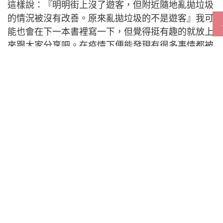
這樣說：『明明街上沒了遊客，但附近隨地亂拋垃圾
的情況被沒有改善。原來亂拋垃圾的不是遊客』我可
能也會在下一本書裡寫一下，但覺得挺有趣的就放上
來跟大家分享吧。在疫情下便能發現有很多事情都被
錯認為是『遊客的錯』。」
推文翻譯：「大部份東京人總會把自己不滿意的事情
怪責到地方出生的人身上，而京都人則多半習慣會怪
責遊客，而我（大阪人）則多會把它看成大阪的
錯。」
東京人は気に入らないことはだいたい地
方出身者のせいにして生きてきたし、京都
人は気に入らないことをだいたい観光客
のせいにして生きてきたし、僕はだいた