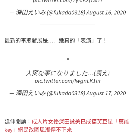
— 深田えいみ (@fukada0318)
August 16, 2020
最新的事態發展是……她真的「表演」了！
大変な事になりました…(震え)
pic.twitter.com/IwgnLK1Iif
— 深田えいみ (@fukada0318)
August 17, 2020
延伸閱讀：
成人片女優深田詠美已成搞笑巨星「萬能
key」網民改圖風潮停不下來