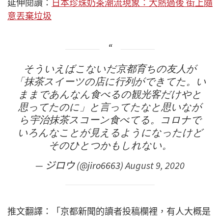
延伸閱讀：
日本珍珠奶茶潮流現象：大熱過後 街上隨
意丟棄垃圾
そういえばこないだ京都育ちの友人が
「抹茶スイーツの店に行列ができてた。い
ままであんなん食べるの観光客だけやと
思ってたのに」と言ってたなと思いなが
ら宇治抹茶スコーン食べてる。コロナで
いろんなことが見えるようになったけど
そのひとつかもしれない。
— ジロウ (@jiro6663)
August 9, 2020
推文翻譯：「京都新聞的讀者投稿欄裡，有人大概是