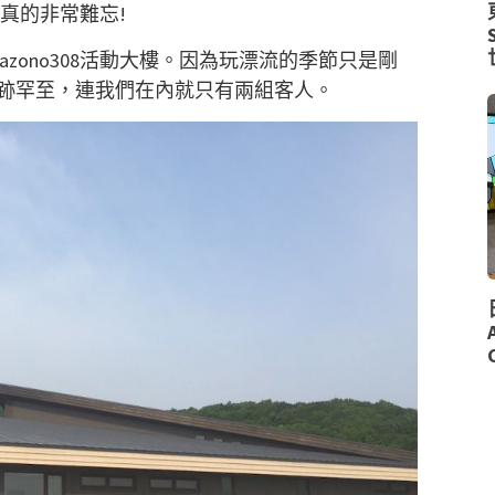
真的非常難忘!
zono308活動大樓。因為玩漂流的季節只是剛
跡罕至，連我們在內就只有兩組客人。