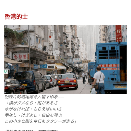
香港的士
記錄片的結尾總令人留下印象——
「横がダメなら、縦があるさ
水がなければ、もらえばいいさ
手放し、けぎよし、自由を尊ぶ
この小さな街を今日もタクシーが走る」