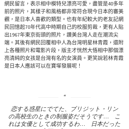
網民留言，表示相中模特兒漂亮可愛，盡管是40多年
前的照片，其樣子和風格都非常符合現今日本的審美
觀，是日本人喜歡的類型。也有年紀較大的老友記網
民回憶起70年代高中時期自己的校服剪裁，更有人貼
出1967年東京街頭的照片，讚美台灣人走在潮流尖
端。其後有網民回覆相中人為台灣明星林青霞，還附
上各種照片和電影片段，版主才恍然大悟相中那個漂
亮清純的女孩是台灣有名的女演員。更笑說若林青霞
是日本人應該可以在寶塚發展呢！
恋する惑星にでてた、ブリジット・リン
の高校生のときの制服姿だそうです… こ
れは女優として成功するわ… 日本だった