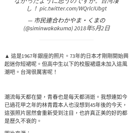
なかったように思うのですが。台湾凄
し！
pic.twitter.com/WQrlcIUbgt
— 市民連合わかやま・くまの
(@siminwakakuma)
2018年5月2日
▲ 這是1967年銀座的照片。73年的日本才剛剛開始興
起迷你短裙呢。但高中生以下的校服裙還未加入這風
潮吧。台灣很厲害呢！
潮流每天都在變，青春也是每天都消逝。我想連如今
已過花甲之年的林青霞本人也沒想到45年後的今天，
這張照片居然會重新受到注目，也許真正美的好的都
是歷久不衰的。