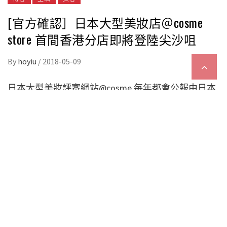
[官方確認］日本大型美妝店＠cosme
store 首間香港分店即將登陸尖沙咀
By
hoyiu
/
2018-05-09
日本大型美妝評審網站@cosme 每年都會公報由日本
消費者評選的護膚彩妝排行榜，分上半年度、下半年
度以及全年度三次，排行榜選出的產品都非常能代表
到日本當季的化妝潮流，是日本最具有權威性的護膚
彩妝排行榜之一。除了評審各類護膚彩妝產品外，從
2007年起@cosme 在新宿開設了第一間@cosme store
，至今日本國內共有21間分店，去年開始開展海外市
場，香港是繼台灣之後第二個進駐的海外地區。