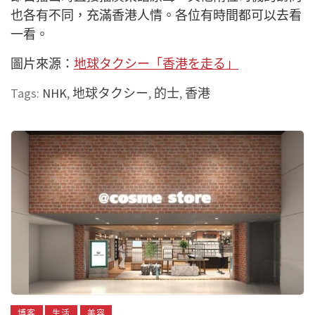
也各有不同，充滿香港人情。各位有時間都可以去看
一看。
圖片來源：
地球タクシー「香港を走る」
Tags:
NHK
,
地球タクシー
,
的士
,
香港
博客
生活
美容