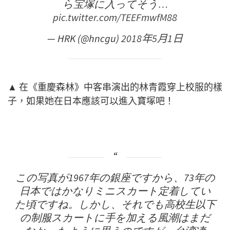
ら宝塚に入ってそう…
pic.twitter.com/TEEFmwfM88
— HRK (@hncgu)
2018年5月1日
▲ 在《重慶森林》中客串演出的林青霞穿上校服的樣
子，如果她在日本應該可以進入寶塚吧！
この写真が1967年の銀座ですから、73年の
日本ではかなりミニスカート定着してい
た頃ですね。しかし、それでも高校生以下
の制服スカートに手を加える風潮はまだ