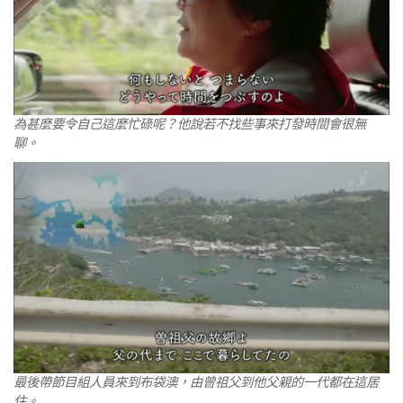
為甚麼要令自己這麼忙碌呢？他說若不找些事來打發時間會很無
聊。
最後帶節目組人員來到布袋澳，由曾祖父到他父親的一代都在這居
住。