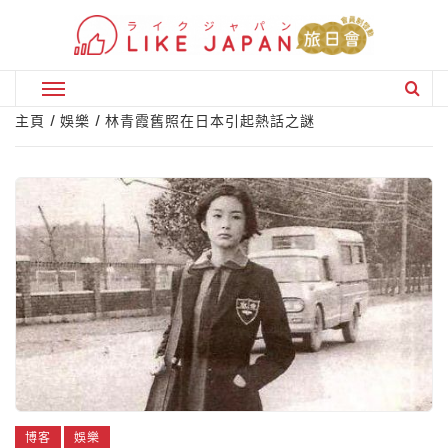
Skip
to
content
Primary
Menu
主頁
娛樂
林青霞舊照在日本引起熱話之謎
博客
娛樂