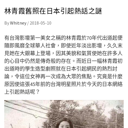
林青霞舊照在日本引起熱話之謎
By
Whitney
/
2018-05-10
有台灣影壇第一美女之稱的林青霞於70年代出道起便
隨即風靡全球華人社會，即使近年淡出影壇，久久末
見她在大銀幕上登場，因其美貌和氣質使她在許多人
的心目中仍然是傳奇般的存在。而近日一幅林青霞初
出道時的學生造型劇照就在日本引起網民的熱烈討
論，令這位女神再一次成為大眾的焦點。究竟是什麼
原因使這張45年前的台灣明星照片於今天的日本網絡
上引起熱話呢？