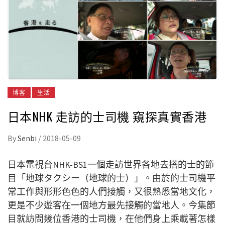
博客
生活
日本NHK 走訪的士司機 窺探真實香港
By
Senbi
/
2018-05-09
日本電視台NHK-BS1一個走訪世界各地去搭的士的節
目「地球タクシー（地球的士）」。由於的士司機平
常工作與形形色色的人們接觸，又很熟悉當地文化，
更是不少遊客在一個地方最先接觸的當地人。今集節
目就訪問幾位香港的士司機，在他們身上乘載著怎樣