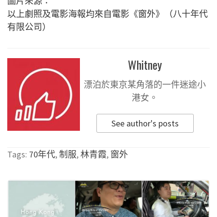
圖片來源：
以上劇照及電影海報均來自電影《窗外》（八十年代
有限公司）
Whitney
漂泊於東京某角落的一件迷途小
港女。
See author's posts
Tags:
70年代
,
制服
,
林青霞
,
窗外