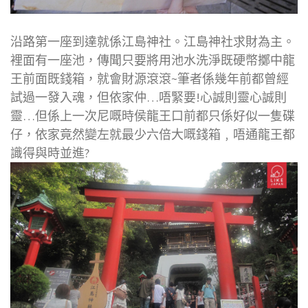
沿路第一座到達就係江島神社。江島神社求財為主。
裡面有一座池，傳聞只要將用池水洗淨既硬幣擲中龍
王前面既錢箱，就會財源滾滾~筆者係幾年前都曾經
試過一發入魂，但依家仲…唔緊要!心誠則靈心誠則
靈…但係上一次尼嘅時侯龍王口前都只係好似一隻碟
仔，依家竟然變左就最少六倍大嘅錢箱﹐唔通龍王都
識得與時並進?