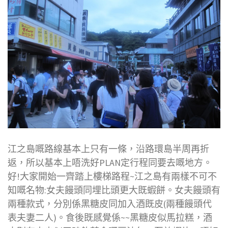
江之島嘅路線基本上只有一條，沿路環島半周再折
返，所以基本上唔洗好PLAN定行程同要去嘅地方。
好!大家開始一齊踏上樓梯路程~江之島有兩樣不可不
知嘅名物:女夫饅頭同埋比頭更大既蝦餅。女夫饅頭有
兩種款式，分別係黑糖皮同加入酒既皮(兩種饅頭代
表夫妻二人)。食後既感覺係~~黑糖皮似馬拉糕，酒