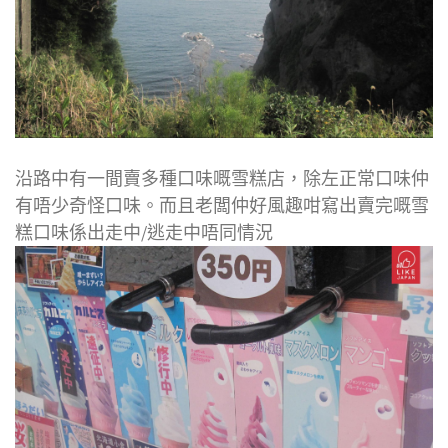
沿路中有一間賣多種口味嘅雪糕店，除左正常口味仲
有唔少奇怪口味。而且老闆仲好風趣咁寫出賣完嘅雪
糕口味係出走中/逃走中唔同情況