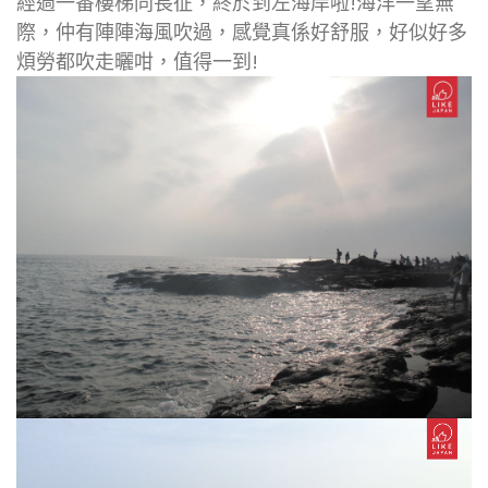
經過一番樓梯同長征，終於到左海岸啦!海洋一望無
際，仲有陣陣海風吹過，感覺真係好舒服，好似好多
煩勞都吹走曬咁，值得一到!