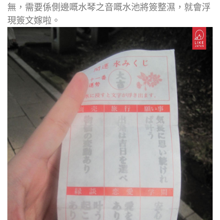
無，需要係側邊嘅水琴之音嘅水池將簽整濕，就會浮
現簽文嫁啦。