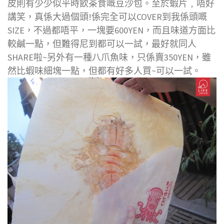
皮則有少少似平時飲茶食嘅豆沙包。至於蝦片﹐唔好
講笑，真係大過個頭!係完全可以COVER到我係頭嘅
SIZE，不過都唔平，一塊要600YEN，而且味道方面比
較鹹一點，但難得尼到都可以一試，最好就同人
SHARE啦~另外有一種八爪魚味，只係賣350YEN，雖
然比蝦味細塊一點，但都有好多人買~可以一試。