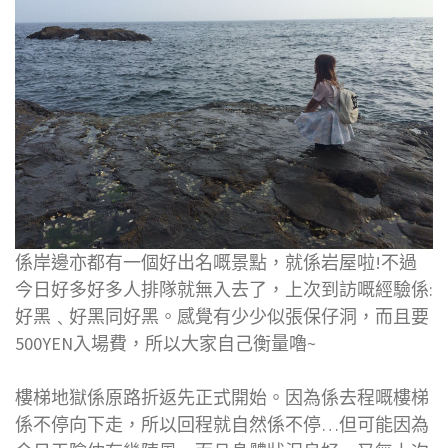
係岸邊亦都有一個好出名嘅景點，就係岩屋啦!不過
今日好多好多人排隊就無入去了，上次到訪嘅經驗係:
好黑﹑好黑同好黑。感覺有少少似張保仔洞，而且要
500YEN入場費，所以大家自己衡量嚕~
樓梯地獄係原路折返先正式開始。因為係去程嘅樓梯
係不停向下走，所以回程就自然係不停…但可能因為