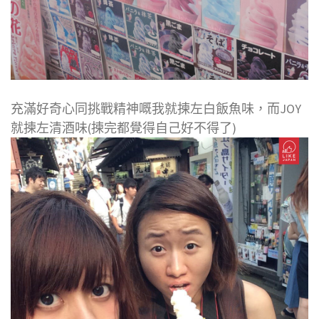
充滿好奇心同挑戰精神嘅我就揀左白飯魚味，而JOY
就揀左清酒味(揀完都覺得自己好不得了)