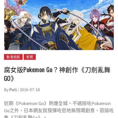
動漫遊戲
新聞
腐女版Pokemon Go？神創作《刀劍亂舞
GO》
By
Poli
/
2016-07-18
近期《Pokemon Go》熱爆全城。不過除咗Pokemon
Go之外，日本網友就發揮咗佢地無限嘅創意，惡搞咗
隻《刀劍亂舞Go》。