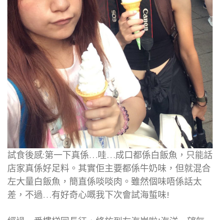
試食後感:第一下真係…哇…成口都係白飯魚，只能話
店家真係好足料。其實佢主要都係牛奶味，但就混合
左大量白飯魚，簡直係啖啖肉。雖然個味唔係話太
差，不過…有好奇心嘅我下次會試海蜇味!