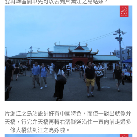
要再轉區間車先可以去到片瀨江之島站嫁。
片瀨江之島站設計好有中國特色，而佢一對出就係弁
天橋，行完弁天橋再轉右落隧道沿住一直向前走過多
一條大橋就到江之島嫁啦。