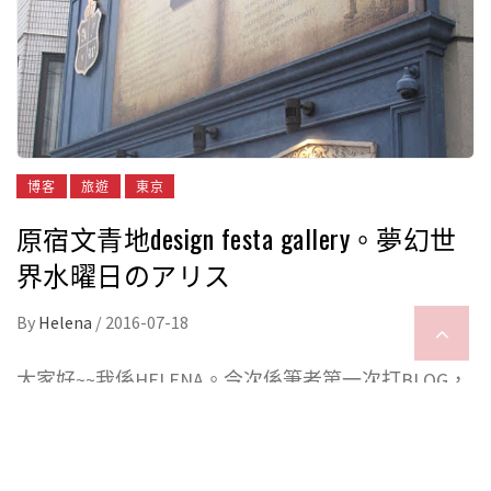
博客
旅遊
東京
原宿文青地design festa gallery。夢幻世
界水曜日のアリス
By
Helena
/
2016-07-18
大家好~~我係HELENA。今次係筆者第一次打BLOG，
有少少緊張~係開始之前等我戴定頭盔先，如果有咩
寫得唔好請多多包涵，資料不足歡迎留言補充。