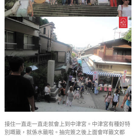
接住一直走一直走就會上到中津宮。中津宮有種好特
別嘅籤，就係水籤啦。抽完簽之後上面會咩籤文都