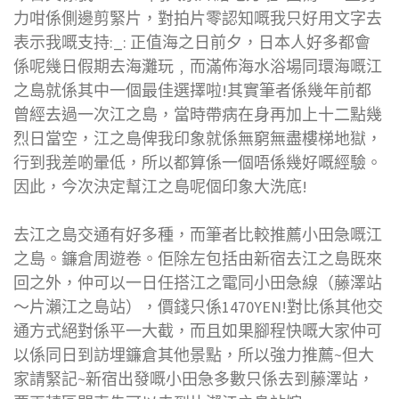
力咁係側邊剪緊片，對拍片零認知嘅我只好用文字去
表示我嘅支持:_: 正值海之日前夕，日本人好多都會
係呢幾日假期去海灘玩﹐而滿佈海水浴場同環海嘅江
之島就係其中一個最佳選擇啦!其實筆者係幾年前都
曾經去過一次江之島，當時帶病在身再加上十二點幾
烈日當空，江之島俾我印象就係無窮無盡樓梯地獄，
行到我差啲暈低，所以都算係一個唔係幾好嘅經驗。
因此，今次決定幫江之島呢個印象大洗底!
去江之島交通有好多種，而筆者比較推薦小田急嘅江
之島。鐮倉周遊卷。佢除左包括由新宿去江之島既來
回之外，仲可以一日任搭江之電同小田急線（藤澤站
～片瀨江之島站），價錢只係1470YEN!對比係其他交
通方式絕對係平一大截，而且如果腳程快嘅大家仲可
以係同日到訪埋鐮倉其他景點，所以強力推薦~但大
家請緊記~新宿出發嘅小田急多數只係去到藤澤站，