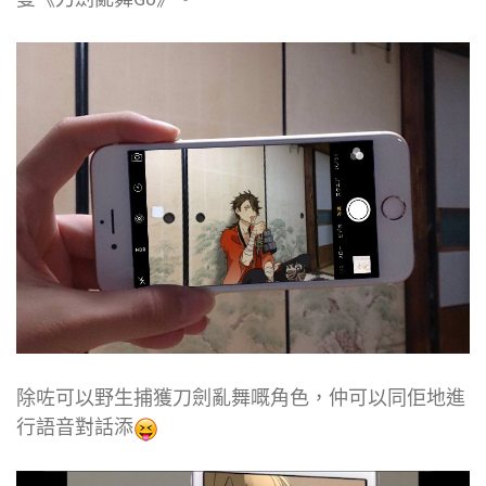
除咗可以野生捕獲刀劍亂舞嘅角色，仲可以同佢地進
行語音對話添