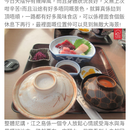
今日天陰仲有幾陣風，而且身體狀況良好，又無上次
咁辛苦!而且沿途有好多唔同嘅景色，就算真係攰到
頂唔順，一路都有好多風味食店，可以係裡面食個飯
休息下再行，最裡面嘅位置仲可以見到無敵大海景!
整體尼講，江之島係一個令人放鬆心情感受海水與海