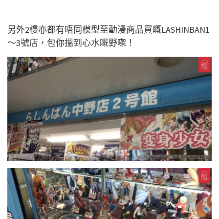
另外2樓亦都有唔同模型至動漫商品買嘅LASHINBAN1
～3號店，包你搵到心水嘅野㗎！