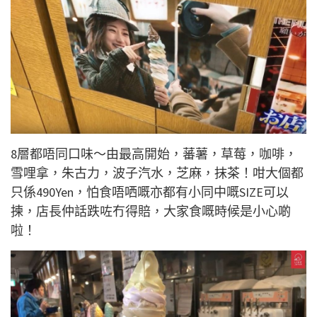
8層都唔同口味～由最高開始，蕃薯，草莓，咖啡，
雪哩拿，朱古力，波子汽水，芝麻，抹茶！咁大個都
只係490Yen，怕食唔哂嘅亦都有小同中嘅SIZE可以
揀，店長仲話跌咗冇得賠，大家食嘅時候是小心啲
啦！