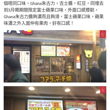
個唔同口味，Ghana朱古力，吉士醬，紅豆，同埋去
到3月嘅期間限定富士蘋果口味，外面口感煙韌，
Ghana朱古力醬夠濃而且夠滑，富士蘋果口味，蘋果
味濃之外入面仲有果肉，好有口感！