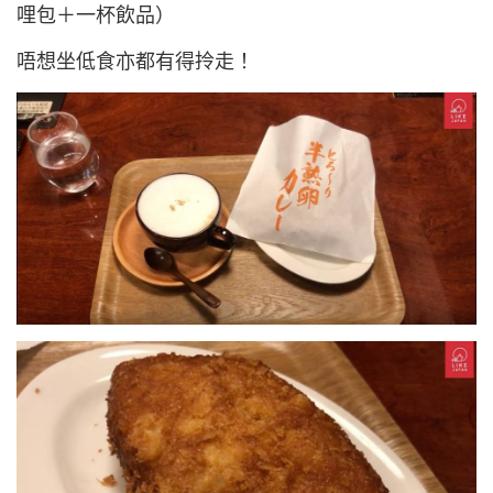
哩包＋一杯飲品）
唔想坐低食亦都有得拎走！