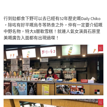
行到攰都食下野可以去已經有52年歷史嘅Daily Chiko
，除咗有好平嘅烏冬等熱食之外，仲有一定要介紹嘅
中野名物，特大8層軟雪糕！就連人氣女演員石原里
美嘅廣告入面都有出現過㗎！