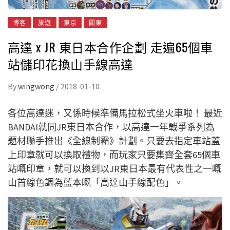
博客
旅遊
東京
關東
高達 x JR 東日本合作企劃 走遍65個車
站儲印花換山手線高達
By
wingwong
/
2018-01-10
各位高達迷，又係時候準備馬拉松式坐火車啦！ 最近
BANDAI就同JR東日本合作，以高達一年戰爭系列為
題材聯手推出《全線制霸》計劃。只要去指定車站蓋
上印章就可以換取禮物，而玩家只要集齊全套65個車
站嘅印章，就可以換到以JR東日本最有代表性之一嘅
山首線色調為藍本嘅「高達山手線配色」。