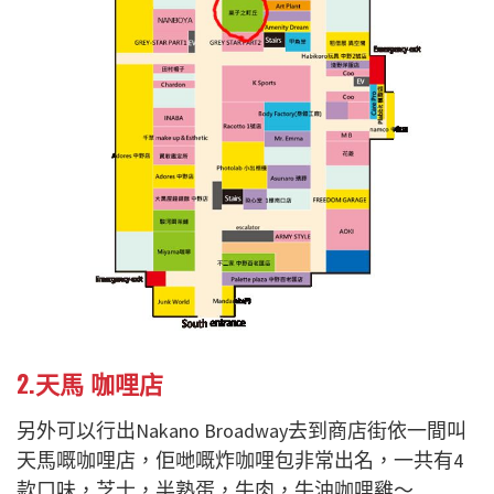
2.天馬 咖哩店
另外可以行出Nakano Broadway去到商店街依一間叫
天馬嘅咖哩店，佢哋嘅炸咖哩包非常出名，一共有4
款口味，芝士，半熟蛋，牛肉，牛油咖哩雞～