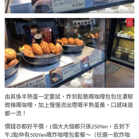
由其係半熟蛋一定要試，炸到鬆脆嘅咖哩包包住濃郁
微辣嘅咖哩，加上慢慢流出嚟嘅半熟蛋黃，口感味道
都一流！
價錢亦都好平價，1個大大個都只係250Yen，去到下
午2點仲有500Yen嘅炸咖哩包套餐～（任選一款炸咖