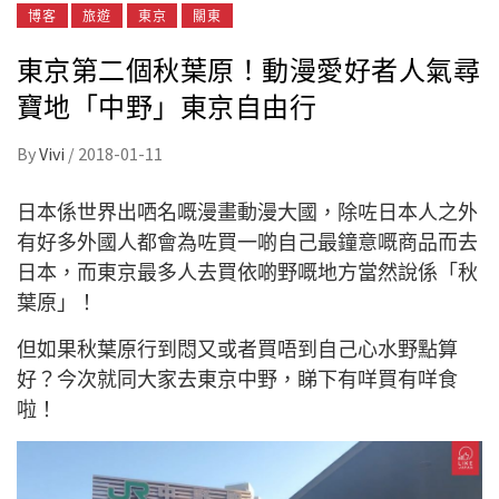
博客
旅遊
東京
關東
東京第二個秋葉原！動漫愛好者人氣尋
寶地「中野」東京自由行
By
Vivi
/
2018-01-11
日本係世界出哂名嘅漫畫動漫大國，除咗日本人之外
有好多外國人都會為咗買一啲自己最鐘意嘅商品而去
日本，而東京最多人去買依啲野嘅地方當然說係「秋
葉原」！
但如果秋葉原行到悶又或者買唔到自己心水野點算
好？今次就同大家去東京中野，睇下有咩買有咩食
啦！