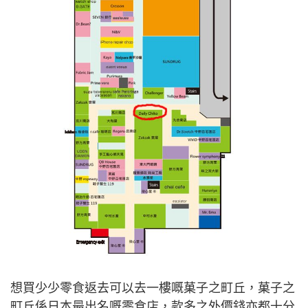
想買少少零食返去可以去一樓嘅菓子之町丘，菓子之
町丘係日本最出名嘅零食店，款多之外價錢亦都十分