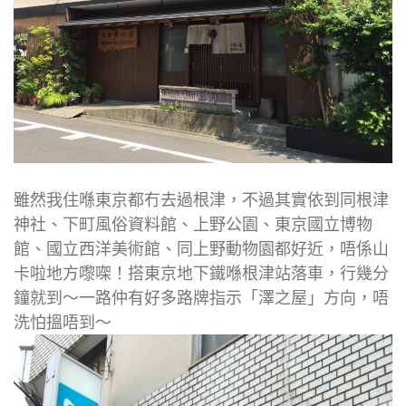
雖然我住喺東京都冇去過根津，不過其實依到同根津
神社、下町風俗資料館、上野公園、東京國立博物
館、國立西洋美術館、同上野動物園都好近，唔係山
卡啦地方嚟㗎！搭東京地下鐵喺根津站落車，行幾分
鐘就到～一路仲有好多路牌指示「澤之屋」方向，唔
洗怕搵唔到～