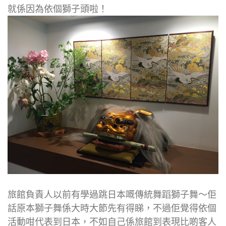
就係因為依個獅子頭啦！
旅館負責人以前有學過跳日本嘅傳統舞蹈獅子舞～佢
話原本獅子舞係大時大節先有得睇，不過佢覺得依個
活動咁代表到日本，不如自己係旅館到表現比啲客人