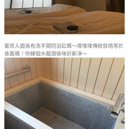
套房入面係有洗手間同浴缸嘅～嗱嗱嗱傳統就唔等於
係舊嘅！你睇個水龍頭係咪好新淨～