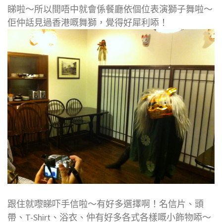
睇啦～所以間唔中就會係餐廳依個位表演獅子舞啦～
佢仲話見過香港嘅舞獅，覺得好犀利㖭！
跟住就嚟睇吓手信啦～有好多選擇啊！名信片、頭
帶、T-Shirt、浴衣、仲有好多各式各樣嘅小飾物㖭～