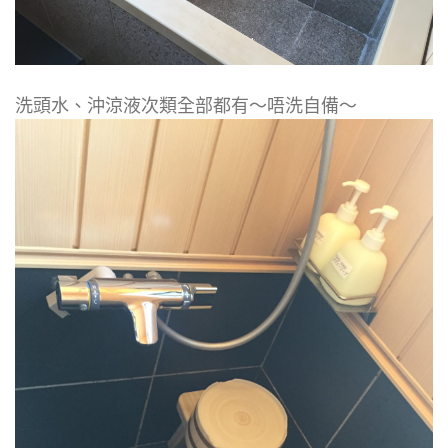
洗頭水、沖涼液次類全部都有～唔洗自備～