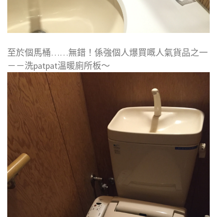
至於個馬桶……無錯！係強個人爆買嘅人氣貨品之一
－－洗patpat溫暖廁所板～