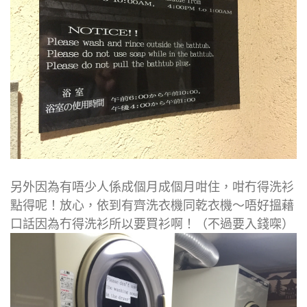
另外因為有唔少人係成個月成個月咁住，咁冇得洗衫
點得呢！放心，依到有齊洗衣機同乾衣機～唔好搵藉
口話因為冇得洗衫所以要買衫啊！（不過要入錢㗎）