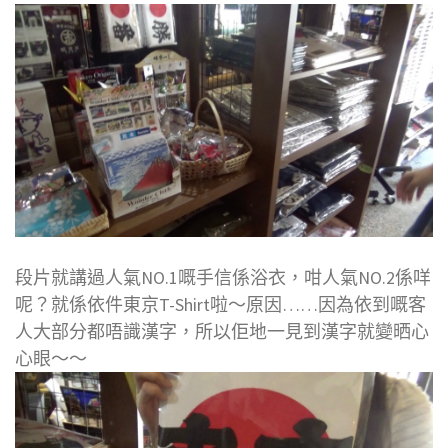
段片就講過人氣NO.1嘅手信係浴衣，咁人氣NO.2係咩
呢？就係依件東京T-Shirt啦～原因……因為依到嘅客
人大部分都唔識漢字，所以佢地一見到漢字就變晒心
心眼～～