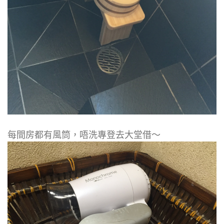
每間房都有風筒，唔洗專登去大堂借～