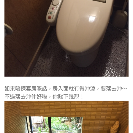
如果唔揀套房嘅話，房入面就冇得沖涼，要落去沖～
不過落去沖仲好啦，你睇下幾靚！