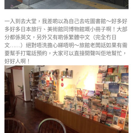
一入到去大堂，我差啲以為自己去咗圖書館～好多好
多好多日本旅行、美術館同博物館嘅小冊子啊！大部
分都係英文，另外又有啲係繁體中文（完全冇日
文……）絕對唔洗擔心睇唔明～旅館老闆話如果有需
要幫手打電話預約，大家可以直接開聲叫佢地幫忙，
好好人啊！