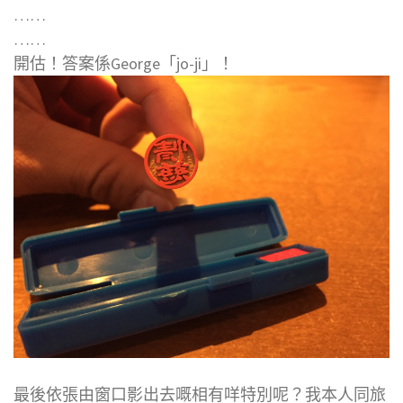
……
……
開估！答案係George「jo-ji」！
最後依張由窗口影出去嘅相有咩特別呢？我本人同旅