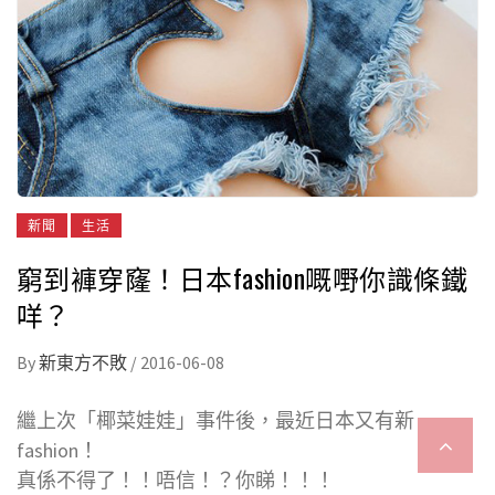
新聞
生活
窮到褲穿窿！日本fashion嘅嘢你識條鐵
咩？
By
新東方不敗
/
2016-06-08
繼上次「椰菜娃娃」事件後，最近日本又有新
fashion！
真係不得了！！唔信！？你睇！！！