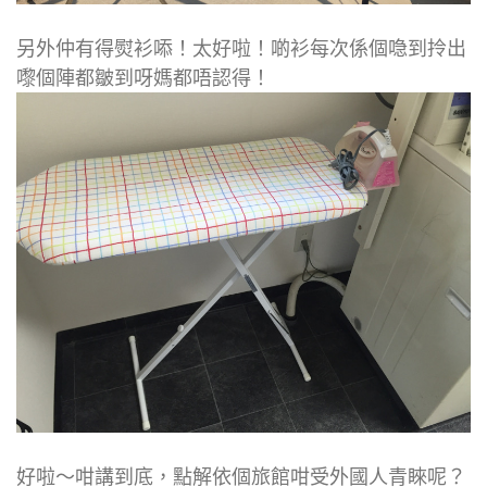
另外仲有得熨衫㖭！太好啦！啲衫每次係個喼到拎出
嚟個陣都皺到呀媽都唔認得！
好啦～咁講到底，點解依個旅館咁受外國人青睞呢？