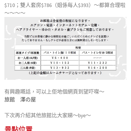
$710；雙人套房$786（姐係每人$393）～都算合理啦
～～～～
有興趣嘅話，可以上佢地個網頁到望吓㗎～
旅館 澤の屋
下次再介紹其他旅館比大家睇～bye～
景點位置