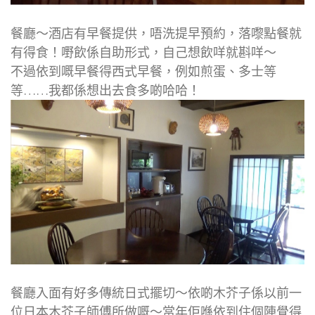
餐廳～酒店有早餐提供，唔洗提早預約，落嚟點餐就
有得食！嘢飲係自助形式，自己想飲咩就斟咩～
不過依到嘅早餐得西式早餐，例如煎蛋、多士等
等……我都係想出去食多啲哈哈！
餐廳入面有好多傳統日式擺切～依啲木芥子係以前一
位日本木芥子師傅所做嘅～當年佢喺依到住個陣覺得