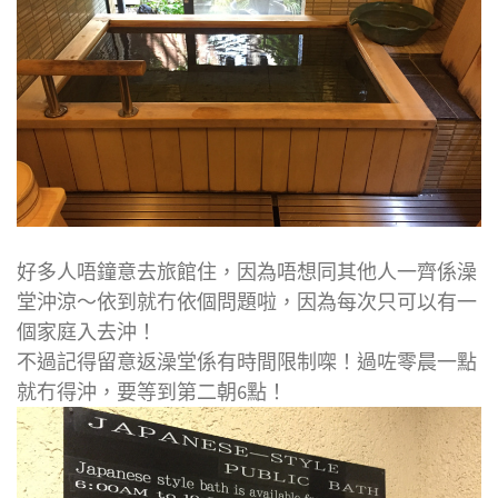
好多人唔鐘意去旅館住，因為唔想同其他人一齊係澡
堂沖涼～依到就冇依個問題啦，因為每次只可以有一
個家庭入去沖！
不過記得留意返澡堂係有時間限制㗎！過咗零晨一點
就冇得沖，要等到第二朝6點！