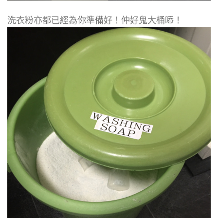
洗衣粉亦都已經為你準備好！仲好鬼大桶㖭！