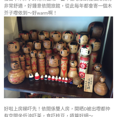
非常舒適，好鍾意依間旅館，從此每年都會寄一個木
芥子嚟依到～好warm啊！
好啦上房睇吓先！依間係雙人房，開晒D被出嚟都仲
有空間坐低沖吓茶，食吓枝豆，唔算好細～