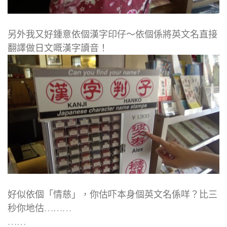
另外我又好鍾意依個漢字印仔～依個係將英文名直接
翻譯做日文嘅漢字讀音！
好似依個「情慈」，你估吓本身個英文名係咩？比三
秒你地估………
……