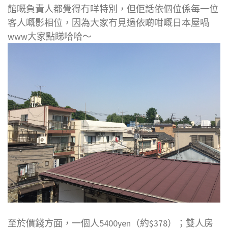
館嘅負責人都覺得冇咩特別，但佢話依個位係每一位
客人嘅影相位，因為大家冇見過依啲咁嘅日本屋喎
www大家點睇哈哈～
至於價錢方面，一個人5400yen（約$378）；雙人房