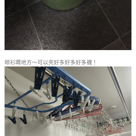
晾衫嘅地方～可以夾好多好多好多襪！