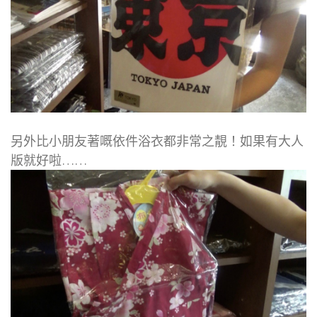
另外比小朋友著嘅依件浴衣都非常之靚！如果有大人
版就好啦……