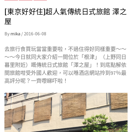
[東京好好住]超人氣傳統日式旅館 澤之
屋
By
mika
/
2016-06-08
去旅行食買玩當當重要啦，不過住得好同樣重要～～
～～今日就同大家介紹一間位於「根津」（上野同日
暮里附近）嘅傳統日式旅館「澤之屋」！到底點解依
間旅館咁受外國人歡迎，可以喺酒店網站拎到97％最
高評分呢？一齊嚟睇吓啦！