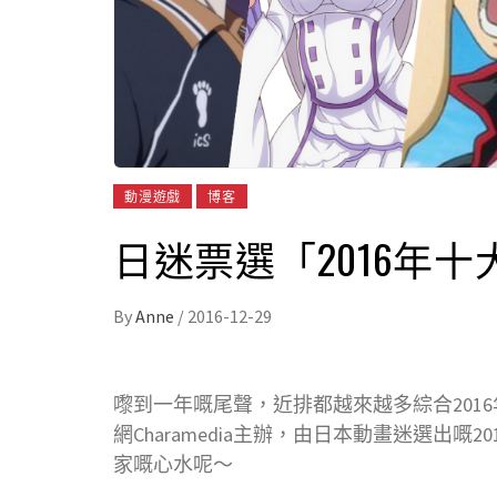
動漫遊戲
博客
日迷票選「2016年
By
Anne
/
2016-12-29
嚟到一年嘅尾聲，近排都越來越多綜合2016
網Charamedia主辦，由日本動畫迷選出
家嘅心水呢～