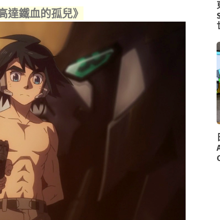
士高達鐵血的孤兒》