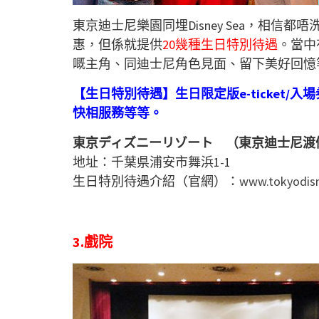
東京迪士尼樂園同埋Disney Sea，相信
惠，但係就提供
20幾種生日特別待遇
。當中
嘅主角、同迪士尼角色見面、留下美好回憶
【生日特別待遇】生日限定版e-ticket
快相服務等等。
東京ディズニーリゾート （東京迪士尼渡
地址：千葉県浦安市舞浜1-1
生日特別待遇介紹（官網）：
www.tokyodisne
3.戲院