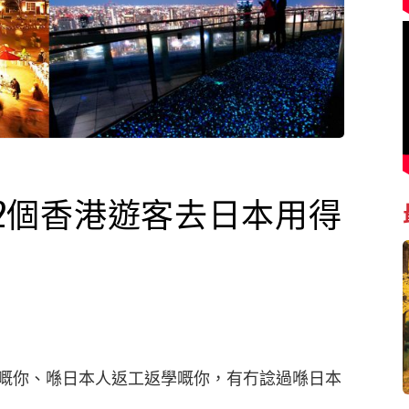
12個香港遊客去日本用得
嘅你、喺日本人返工返學嘅你，有冇諗過喺日本