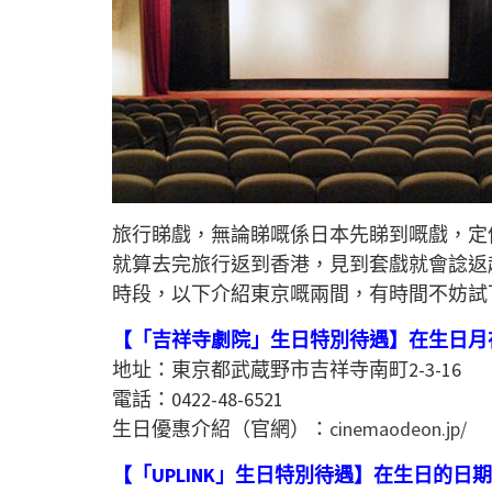
旅行睇戲，無論睇嘅係日本先睇到嘅戲，定
就算去完旅行返到香港，見到套戲就會諗返
時段，以下介紹東京嘅兩間，有時間不妨試
【
「吉祥寺劇院」
生日特別待遇】
在生日月
地址：東京都武蔵野市吉祥寺南町2-3-16
電話：0422-48-6521
生日優惠介紹（官網）：
cinemaodeon.jp/
【
「UPLINK」
生日特別待遇】
在生日的日期