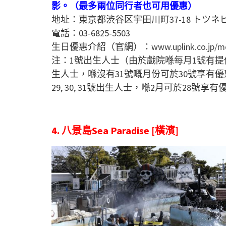
影。（最多兩位同行者也可用優惠）
地址：東京都渋谷区宇田川町37-18 トツネ
電話：03-6825-5503
生日優惠介紹（官網）：
www.uplink.co.jp/m
注：1號出生人士（由於戲院喺每月1號有提
生人士，喺沒有31號嘅月份可於30號享有優
29, 30, 31號出生人士，喺2月可於28號享有
4. 八景島Sea Paradise [橫濱]