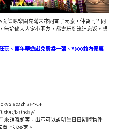
SEGA開設嘅樂園充滿未來同電子元素，仲會同唔同
施，無論係大人定小朋友，都會玩到流連忘返。想
玩、嘉年華遊戲免費券一張、¥300館內優惠
o Beach 3F～5F
ticket/birthday/
月來館嘅顧客，出示可以證明生日日期嘅物件
可享有上述優惠。