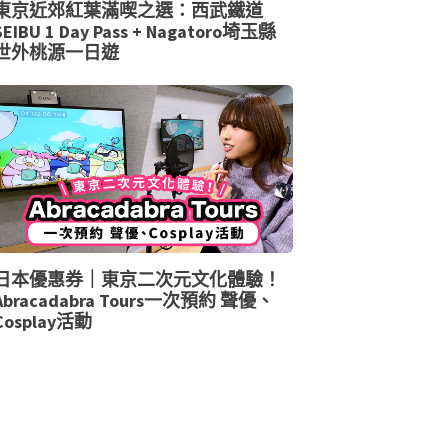
東京近郊紅葉滿喫之選：西武鐵道
SEIBU 1 Day Pass + Nagatoro埼玉縣
世外桃源一日遊
日本優惠券｜東京二次元文化體驗！
Abracadabra Tours一次預約 聲優、
Cosplay活動