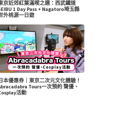
東京近郊紅葉滿喫之選：西武鐵道
SEIBU 1 Day Pass + Nagatoro埼玉縣
世外桃源一日遊
日本優惠券｜東京二次元文化體驗！
Abracadabra Tours一次預約 聲優、
Cosplay活動