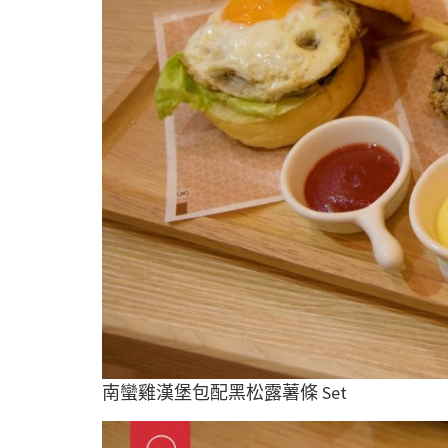
南蠻雞漢堡包配黑松露薯條 Set