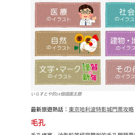
いらすとや的14個插圖主題
最新旅遊熱話：
東京哈利波特影城門票攻略
毛孔