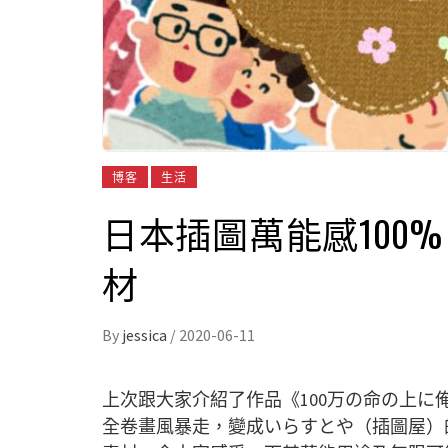
博客
生活
日本插圖萬能感100
材
By
jessica
/
2020-06-11
上次跟大家介紹了作品《100万の命の上に
全卷畫風暴走，變成いらすとや（插圖屋）