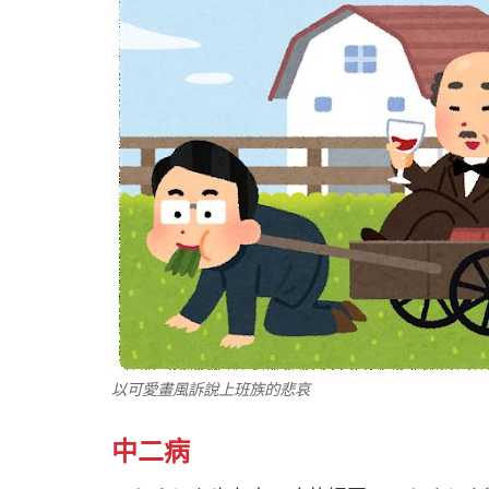
以可愛畫風訴說上班族的悲哀
中二病