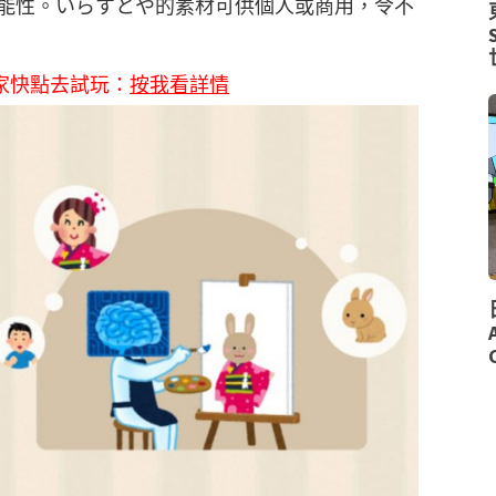
能性。いらすとや的素材可供個人或商用，令不
家快點去試玩：
按我看詳情