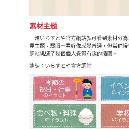
素材主題
一進いらすとや官方網站就可看到素材分為
見主題。驟眼一看好像感覺普通，但當你慢
網站挑選了幾個個人覺得有趣的插圖。
連結：
いらすとや官方網站