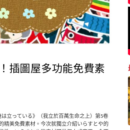
%！插圖屋多功能免費素
俺は立っている》（我立於百萬生命之上）第5卷
的精美免費素材。今次就獨立介紹いらすとや的