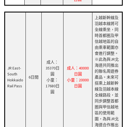
上越新幹線及
羽越本線將可
全線乘坐，同
時首都圈及甲
信越地區的自
由乘車範圍亦
會進行調整。
※此為與JR北
成人：
海道共同推出
JR East-
35370日
成人：40000
的聯名周遊券
South
圓
日圓
6日間
產品。未來可
Hokkaido
小童：
小童：20000
搭乘上越新幹
Rail Pass
17680日
日圓
線及羽越本線
圓
全線路段，並
同步調整首都
圈與甲信越地
區的使用範
圍，為與JR北
海道合作推出