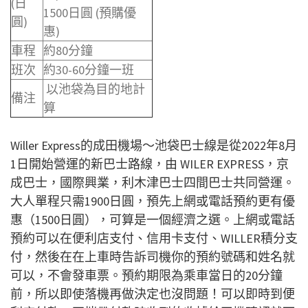
(日
1500日圓 (預購優
圓)
惠)
車程
約80分鐘
班次
約30-60分鐘一班
以池袋為目的地計
備注
算
Willer Express的成田機場～池袋巴士線是從2022年8月
1日開始營運的新巴士路線，由 WILER EXPRESS，京
成巴士，國際興業，利木津巴士四間巴士共同營運。
大人單程只需1900日圓，預先上網或電話預約更有優
惠（1500日圓），可算是一個經濟之選。上網或電話
預約可以在便利店支付、信用卡支付、WILLER積分支
付，然後在在上車時告訴司機你的預約號碼和姓名就
可以，不會發車票。預約期限為乘車當日的20分鐘
前，所以即使落機再做決定也沒問題！可以即時到便