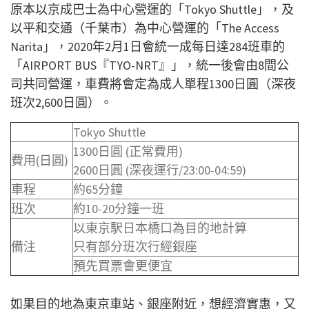
原本以京成巴士為中心營運的「Tokyo Shuttle」，及
以平和交通（千葉市）為中心營運的「The Access
Narita」，2020年2月1日會統一成每日達284班車的
「AIRPORT BUS『TYO-NRT』」，統一後會由8間公
司共同營運，車費將會定為成人單程1300日圓（深夜
班次2,600日圓）。
Tokyo Shuttle
1300日圓 (
正常費用)
費用(日圓)
2600日圓 (深夜運行/23:00-04:59)
車程
約65分鐘
班次
約10-20分鐘一班
以東京駅日本橋口為目的地計算
備注
只有部分班次行經銀座
預先買票會更便宜
如果目的地為東京車站、銀座附近，想經濟實惠，又