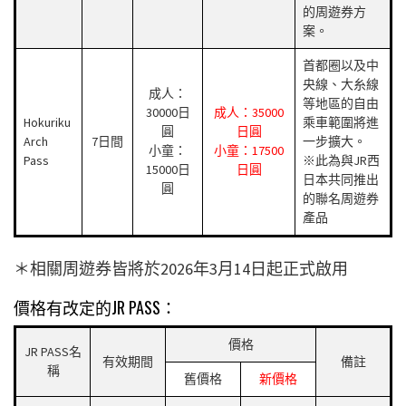
的周遊券方
案。
首都圈以及中
央線、大糸線
成人：
等地區的自由
30000日
成人：35000
Hokuriku
乘車範圍將進
圓
日圓
Arch
7日間
一步擴大。
小童：
小童：17500
Pass
※此為與JR西
15000日
日圓
日本共同推出
圓
的聯名周遊券
產品
＊相關周遊券皆將於2026年3月14日起正式啟用
價格有改定的JR PASS：
價格
JR PASS名
有效期間
備註
稱
舊價格
新價格