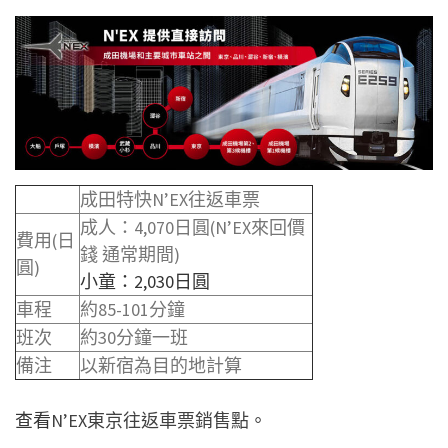
成田特快N’EX
往返車票
成人：4,070日圓(N’EX來回價
費用(日
錢 通常期間)
圓)
小童：2,030日圓
車程
約
85-101分鐘
班次
約30分鐘一班
備注
以新宿為目的地計算
查看
N’EX東京往返車票銷售點
。