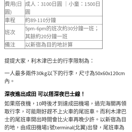
費用(日
成人：3100日圓 ｜小童：1500日
圓)
圓
車程
約89-110分鐘
5pm-6pm的班次約30分鐘一班；
班次
其餘約20分鐘一班
備注
以新宿為目的地計算
提提大家，利木津巴士的行李限制為：
一人最多兩件30kg以下的行李，尺寸為50x60x120cm
內。
深夜進出成田 可以搭深夜巴士線！
如果搭夜機，10時後才到達成田機場，過完海關再領
取行李，可能剛好趕不上火車的尾班車。而利木津巴
士的尾班車開出時間會比火車再晚少許。以新宿為目
的地，由成田機場1號terminal(北翼)出發，尾班車為