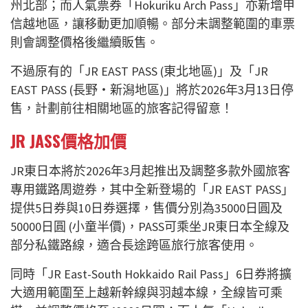
州北部；而人氣票券「Hokuriku Arch Pass」亦新增甲
信越地區，讓移動更加順暢。部分未調整範圍的車票
則會調整價格後繼續販售。
不過原有的「JR EAST PASS (東北地區)」及「JR
EAST PASS (長野・新潟地區)」將於2026年3月13日停
售，計劃前往相關地區的旅客記得留意！
JR JASS價格加價
JR東日本將於2026年3月起推出及調整多款外國旅客
專用鐵路周遊券，其中全新登場的「JR EAST PASS」
提供5日券與10日券選擇，售價分別為35000日圓及
50000日圓 (小童半價)，PASS可乘坐JR東日本全線及
部分私鐵路線，適合長途跨區旅行旅客使用。
同時「JR East-South Hokkaido Rail Pass」6日券將擴
大適用範圍至上越新幹線與羽越本線，全線皆可乘