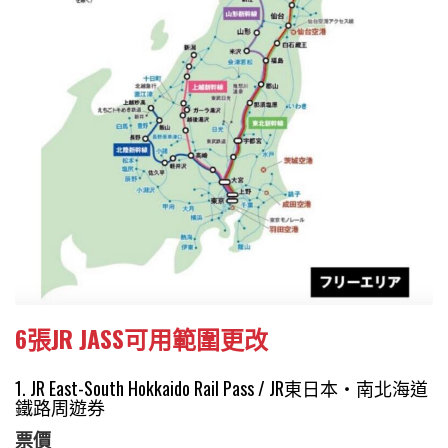
6張JR JASS可用範圍更改
1. JR East-South Hokkaido Rail Pass / JR東日本・南北海道
鐵路周遊券
票價