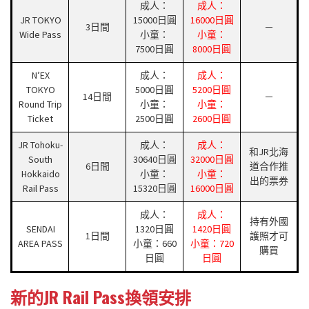
成人：
成人：
JR TOKYO
15000日圓
16000日圓
3日間
－
Wide Pass
小童：
小童：
7500日圓
8000日圓
N’EX
成人：
成人：
TOKYO
5000日圓
5200日圓
14日間
－
Round Trip
小童：
小童：
Ticket
2500日圓
2600日圓
JR Tohoku-
成人：
成人：
和JR北海
South
30640日圓
32000日圓
6日間
道合作推
Hokkaido
小童：
小童：
出的票券
Rail Pass
15320日圓
16000日圓
成人：
成人：
持有外國
SENDAI
1320日圓
1420日圓
1日間
護照才可
AREA PASS
小童：660
小童：720
購買
日圓
日圓
新的JR Rail Pass換領安排