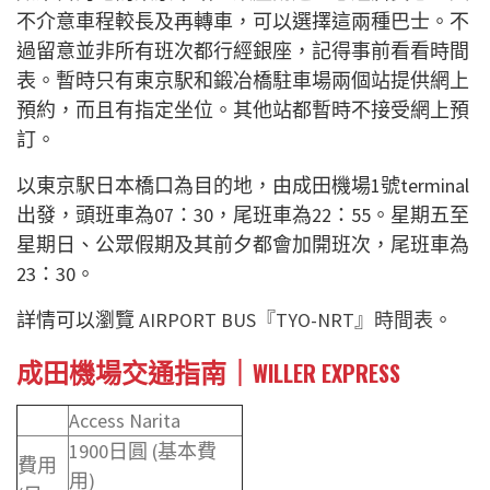
不介意車程較長及再轉車，可以選擇這兩種巴士。不
過留意並非所有班次都行經銀座，記得事前看看時間
表。暫時只有東京駅和鍛冶橋駐車場兩個站提供網上
預約，而且有指定坐位。其他站都暫時不接受網上預
訂。
以東京駅日本橋口為目的地，由成田機場1號terminal
出發，頭班車為07：30，尾班車為22：55。星期五至
星期日、公眾假期及其前夕都會加開班次，尾班車為
23：30。
詳情可以瀏覽
AIRPORT BUS『TYO-NRT』時間表
。
成田機場交通指南｜
WILLER EXPRESS
Access Narita
1900日圓 (基本費
費用
用)