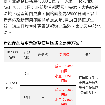
搭，並調整價格至40000日圓；而人氣「Hokuriku
Arch Pass」7日券亦新增首都圈及中央線、大糸線等
區域，覆蓋範圍更廣，價格調整為35000日圓。以上
新票價及新適用範圍將於2026年3月14日起正式生
效，讓訪日旅客能更靈活暢遊北海道、東北及中部地
區。
新設產品及重新調整使用區域之票券方案：
JR PASS
有效
舊價格
新價格
備註
名稱
期間
成人：35000
日圓
5日
–
小童：17500
可無限搭乘JR
日圓
JR EAST
東日本全線及
PASS
部分合作鐵路
成人：50000
公司路線。
日圓
10日
–
小童：25000
日圓