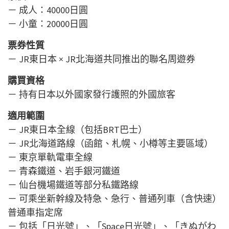
－ 成人：40000日圓
－ 小童：20000日圓
票券性質
－ JR東日本 × JR北海道共同推出的聯名周遊券
購買資格
－ 持有日本以外國家發行護照的外國旅客
適用範圍
－ JR東日本全線（包括BRT巴士）
－ JR北海道路線（函館、札幌、小樽等主要區域）
－ 東京單軌電車全線
－ 青森鐵道、岩手銀河鐵道
－ 仙台機場鐵道等部分私鐵路線
－ 可乘坐新幹線及特急、急行、普通列車（含快速）
普通車指定席
－ 包括「日光號」、「Space日光號」、「きぬがわ