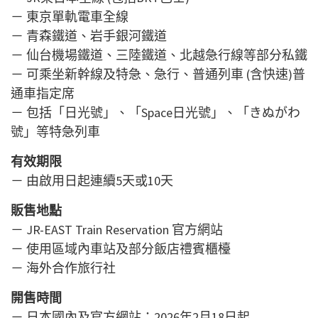
－ 東京單軌電車全線
－ 青森鐵道、岩手銀河鐵道
－ 仙台機場鐵道、三陸鐵道、北越急行線等部分私鐵
－ 可乘坐新幹線及特急、急行、普通列車 (含快速)普
通車指定席
－ 包括「日光號」、「Space日光號」、「きぬがわ
號」等特急列車
有效期限
－ 由啟用日起連續5天或10天
販售地點
－ JR-EAST Train Reservation 官方網站
－ 使用區域內車站及部分飯店禮賓櫃檯
－ 海外合作旅行社
開售時間
－ 日本國內及官方網站：2026年2月18日起