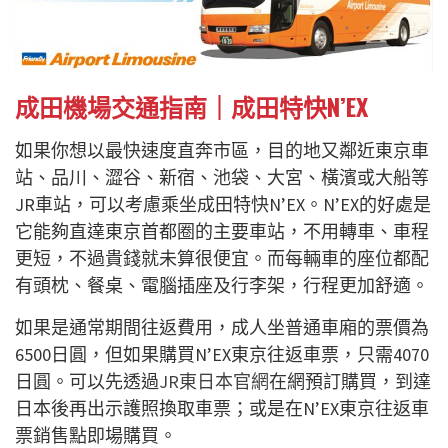
成田機場交通指南｜成田特快N’EX
如果你想以最快速度直奔市區，目的地又鄰近東京車
站、品川、澀谷、新宿、池袋、大宮、橫濱或大船等
JR車站，可以考慮乘坐成田特快N’EX。N’EX的好處是
它能夠直達東京首都圈的主要車站，不用轉車、車程
更短，不過貴錢就未算很便宜。而每輛車的座位都配
有頭枕、餐桌、電腦插座及行李架，行程更加舒適。
如果是通常期間往返費用，成人坐普通車廂的票價為
6500日圓，但如果購買N’EX東京往返車票，只需4070
日圓。可以先透過
JR東日本官網
在網預訂購買，到達
日本後再出示護照換取車票；或是在N’EX東京往返車
票銷售點即場購買。