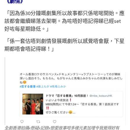
《劇情》
「因為係30分鐘嘅劇集所以故事都只係啱啱開始。應
該都會繼續睇落去架喇。為咗唔好唔記得睇已經set
好咗每星期錄低。」
「係一套估唔到劇情發展嘅劇所以感覺唔會厭，下星
期都唔會唔記得睇！」
全劇香港拍攝x懸疑x記錄x戀愛故事咁多樣元素加埋令我覺得好有