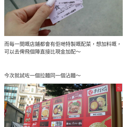
而每一間嘅店鋪都會有佢哋特製嘅配菜，想加料嘅，
可以去俾飛個陣直接比現金加配～
今次就試咗一個拉麵同一個沾麵～