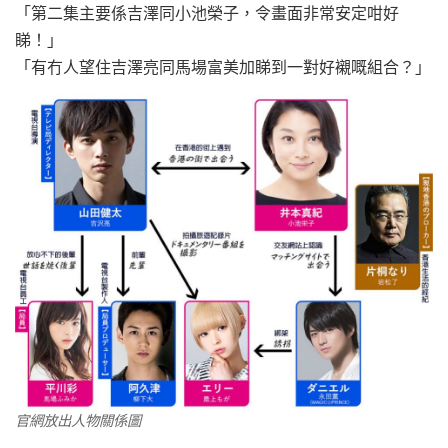
「第二集主要係吉澤同小池榮子，令畫面非常安定咁好
睇！」
「有冇人望住吉澤亮同馬場富美加睇到一對好襯嘅組合？」
官網放出人物關係圖