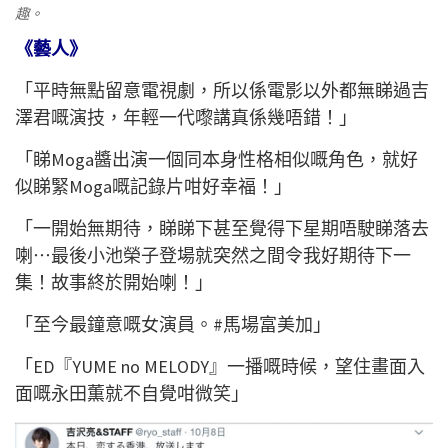
趣。
《藝人》
「平時無點留意電視劇，所以係電影以外都無睇過吉
澤君嘅演技，年輕一代嚟講真係幾唔錯！」
「睇Moga醬出演一個同本身性格相似嘅角色，就好
似睇緊Moga嘅記錄片咁好幸福！」
「一開始無期待，睇睇下甚至覺得下星期唔駛睇落去
喇⋯最後小池榮子登場就突然之間令我好期待下一
集！故事終於開始喇！」
「至今最鐘意嘅女演員。#馬場富美加」
「ED『YUME no MELODY』一播嘅時候，望住畫面入
面嘅永田薫就不自覺咁微笑」