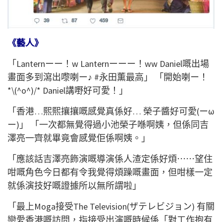
《藝人》
「Lanternーー！w Lanternーーー！ww Daniel嘅出場
畫面多到瀉出嚟喇ー♪ #永田薫最高」 「開始喇ー！
*\(^o^)/* Daniel講嘢好可愛！」
「香港…熙熙攘攘嘅感覺真係好… 榮子醬好可愛(ーω
ー)」 「一次都無覺得過小池榮子喺啊姨，但係同吉
澤亮一齊就畢竟會感覺佢係啊姨。」
「應該話吉澤亮飾演嘅導演係人渣定係好煩⋯⋯望住
咁嘅角色今日都有令我覺得煩躁嘅畫面，但咁樣一定
就係演技好嘅證據所以無所謂啦」
「最上Moga接受The Television(ザテレビジョン) 有關
戀愛香港嘅訪問，指接受出演嘅時候係「對工作抱有