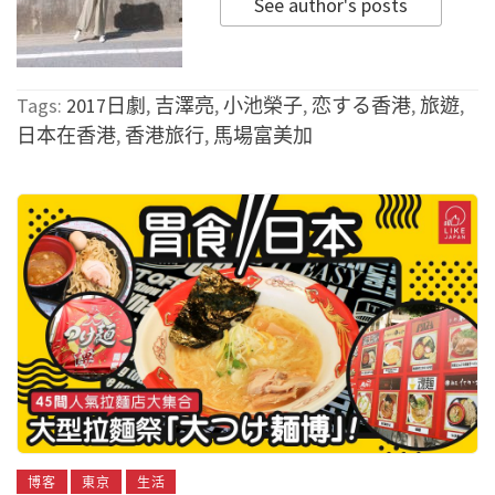
See author's posts
Tags:
2017日劇
,
吉澤亮
,
小池榮子
,
恋する香港
,
旅遊
,
日本在香港
,
香港旅行
,
馬場富美加
博客
東京
生活