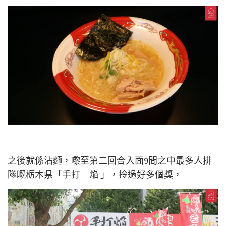
之後就係沾麵，嚟至第二回合入面9間之中最多人排
隊嘅栃木県「手打 焔 」，拎過好多個獎，