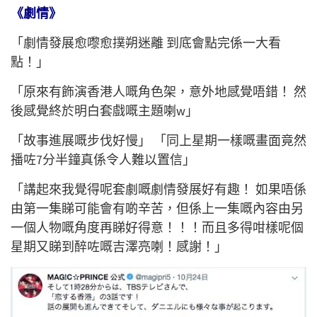
《劇情》
「劇情發展愈嚟愈撲朔迷離 到底會點完係一大看
點！」
「原來有飾演香港人嘅角色架，意外地感覺唔錯！ 然
後感覺終於明白套戲嘅主題喇w」
「故事進展嘅步伐好慢」 「同上星期一樣嘅畫面竟然
播咗7分半鐘真係令人難以置信」
「講起來我覺得呢套劇嘅劇情發展好有趣！ 如果唔係
由第一集睇可能會有啲辛苦，但係上一集嘅內容由另
一個人物嘅角度再睇好得意！！！而且多得咁樣呢個
星期又睇到醉咗嘅吉澤亮喇！感謝！」