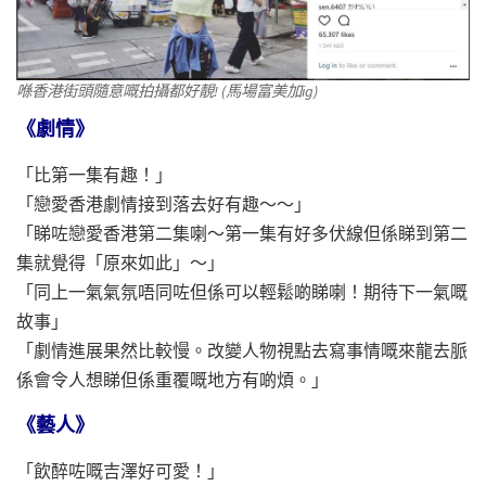
喺香港街頭隨意嘅拍攝都好靚! (馬場富美加ig)
《劇情》
「比第一集有趣！」
「戀愛香港劇情接到落去好有趣～～」
「睇咗戀愛香港第二集喇～第一集有好多伏線但係睇到第二
集就覺得「原來如此」～」
「同上一氣氣氛唔同咗但係可以輕鬆啲睇喇！期待下一氣嘅
故事」
「劇情進展果然比較慢。改變人物視點去寫事情嘅來龍去脈
係會令人想睇但係重覆嘅地方有啲煩。」
《藝人》
「飲醉咗嘅吉澤好可愛！」