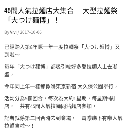
45間人氣拉麵店大集合 大型拉麵祭
「大つけ麺博」！
By
Vivi
/
2017-10-06
已經踏入第8年嘅一年一度拉麵祭「大つけ麺博」又
到啦～
每年「大つけ麺博」都吸引咗好多愛拉麵人士去潮
聖，
今年同上年一樣都係喺東京新宿 大久保公園舉行，
活動分為5個回合，每次為大約1星期，每星期9間
店，一共有45間人氣拉麵同沾麵店參加，
記者就係第二回合時去到會場，一齊嚟睇下有啦人氣
拉麵食啦～！