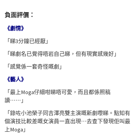
負面評價：
《劇情》
「睇3分鐘已經厭」
「睇劇名已覺得唔岩自己睇，但有現實感幾好」
「感覺係一套奇怪嘅劇」
《藝人》
「最上Moga仔細咁睇唔可愛，而且都係照稿
讀⋯⋯」
「錄咗小池榮子同吉澤亮雙主演嘅新劇嚟睇。點知有
個演技比較差嘅女演員一直出現⋯去查下發現佢叫最
上Moga」