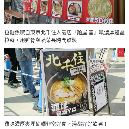
拉麵係嚟自東京北千住人氣店「麵屋 音」嘅濃厚雞鹽
拉麵，用雞骨與蔬菜長時間熬製
雞味濃厚夾埋幼麵非常好食，湯都好好飲㗎！