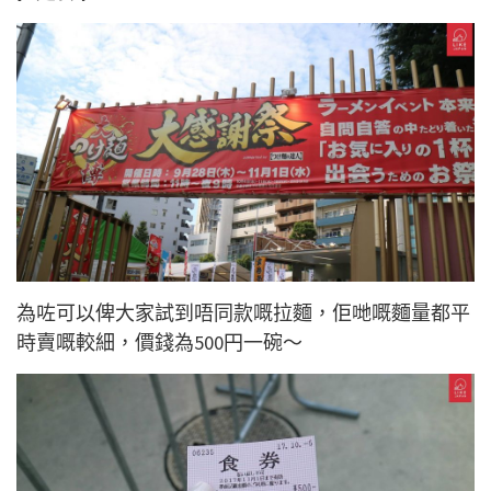
為咗可以俾大家試到唔同款嘅拉麵，佢哋嘅麵量都平
時賣嘅較細，價錢為500円一碗～