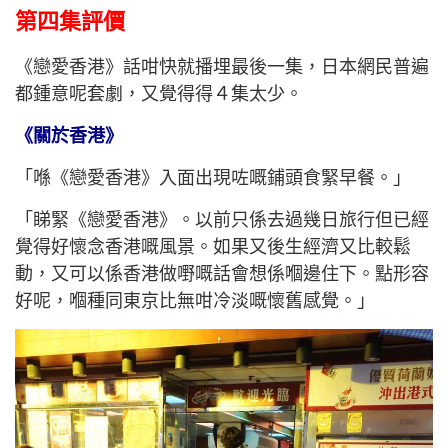
第四集評價
《戀愛香港》話咁快就播埋最後一集，日本網民普遍
都鍾意呢套劇，又覺得得４集太少。
《關於香港》
「喺《戀愛香港》入面出現咗嘅鋪頭食緊早餐。」
「睇緊《戀愛香港》。以前只係去過幾日旅行但已經
覺得好懷念香港嘅風景。如果又後生經濟又比較鬆
動，又可以係香港做嘢嘅話會想係嗰邊住下。點形容
好呢，嗰種同東京比無咁冷淡嘅懷舊感覺。」