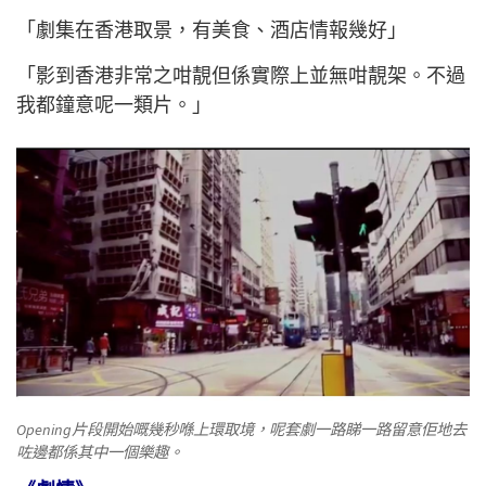
「劇集在香港取景，有美食、酒店情報幾好」
「影到香港非常之咁靚但係實際上並無咁靚架。不過
我都鐘意呢一類片。」
Opening片段開始嘅幾秒喺上環取境，呢套劇一路睇一路留意佢地去
咗邊都係其中一個樂趣。