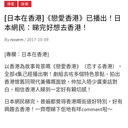
博客
娛樂
[日本在香港]《戀愛香港》已播出！日
本網民：睇完好想去香港！
By
novem
/
2017-10-09
[專欄：日本在香港]
以香港為故事背景嘅《戀愛香港》（恋する香港），
全部4集己經播出喇！劇組去咗多個特色景點，拍出
香港懷舊同現代兼備嘅面貌，仲加入唔少廣東話對
白，相信香港人睇到一定好有親切感！
日本網民睇完，普遍都覺得香港嘅街道好特別，好有
興趣去香港！一齊嚟睇下佢地有咩comment啦～