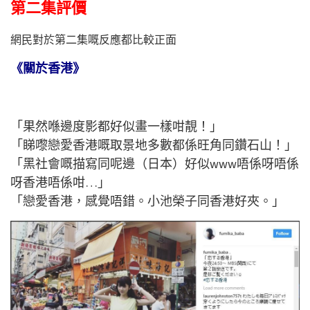
第二集評價
網民對於第二集嘅反應都比較正面
《關於香港》
「果然喺邊度影都好似畫一樣咁靚！」
「睇嚟戀愛香港嘅取景地多數都係旺角同鑽石山！」
「黑社會嘅描寫同呢邊（日本）好似www唔係呀唔係
呀香港唔係咁…」
「戀愛香港，感覺唔錯。小池榮子同香港好夾。」