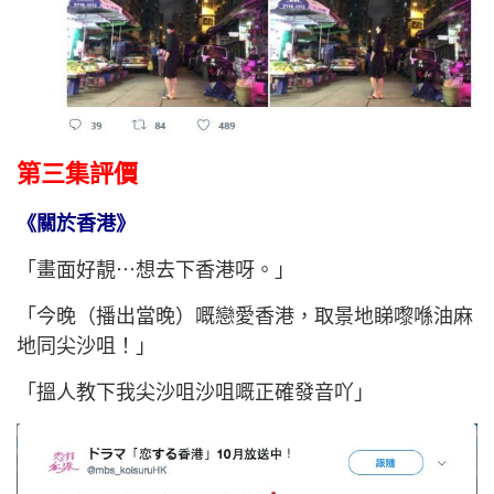
第三集評價
《關於香港》
「畫面好靚⋯想去下香港呀。」
「今晚（播出當晚）嘅戀愛香港，取景地睇嚟喺油麻
地同尖沙咀！」
「搵人教下我尖沙咀沙咀嘅正確發音吖」