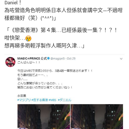
Daniel！
為咗營造角色明明係日本人但係就會講中文—不過咁
樣都幾好（笑）(*^^*)」
「《戀愛香港》第４集…已經係最後一集？！？！
咁快架…
想再睇多啲輕浮製作人嘅阿久津…」