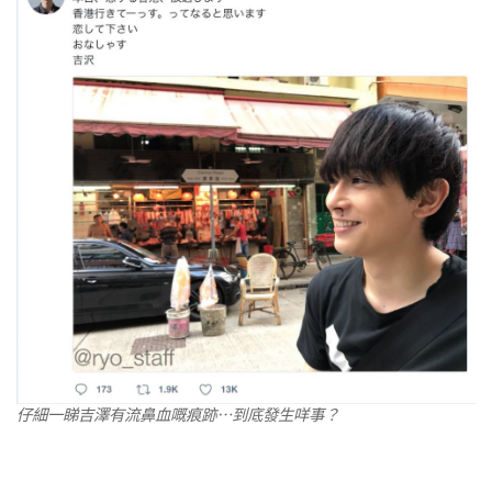
仔細一睇吉澤有流鼻血嘅痕跡⋯到底發生咩事？