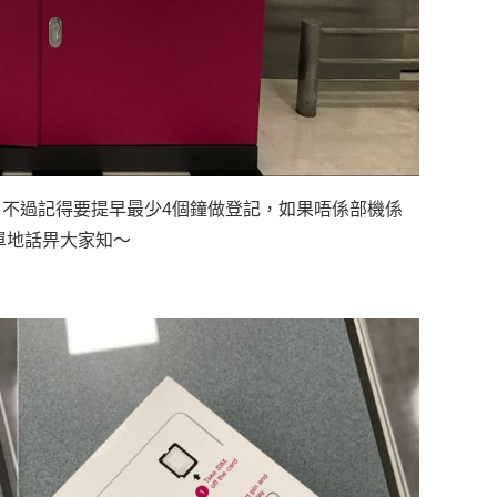
！不過記得要提早最少
4
個鐘做登記，如果唔係部機係
單地話畀大家知～