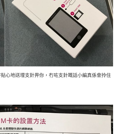
好貼心地送埋支針畀你，冇咗支針嘅話小編真係會拎住