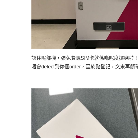
認住呢部機，張免費嘅
SIM
卡就係喺呢度攞㗎啦
唔會
detect
到你個
order
，至於點登記，文末再簡