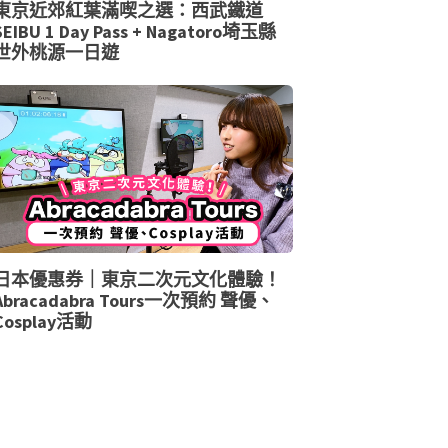
東京近郊紅葉滿喫之選：西武鐵道
SEIBU 1 Day Pass + Nagatoro埼玉縣
世外桃源一日遊
日本優惠券｜東京二次元文化體驗！
Abracadabra Tours一次預約 聲優、
Cosplay活動