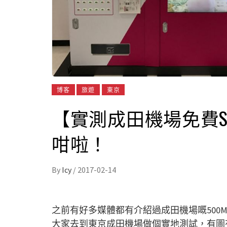
博客
旅遊
東京
【實測成田機場免費S
咁啦！
By
Icy
/
2017-02-14
之前有好多媒體都有介紹過成田機場嘅500MB免
大家去到東京成田機場做個實地測試，有圖