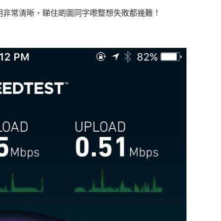
明非常清晰，睇住啲圖同字嚟整想失敗都幾難！