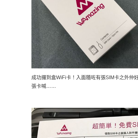
成功攞到盒
WiFi
卡！入面隨咗有張
SIM
卡之外仲
張卡喊
……