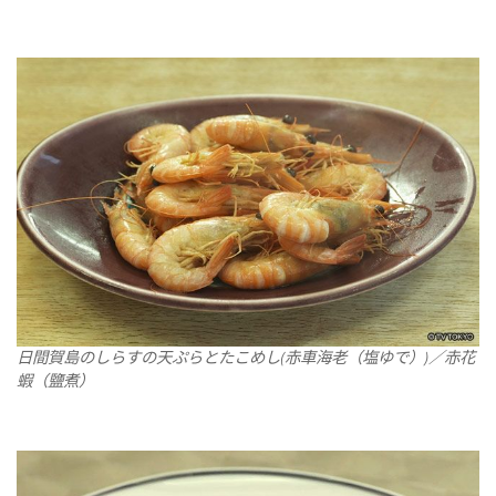
日間賀島のしらすの天ぷらとたこめし(赤車海老（塩ゆで）)／赤花
蝦（鹽煮）