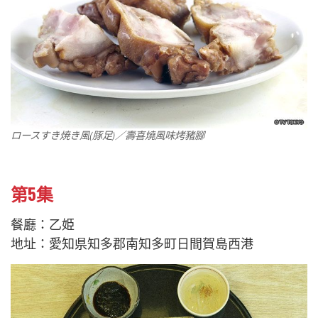
ロースすき焼き風(豚足)／壽喜燒風味烤豬腳
第5集
餐廳：乙姫
地址：愛知県知多郡南知多町日間賀島西港