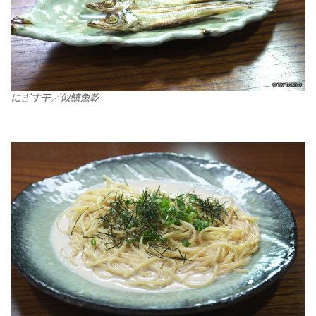
にぎす干／似鱚魚乾