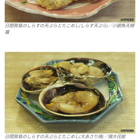
日間賀島のしらすの天ぷらとたこめし(しらす天ぷら)／小銀魚天婦
羅
日間賀島のしらすの天ぷらとたこめし(大あさり焼)／燒大花蛤