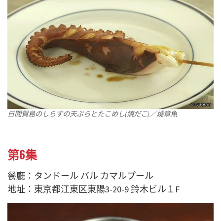
日間賀島のしらすの天ぷらとたこめし(焼だこ)／燒章魚
第6集
餐廳：タンドール バル カマルプール
地址：東京都江東区東陽3-20-9 鈴木ビル１F