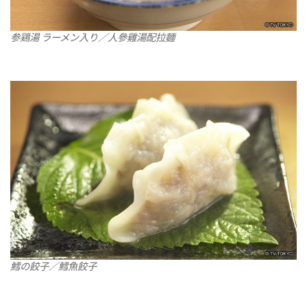
参鶏湯 ラーメン入り／人參雞湯配拉麵
鱈の餃子／鱈魚餃子