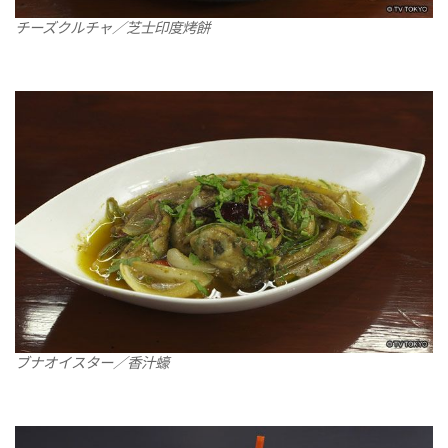
チーズクルチャ／芝士印度烤餅
ブナオイスター／香汁蠔