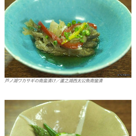
芦ノ湖ワカサギの南蛮漬け／蘆之湖西太公魚南蠻潰