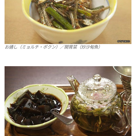
お通し（ミョルチ・ポクン）／開胃菜（炒沙甸魚）