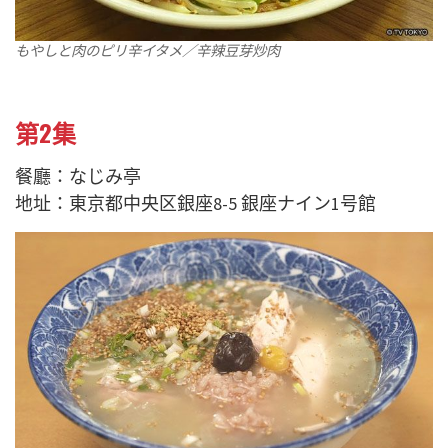
もやしと肉のピリ辛イタメ／辛辣豆芽炒肉
第2集
餐廳：なじみ亭
地址：東京都中央区銀座8-5 銀座ナイン1号館