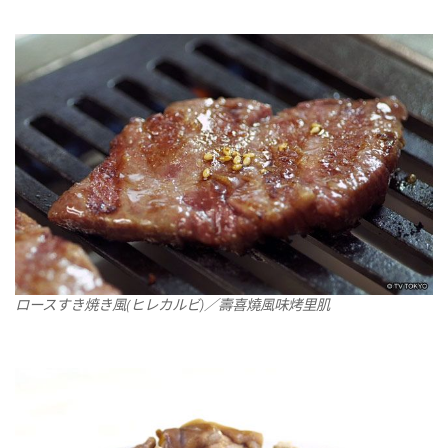
ロースすき焼き風(ヒレカルビ)／壽喜燒風味烤里肌