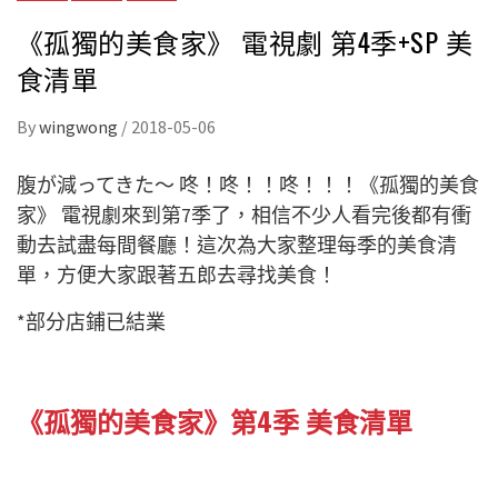
《孤獨的美食家》 電視劇 第4季+SP 美
食清單
By
wingwong
/
2018-05-06
腹が減ってきた～ 咚！咚！！咚！！！《孤獨的美食
家》 電視劇來到第7季了，相信不少人看完後都有衝
動去試盡每間餐廳！這次為大家整理每季的美食清
單，方便大家跟著五郎去尋找美食！
*部分店鋪已結業
《孤獨的美食家》第4季 美食清單