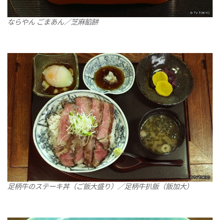
ならやん ごまあん／芝麻餡餅
足柄牛のステーキ丼（ご飯大盛り）／足柄牛扒飯（飯加大）