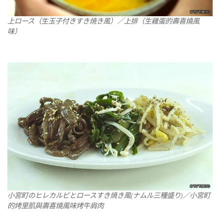
上ロース（生玉子付きすき焼き風）／上排（生雞蛋的壽喜燒風
味）
小宮町のヒレカルビとロースすき焼き風(ナムル三種盛り)／小宮町
的烤里肌與壽喜燒風味烤牛肩肉