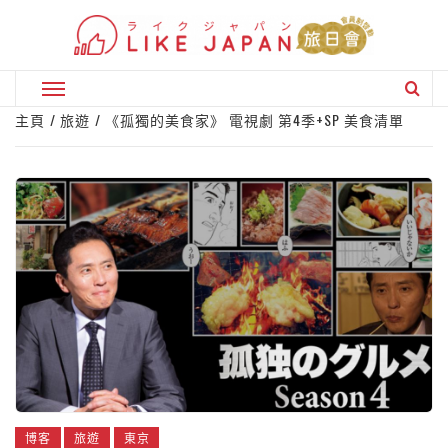
Skip
to
content
Primary
Menu
主頁
旅遊
《孤獨的美食家》 電視劇 第4季+SP 美食清單
博客
旅遊
東京