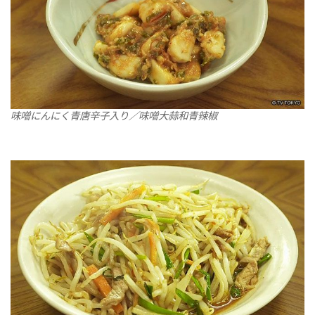
味噌にんにく青唐辛子入り／味噌大蒜和青辣椒