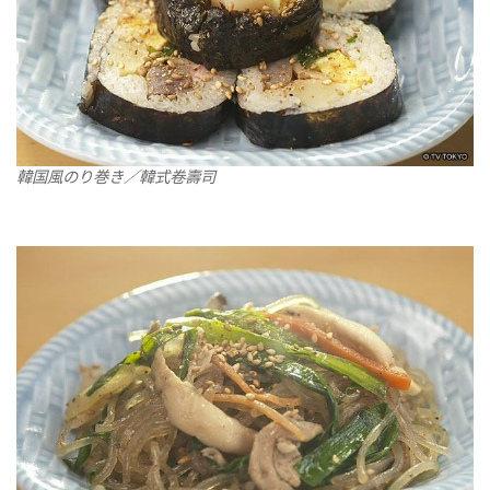
韓国風のり巻き／韓式卷壽司