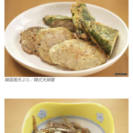
韓国風天ぷら／韓式天婦羅