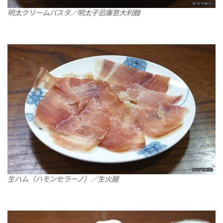
明太クリームパスタ／明太子忌廉意大利麵
生ハム（ハモンセラーノ）／生火腿