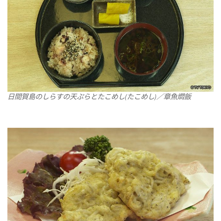
日間賀島のしらすの天ぷらとたこめし(たこめし)／章魚燜飯