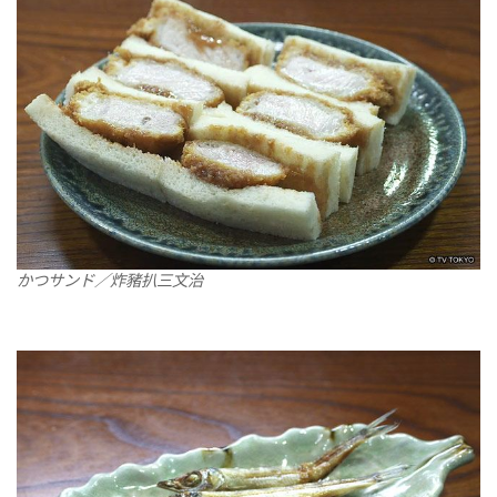
かつサンド／炸豬扒三文治