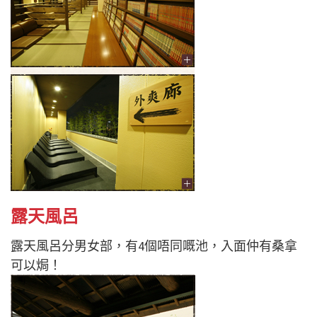
露天風呂
露天風呂分男女部，有4個唔同嘅池，入面仲有桑拿
可以焗！