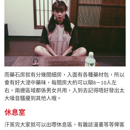
而藥石房就有分幾間細房，入面有各種藥材包，所以
會有好大浸中藥味，每間房大約可以瞓8－10人左
右。兩邊區域都係男女共用，入到去記得唔好發出太
大噪音騷擾到其他人哦。
休息室
汗蒸完大家就可以出嚟休息區，有雜誌漫畫等等俾客