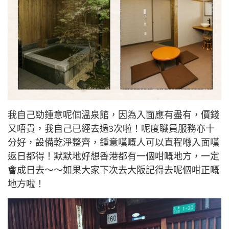
我自己勁鍾意呢個溫泉館，因為入面應有盡有，價錢
又唔貴，我自己已經去過3次啦！呢度職員服務亦十
分好，設備乾淨整齊，鍾意嘆嘅人可以直程喺入面嘆
返日都得！默默地好想香港都有一個咁嘅地方，一定
會成日去～～如果大家下次去大阪記得去呢個咁正嘅
地方啦！