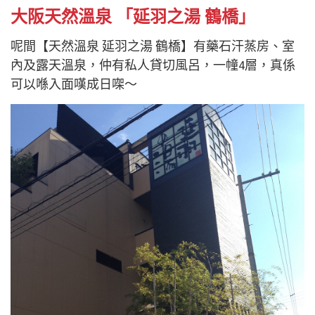
大阪天然溫泉 「延羽之湯 鶴橋」
呢間【天然溫泉 延羽之湯 鶴橋】有藥石汗蒸房、室
內及露天溫泉，仲有私人貸切風呂，一幢4層，真係
可以喺入面嘆成日㗎～