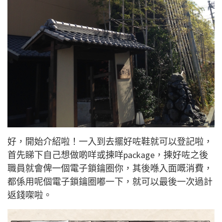
好，開始介紹啦！一入到去擺好咗鞋就可以登記啦，
首先睇下自己想做啲咩或揀咩package，揀好咗之後
職員就會俾一個電子鎖鑰圈你，其後喺入面嘅消費，
都係用呢個電子鎖鑰圈嘟一下，就可以最後一次過計
返錢㗎啦。