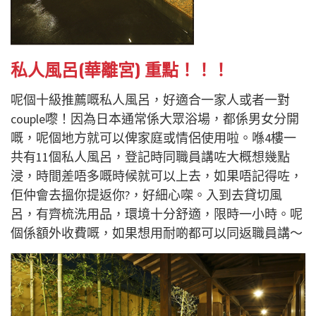
私人風呂(華離宮) 重點！！！
呢個十級推薦嘅私人風呂，好適合一家人或者一對
couple嚟！因為日本通常係大眾浴場，都係男女分開
嘅，呢個地方就可以俾家庭或情侶使用啦。喺4樓一
共有11個私人風呂，登記時同職員講咗大概想幾點
浸，時間差唔多嘅時候就可以上去，如果唔記得咗，
佢仲會去搵你提返你?，好細心㗎。入到去貸切風
呂，有齊梳洗用品，環境十分舒適，限時一小時。呢
個係額外收費嘅，如果想用耐啲都可以同返職員講～