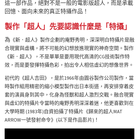
這一部作品，絕對不是一般的電影版超人，而是承載
回憶、面向未來的真正特攝作品！
製作「超人」先要認識什麼是「特攝」
為
《新．超人》製作企劃的
庵野秀明，深深明白特攝片是融
合現實與虛構，將不可能的幻想放進現實的神奇空間。製作
《新．超人》，不是單單是要用現代高清的CG技術製作特
效，而是要發揮特攝色彩，拍出令人相信虛幻的想像世界。
初代的《超人吉田》，
是於1966年由圓谷製作公司製作，當
時製作組用精密的縮小模型製作出日本街道，再安排穿着皮
套的演員身到其中，化身為怪獸和超人激烈交戰。融合現實
與虛幻的特攝片令當時的庵野秀明深深着迷，他更喜歡到在
大學時期 (1983年)自資拍攝了特攝片《歸來的超人MAT
ARROW一號發射命令》(以下是作品影片)！