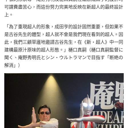
可謂費盡苦心，而這份努力完美地反映在新超人的最終設計
上。
「為了重現超人的形象，成田亨的設計固然重要，但如果不
是古谷先生的體型，超人就不會是我們現在看到的超人。因
此，我們三顧草廬地邀請古谷先生，在《新・超人》中一同
建構最原汁原味的超人形態。」樋口真嗣（樋口真嗣監督に
聞く、庵野秀明氏とシン・ウルトラマンで目指す「断絶の
解消」）