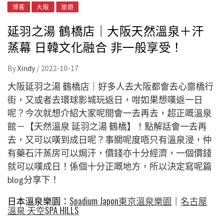
博客
大阪
旅遊
延羽之湯 鶴橋店｜大阪天然溫泉＋汗
蒸幕 日韓文化融合 非一般享受！
By
Xindy
/
2022-10-17
大阪延羽之湯 鶴橋店｜好多人去大阪都會去心齋橋行
街，又或者去環球影城玩返日，咁如果想嘆返一日
呢？今次就想介紹大家呢間會一去再去，超正嘅溫泉
館－【天然溫泉 延羽之湯 鶴橋】！點解話會一去再
去，又可以嘆到成日呢？事關呢度唔只有溫泉浸，仲
有藥石汗蒸房可以焗汗，價錢亦十分經濟，一個價錢
就可以嘆成日！係個十分正嘅地方，所以決定寫呢篇
blog分享下！
日本溫泉樂園：
Spadium Japon東京溫泉樂園
｜
名古屋
溫泉 天空SPA HILLS