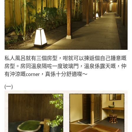
私人風呂就有三個房型，咁就可以揀返個自己鍾意嘅
房型。房同溫泉隔咗一度玻璃門，溫泉係露天嘅，仲
有沖涼嘅corner，真係十分舒適㗎～
(一)