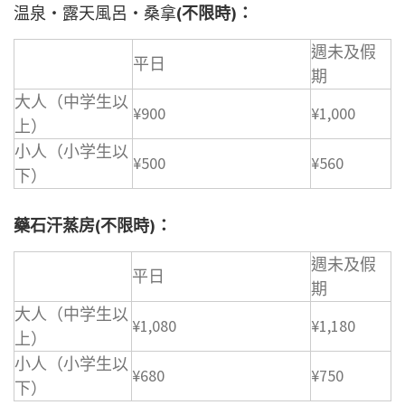
温泉・露天風呂・桑拿
(不限時)：
週未及假
平日
期
大人（中学生以
¥900
¥1,000
上）
小人（小学生以
¥500
¥560
下）
藥石汗蒸房(不限時)：
週未及假
平日
期
大人（中学生以
¥1,080
¥1,180
上）
小人（小学生以
¥680
¥750
下）