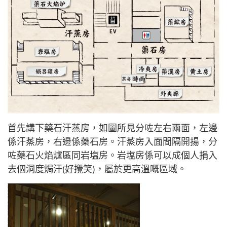
首先講下藥石汗蒸房，如圖所見分咗左右兩面，左邊
係汗蒸房，右邊係藥石房。汗蒸房入面間隔開揚，分
咗藥石火焰爐區同岩塩房。岩塩房係可以成個人捐入
去個洞度焗汗(好攪笑)，屬於更高溫嘅區域。