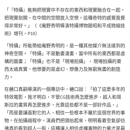
「『特攝』能夠把現實中不存在的東西和現實融合在一起，
把現實剖開，在中間的空間放入空想。這種奇特的感覺我覺
得非常好。」（《庵野秀明導演特攝博物館昭和平成微縮技
術》增刊，P10）
「特攝」所能帶給庵野秀明的，是一種其他媒介無法達到的
神奇空間。「特攝」不是動畫漫畫，當中所有的東西都是虛
構的圖畫；「特攝」也不是「現場拍攝」， 現場拍攝的東
西太過真實，他想要的是虛幻、想像力及無窮無盡的創造
力。
在樋口真嗣導演的一個專訪中，樋口說：「拍了這麼多年的
特效電影，我才明白，不管CG技術再怎麼進步，超人和哥
斯拉的畫質再怎麼進步，光靠這些都不是一部好作品，」
「而是要讓面對它的人，相信一些根本不屬於這個世界的事
物。在拍攝過程中，演員們把頭抬起來，明明看着空氣卻彷
彿真的看到超人一般，這種讓人相信虛構事物的力量才是最