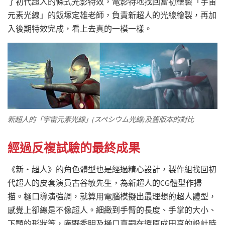
了初代超人的條式光影特效，電影特地找回當初繪製「宇宙
元素光線」的飯塚定雄老師，負責新超人的光線繪製，再加
入後期特效完成，看上去真的一模一樣。
新超人的「宇宙元素光線」(スペシウム光線)及舊版本的對比
經過反複試驗的最終成果
《新・超人》的角色體型也是經過精心設計，製作組找回初
代超人的皮套演員古谷敏先生，為新超人的CG體型作掃
描。樋口導演強調，就算用電腦模擬出最理想的超人體型，
感覺上卻總是不像超人。細緻到手臂的長度、手掌的大小、
下顎的形狀等，庵野秀明及樋口真嗣在還原成田亨的設計時