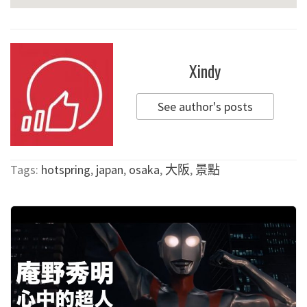
Xindy
See author's posts
Tags:
hotspring
,
japan
,
osaka
,
大阪
,
景點