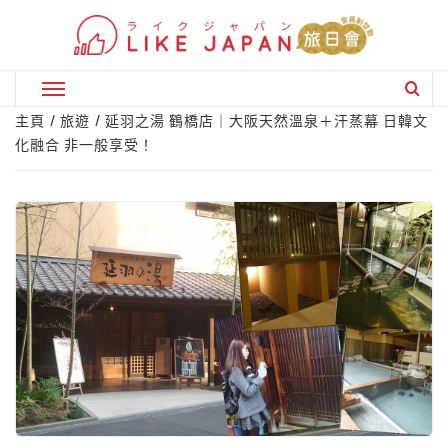
Skip
to
content
Primary
Menu
主頁
旅遊
延羽之湯 鶴橋店｜大阪天然溫泉＋汗蒸幕 日韓文
化融合 非一般享受！