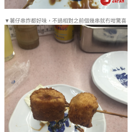
▼薯仔串炸都好味，不過相對之前個幾串就冇咁驚喜