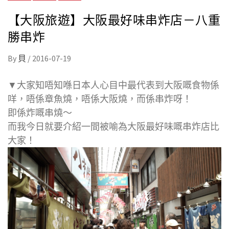
【大阪旅遊】大阪最好味串炸店－八重
勝串炸
By
貝
/
2016-07-19
▼大家知唔知喺日本人心目中最代表到大阪嘅食物係
咩，唔係章魚燒，唔係大阪燒，而係串炸呀！
即係炸嘅串燒～
而我今日就要介紹一間被喻為大阪最好味嘅串炸店比
大家！