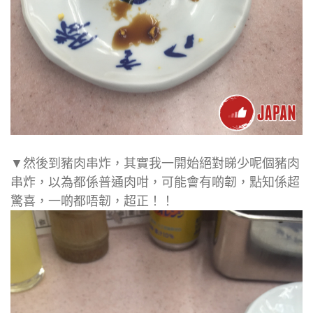
▼然後到豬肉串炸，其實我一開始絕對睇少呢個豬肉
串炸，以為都係普通肉咁，可能會有啲韌，點知係超
驚喜，一啲都唔韌，超正！！