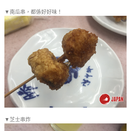
▼南瓜串，都係好好味！
▼芝士串炸