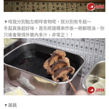
▼咁我分別點左啲咩食物呢，就分別有冬菇～
冬菇真係超好味，首先呢道嘅串炸係一啲都唔油，你
只係會覺得外脆內多汁，非常正！！
▼蓮藕