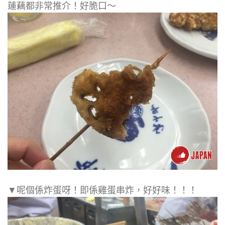
蓮藕都非常推介！好脆口～
▼呢個係炸蛋呀！即係雞蛋串炸，好好味！！！