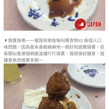
▼燒賣係唯一一樣我有啲後悔叫嘅食物XD 係個人口
味問題，因為我本身都麻麻地一啲好肉感嘅燒賣，佢
係類似香港個啲避波爐叮叮燒賣，我唔係好鍾意，我
鍾意魚肉燒賣多啲～