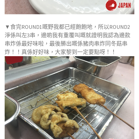
▼食完ROUND1嘅野我都已經飽飽地，所以ROUND2
淨係叫左3串，邊啲我有重覆叫嘅就證明我認為邊款
串炸係最好味啦，最後勝出嘅係豬肉串炸同冬菇串
炸！！真係好好味，大家黎到一定要點呀！！