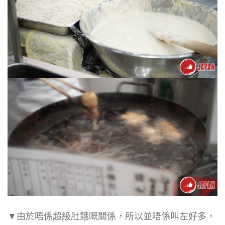
▼由於唔係超級肚餓嘅關係，所以並唔係叫左好多，