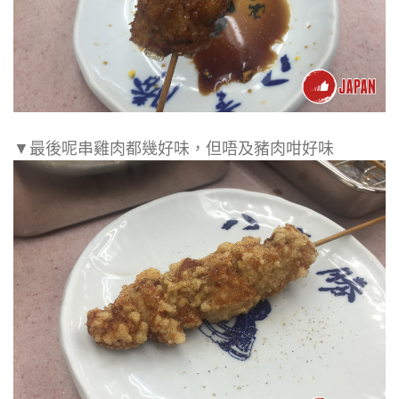
▼最後呢串雞肉都幾好味，但唔及豬肉咁好味