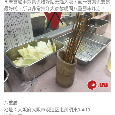
▼未食過串炸真係唔好話去過大阪，而一食緊係要食
最好啦，所以非常推介大家黎呢間八重勝串炸店！
八重勝
地址：大阪府大阪市浪速区恵美須東3-4-13