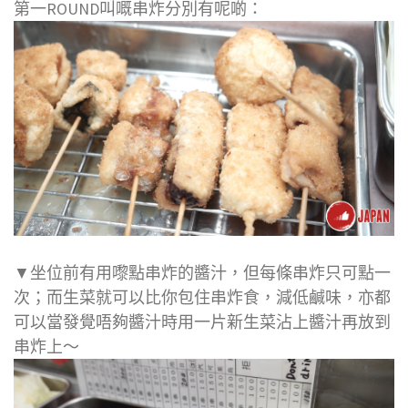
第一ROUND叫嘅串炸分別有呢啲：
▼坐位前有用嚟點串炸的醬汁，但每條串炸只可點一
次；而生菜就可以比你包住串炸食，減低鹹味，亦都
可以當發覺唔夠醬汁時用一片新生菜沾上醬汁再放到
串炸上～