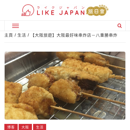
Skip
to
content
Primary
Menu
主頁
生活
【大阪旅遊】大阪最好味串炸店－八重勝串炸
博客
大阪
生活