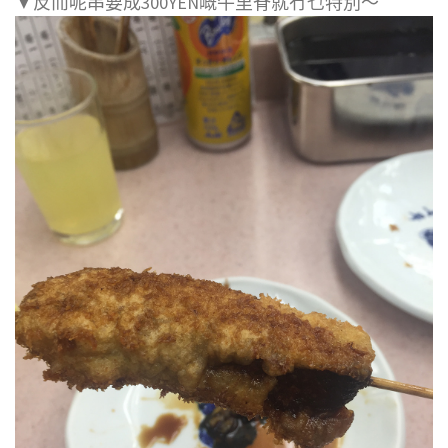
▼反而呢串要成300YEN嘅牛里脊就冇乜特別～