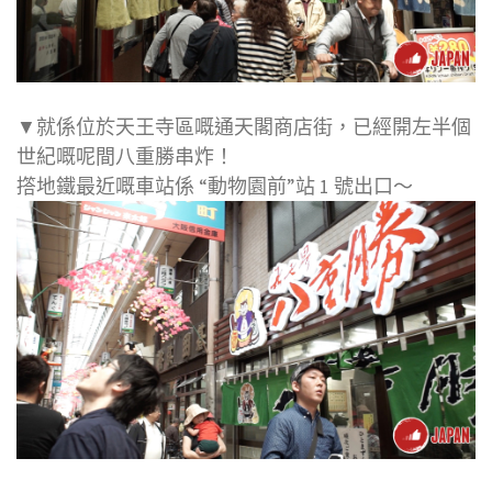
▼就係位於天王寺區嘅通天閣商店街，已經開左半個
世紀嘅呢間八重勝串炸！
撘地鐵最近嘅車站係 “動物園前”站 1 號出口～