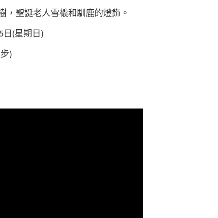
主樹，聖誕老人雪橇和馴鹿的燈飾。
25日(星期日)
步)