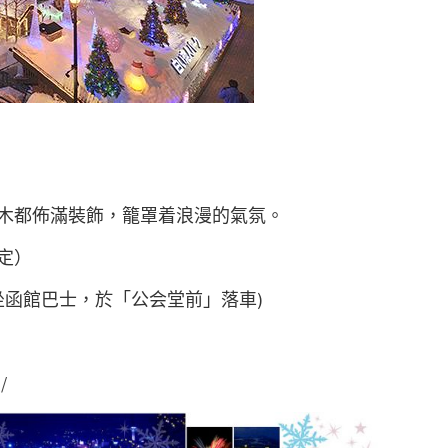
木都佈滿裝飾，籠罩着浪漫的氣氛。
暫定）
坐函館巴士，於「公会堂前」落車)
/