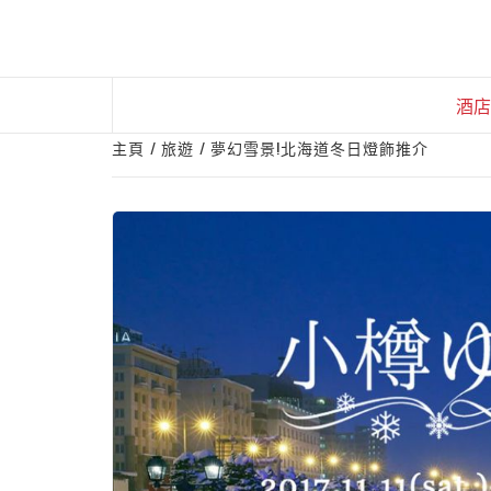
Skip
to
content
酒店
主頁
旅遊
夢幻雪景!北海道冬日燈飾推介