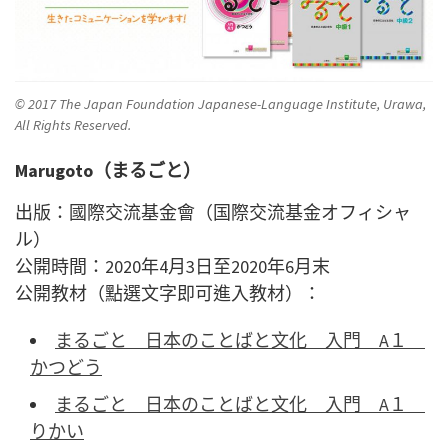
© 2017 The Japan Foundation Japanese-Language Institute, Urawa,
All Rights Reserved.
Marugoto
（
まるごと
）
出版：國際交流基金會（国際交流基金オフィシャ
ル）
公開時間：2020年4月3日至2020年6月末
公開教材（點選文字即可進入教材）：
まるごと 日本のことばと文化 入門 A１
かつどう
まるごと 日本のことばと文化 入門 A１
りかい