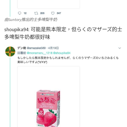
由Suntory推出的士多啤梨牛奶
shoupika94: 可能是熊本限定，但らくのマザーズ的士
多啤梨牛奶都很好味