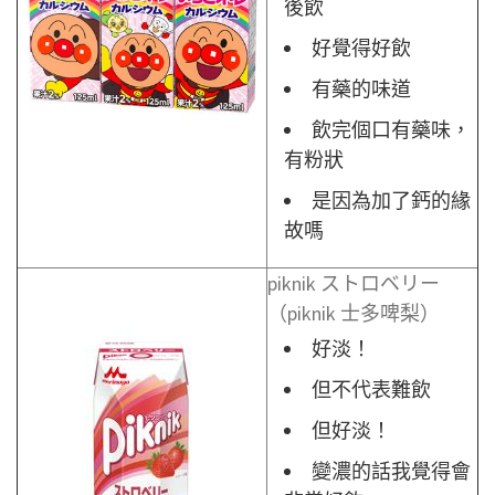
後飲
好覺得好飲
有藥的味道
飲完個口有藥味，
有粉狀
是因為加了鈣的緣
故嗎
piknik ストロベリー
（piknik 士多啤梨）
好淡！
但不代表難飲
但好淡！
變濃的話我覺得會