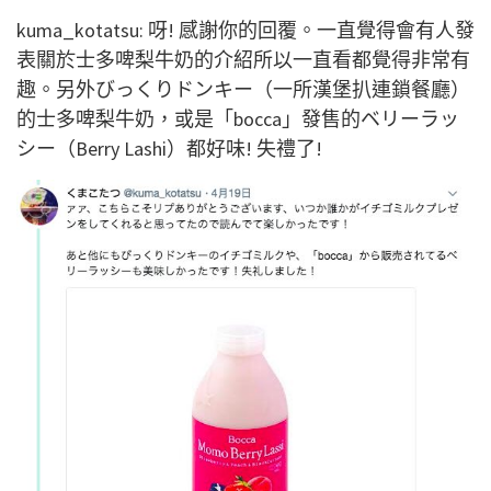
kuma_kotatsu: 呀! 感謝你的回覆。一直覺得會有人發
表關於士多啤梨牛奶的介紹所以一直看都覺得非常有
趣。另外びっくりドンキー（一所漢堡扒連鎖餐廳）
的士多啤梨牛奶，或是「bocca」發售的ベリーラッ
シー（Berry Lashi）都好味! 失禮了!