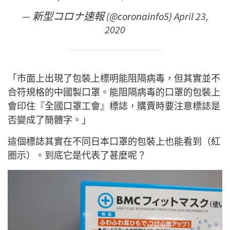
— 新型コロナ速報 (@coronainfo5)
April 23,
2020
「市面上出現了包裝上標明能阻隔病毒，但其實並不
合符規格的中國製口罩。能阻隔病毒的口罩的包裝上
會印住『全國口罩工會』標誌，購賣時要注意標誌是
否變成了簡體字。」
這個標誌其實在不同日本口罩的包裝上也能看到（紅
圈示）。到底它是代表了甚麼呢？