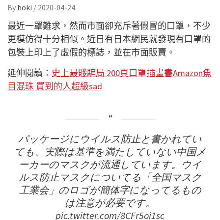
By
hoki
/
2020-04-24
最近一罩難求，然而市面卻充斥著假冒的口罩，不少
更模仿得十分相似。近日有日本網民就發現有口罩的
包裝上印上了虛假的標誌，並在市面販賣。
延伸閱讀：
史上最賤騙局 200頁口罩插畫書Amazon魚
目混珠 買到的人超級sad
パッケージにウイルス防止と書かれてい
ても、実際は基準を満たしていない中国メ
ーカーのマスクが流通しています。ウイ
ルス防止マスクについてる「全国マスク
工業会」のロゴが簡体字になってるもの
は注意が必要です。
pic.twitter.com/8CFr5oi1sc