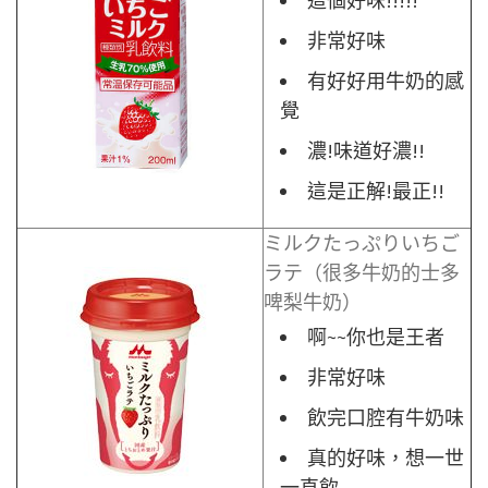
這個好味!!!!!
非常好味
有好好用牛奶的感
覺
濃!味道好濃!!
這是正解!最正!!
ミルクたっぷりいちご
ラテ（很多牛奶的士多
啤梨牛奶）
啊~~你也是王者
非常好味
飲完口腔有牛奶味
真的好味，想一世
一直飲