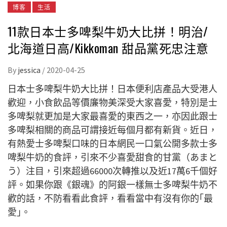
博客
生活
11款日本士多啤梨牛奶大比拼！明治/
北海道日高/Kikkoman 甜品黨死忠注意
By
jessica
/
2020-04-25
日本士多啤梨牛奶大比拼！日本便利店產品大受港人
歡迎，小食飲品等價廉物美深受大家喜愛，特別是士
多啤梨就更加是大家最喜愛的東西之一，亦因此跟士
多啤梨相關的商品可謂接近每個月都有新貨。近日，
有熱愛士多啤梨口味的日本網民一口氣公開多款士多
啤梨牛奶的食評，引來不少喜愛甜食的甘黨（あまと
う）注目，引來超過66000次轉推以及近17萬6千個好
評。如果你跟《銀魂》的阿銀一樣無士多啤梨牛奶不
歡的話，不防看看此食評，看看當中有沒有你的｢最
愛｣。