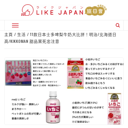
Skip
to
content
Primary
Menu
主頁
生活
11款日本士多啤梨牛奶大比拼！明治/北海道日
高/KIKKOMAN 甜品黨死忠注意