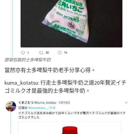
膠袋包裝的士多啤梨牛奶
當然亦有士多啤梨牛奶老手分享心得。
kuma_kotatsu: 行走士多啤梨牛奶之道20年贅沢イチ
ゴミルク才是最強的士多啤梨牛奶。