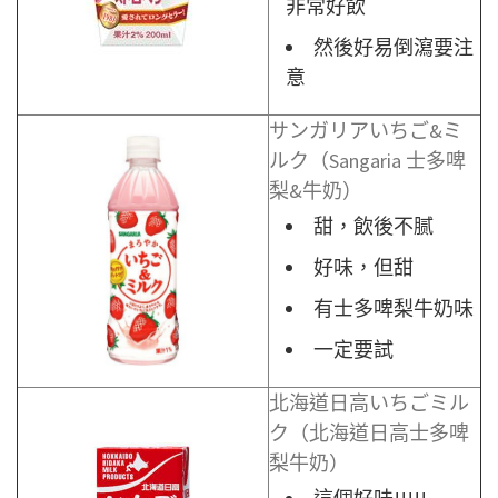
非常好飲
然後好易倒瀉要注
意
サンガリアいちご&ミ
ルク（Sangaria 士多啤
梨&牛奶）
甜，飲後不腻
好味，但甜
有士多啤梨牛奶味
一定要試
北海道日高いちごミル
ク（北海道日高士多啤
梨牛奶）