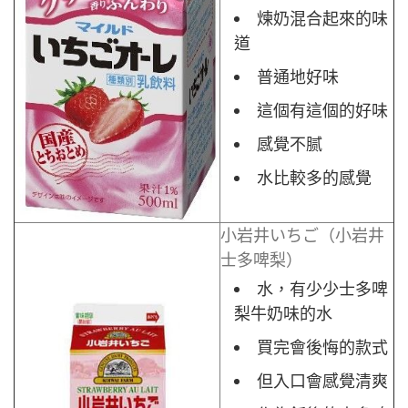
煉奶混合起來的味
道
普通地好味
這個有這個的好味
感覺不腻
水比較多的感覺
小岩井いちご（小岩井
士多啤梨）
水，有少少士多啤
梨牛奶味的水
買完會後悔的款式
但入口會感覺清爽