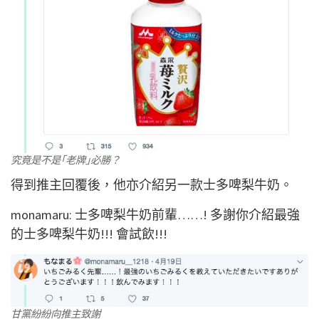
究竟是不是｢老牌｣必勝？
得到推主回覆後，他亦介紹另一款士多啤梨牛奶。
monamaru: 士多啤梨牛奶前輩……! 多謝你介紹最強
的士多啤梨牛奶!!! 會試飲!!!
甘黨紛紛向推主致謝