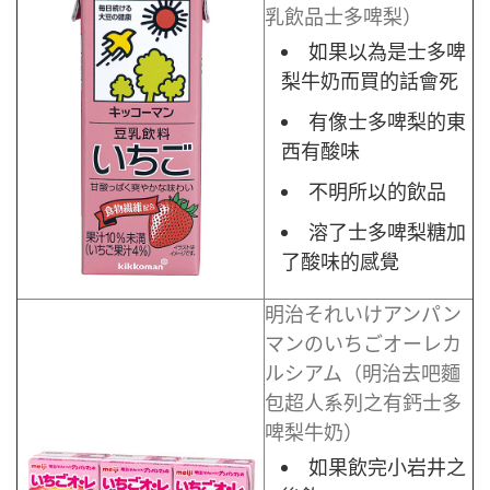
乳飲品士多啤梨）
如果以為是士多啤
梨牛奶而買的話會死
有像士多啤梨的東
西有酸味
不明所以的飲品
溶了士多啤梨糖加
了酸味的感覺
明治それいけアンパン
マンのいちごオーレカ
ルシアム（明治去吧麵
包超人系列之有鈣士多
啤梨牛奶）
如果飲完小岩井之