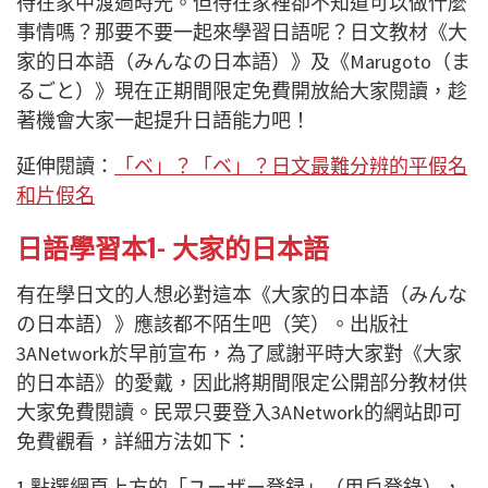
待在家中渡過時光。但待在家裡卻不知道可以做什麼
事情嗎？那要不要一起來學習日語呢？日文教材《大
家的日本語（みんなの日本語）》及《Marugoto（ま
るごと）》現在正期間限定免費開放給大家閱讀，趁
著機會大家一起提升日語能力吧！
延伸閱讀：
「ベ」？「ベ」？日文最難分辨的平假名
和片假名
日語學習本1- 大家的日本語
有在學日文的人想必對這本《大家的日本語（みんな
の日本語）》應該都不陌生吧（笑）。出版社
3ANetwork於早前宣布，為了感謝平時大家對《大家
的日本語》的愛戴，因此將期間限定公開部分教材供
大家免費閱讀。民眾只要登入3ANetwork的網站即可
免費觀看，詳細方法如下：
1.點選網頁上方的「ユーザー登録」（用戶登錄），