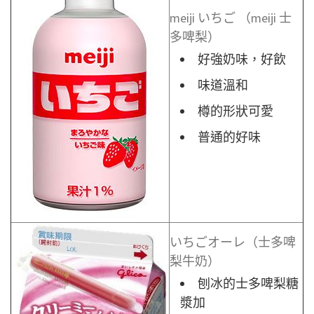
meiji いちご （meiji 士
多啤梨）
好強奶味，好飲
味道溫和
樽的形狀可愛
普通的好味
いちごオーレ（士多啤
梨牛奶）
刨冰的士多啤梨糖
漿加