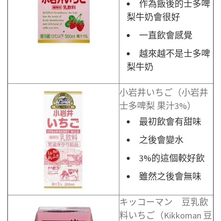
作為飯後的士多啤
梨牛奶會很好
一直飲會感覺
越來越不是士多啤
梨牛奶
小岩井いちご（小岩井
士多啤梨 果汁3%）
最初飲會有甜味
之後會變水
3%的這個較好飲
雖然之後會無味
キッコーマン 豆乳飲
料いちご（Kikkoman 豆