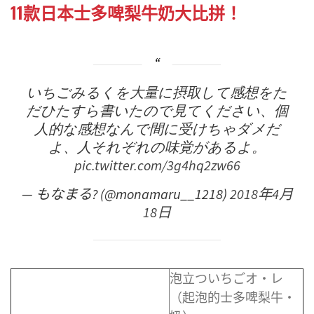
11款日本士多啤梨牛奶大比拼！
いちごみるくを大量に摂取して感想をた
だひたすら書いたので見てください、個
人的な感想なんで間に受けちゃダメだ
よ、人それぞれの味覚があるよ。
pic.twitter.com/3g4hq2zw66
— もなまる? (@monamaru__1218)
2018年4月
18日
泡立ついちごオ・レ
（起泡的士多啤梨牛・