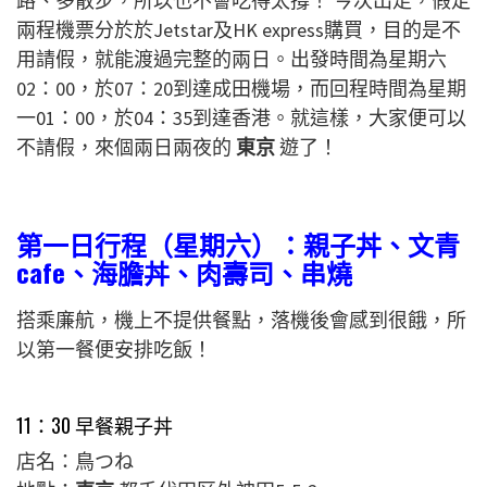
路、多散步，所以也不會吃得太撐！ 今次出走，假定
兩程機票分於於Jetstar及HK express購買，目的是不
用請假，就能渡過完整的兩日。出發時間為星期六
02：00，於07：20到達成田機場，而回程時間為星期
一01：00，於04：35到達香港。就這樣，大家便可以
不請假，來個兩日兩夜的
東京
遊了！
第一日行程（星期六）：親子丼、文青
cafe、海膽丼、肉壽司、串燒
搭乘廉航，機上不提供餐點，落機後會感到很餓，所
以第一餐便安排吃飯！
11：30 早餐親子丼
店名：鳥つね