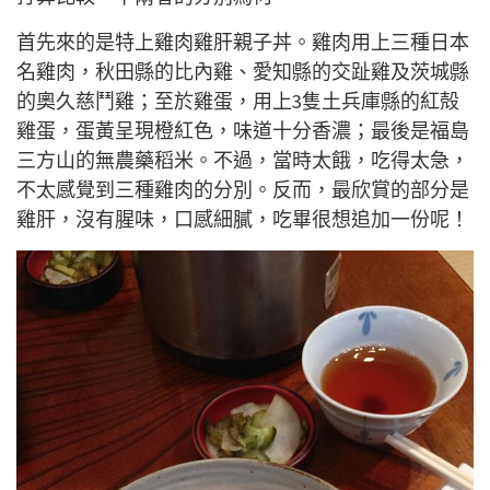
首先來的是特上雞肉雞肝親子丼。雞肉用上三種日本
名雞肉，秋田縣的比內雞、愛知縣的交趾雞及茨城縣
的奧久慈鬥雞；至於雞蛋，用上3隻土兵庫縣的紅殻
雞蛋，蛋黃呈現橙紅色，味道十分香濃；最後是福島
三方山的無農藥稻米。不過，當時太餓，吃得太急，
不太感覺到三種雞肉的分別。反而，最欣賞的部分是
雞肝，沒有腥味，口感細膩，吃畢很想追加一份呢！