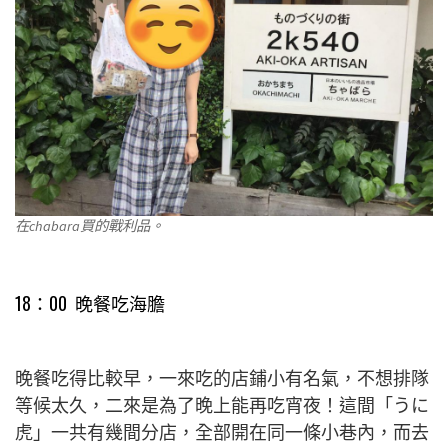
在chabara買的戰利品。
18：00 晚餐吃海膽
晚餐吃得比較早，一來吃的店鋪小有名氣，不想排隊
等候太久，二來是為了晚上能再吃宵夜！這間「うに
虎」一共有幾間分店，全部開在同一條小巷內，而去