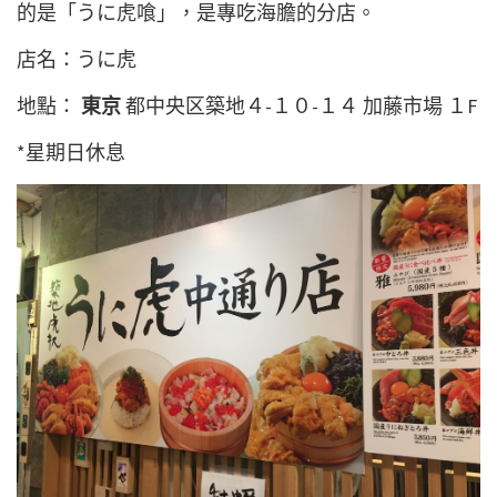
的是「うに虎喰」，是專吃海膽的分店。
店名：うに虎
地點：
東京
都中央区築地４-１０-１４ 加藤市場 １F
*星期日休息