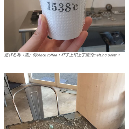
這杯名為「鐵」的black coffee，杯子上印上了鐵的melting point。