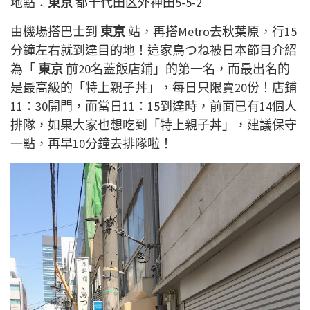
地點：
東京
都千代田区外神田5-5-2
由機場搭巴士到
東京
站，再搭Metro去秋葉原，行15
分鐘左右就到達目的地！這家鳥つね被日本節目介紹
為「
東京
前20名蓋飯店鋪」的第一名，而最出名的
是最高級的「特上親子丼」，每日只限賣20份！店鋪
11：30開門，而當日11：15到達時，前面已有14個人
排隊，如果大家也想吃到「特上親子丼」，建議保守
一點，再早10分鐘去排隊啦！