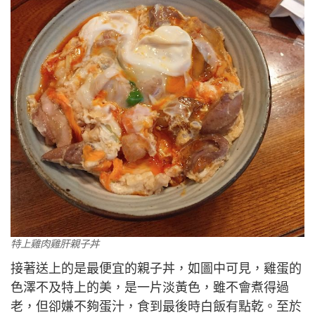
特上雞肉雞肝親子丼
接著送上的是最便宜的親子丼，如圖中可見，雞蛋的
色澤不及特上的美，是一片淡黃色，雖不會煮得過
老，但卻嫌不夠蛋汁，食到最後時白飯有點乾。至於