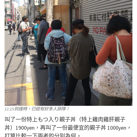
11:15到達時，已經有好多人排隊！
叫了一份特上もつ入り親子丼（特上雞肉雞肝親子
丼）1900yen，再叫了一份最便宜的親子丼 1000yen，
打算比較一下兩者的分別為何。