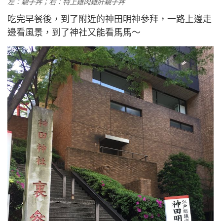
左：親子丼；右：特上雞肉雞肝親子丼
吃完早餐後，到了附近的神田明神參拜，一路上邊走
邊看風景，到了神社又能看馬馬～