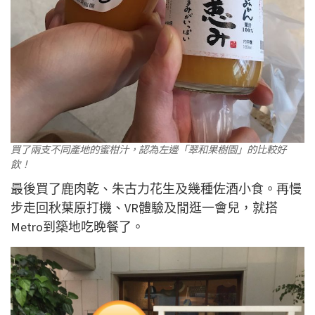
買了兩支不同產地的蜜柑汁，認為左邊「翠和果樹園」的比較好
飲！
最後買了鹿肉乾、朱古力花生及幾種佐酒小食。再慢
步走回秋葉原打機、VR體驗及閒逛一會兒，就搭
Metro到築地吃晚餐了。