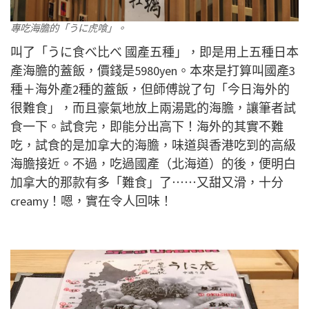
專吃海膽的「うに虎喰」。
叫了「うに食べ比べ 國產五種」，即是用上五種日本
產海膽的蓋飯，價錢是5980yen。本來是打算叫國產3
種＋海外產2種的蓋飯，但師傅說了句「今日海外的
很難食」，而且豪氣地放上兩湯匙的海膽，讓筆者試
食一下。試食完，即能分出高下！海外的其實不難
吃，試食的是加拿大的海膽，味道與香港吃到的高級
海膽接近。不過，吃過國產（北海道）的後，便明白
加拿大的那款有多「難食」了⋯⋯又甜又滑，十分
creamy！嗯，實在令人回味！