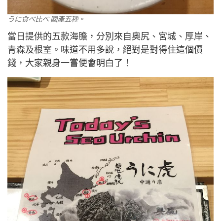
うに食べ比べ 國產五種。
當日提供的五款海膽，分別來自奧尻、宮城、厚岸、
青森及根室。味道不用多說，絕對是對得住這個價
錢，大家親身一嘗便會明白了！