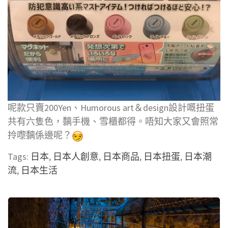
呢款只賣200Yen、Humorous art＆design設計嘅扭蛋
共有六隻色，黐手機、雪櫃都得。唔知大家又會照常
拎嚟黐係邊呢？
Tags:
日本
,
日本人創意
,
日本商品
,
日本扭蛋
,
日本潮
流
,
日本生活