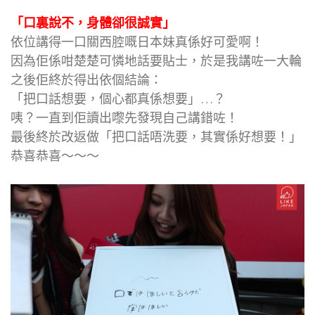
「口裏說不，身體卻很誠實」
依位講得一口關西腔嘅日本妹真係好可愛啊！
因為佢係咁楚楚可憐地話要貼士，於是我講咗一大輪
之後佢終於得出依個結論：
「把口話想要，個心都真係想要」…？
咦？一直到佢讀出嚟先發現自己講錯咗！
最後終於改返做「把口話唔洗要，其實係好想要！」
恭喜恭喜～～～