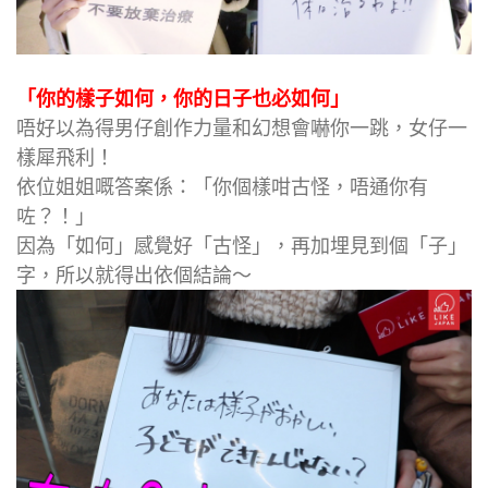
「你的樣子如何，你的日子也必如何」
唔好以為得男仔創作力量和幻想會嚇你一跳，女仔一
樣犀飛利！
依位姐姐嘅答案係：「你個樣咁古怪，唔通你有
咗？！」
因為「如何」感覺好「古怪」，再加埋見到個「子」
字，所以就得出依個結論～