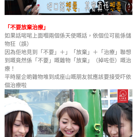
「不要放棄治療」
如果話啱啱上面嗰兩個係天使嘅話，依個位可能係儲
物狂（誤）
因為佢地見到「不要」＋」「放棄」＋「治療」聯想
到嘅竟然係「不要」嘅雜物「放棄」（掉咗佢）嘅治
療！
平時屋企啲雜物堆到成座山嘅朋友就應該要接受吓依
個治療啦