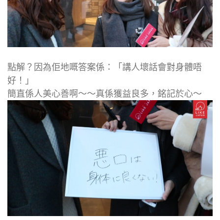
點解？因為佢地嘅答案係：「講人壞話會對身體唔
好！」
簡直係人美心善啊～～真係獲益良多，銘記於心～