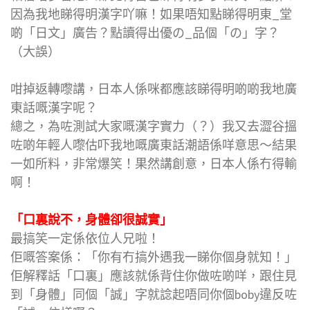
因為我地睇得明漢字吖嘛！如果唔知點睇得明東_堂
啲「日文」廣告？點讀得出優の_品個「の」字？
（大誤）
咁掉返轉嚟講，日本人係咪都應該睇得明啲啲我地廣
東話嘅漢字呢？
總之，為咗測試大家嘅漢字實力（？）我又去澀谷搵
咗啲年輕人嚟估吓我地嘅廣東話潮語係咩意思～結果
一如所料，非常爆笑！果然講創意，日本人係冇得輸
啊！
「口裏說不，身體卻很誠實」
最搞笑一定係依位人兄啦！
佢嘅答案係：「你有冇搞外遇我一睇你個身就知！」
佢解釋話「口裏」應該就係背住你做咗啲咩，跟住見
到「身體」同個「誠」字就諗起唔同你個boby違反咗