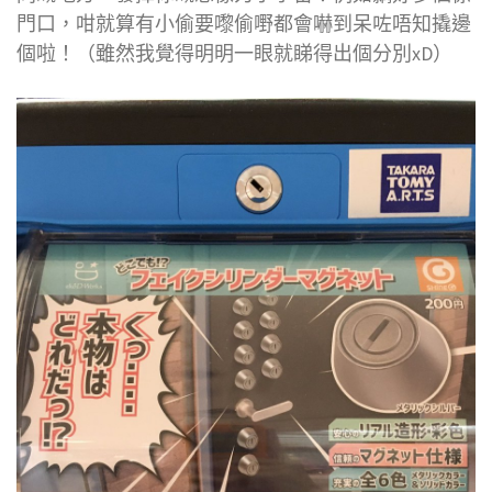
門口，咁就算有小偷要嚟偷嘢都會嚇到呆咗唔知撬邊
個啦！（雖然我覺得明明一眼就睇得出個分別xD）