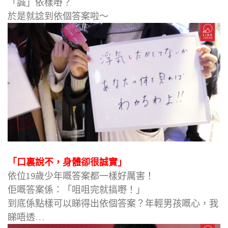
「誠」依樣嘢？
於是就諗到依個答案啦～
「口裏說不，身體卻很誠實」
依位19歲少年嘅答案都一樣好厲害！
佢嘅答案係：「咀咀完就搞嘢！」
到底係點樣可以睇得出依個答案？年輕男孩嘅心，我
睇唔透…