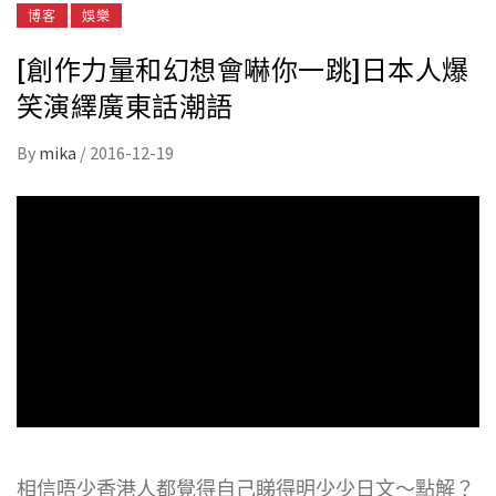
博客
娛樂
[創作力量和幻想會嚇你一跳]日本人爆
笑演繹廣東話潮語
By
mika
/
2016-12-19
相信唔少香港人都覺得自己睇得明少少日文～點解？