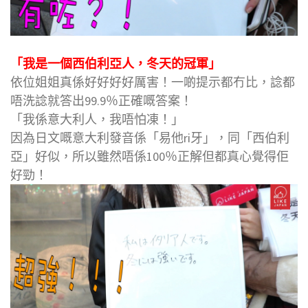
「我是一個西伯利亞人，冬天的冠軍」
依位姐姐真係好好好好厲害！一啲提示都冇比，諗都
唔洗諗就答出99.9％正確嘅答案！
「我係意大利人，我唔怕凍！」
因為日文嘅意大利發音係「易他ri牙」，同「西伯利
亞」好似，所以雖然唔係100％正解但都真心覺得佢
好勁！