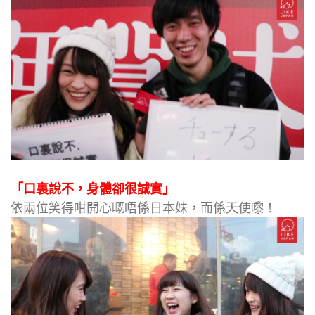
「口裏說不，身體卻很誠實」
依兩位笑得咁開心嘅唔係日本妹，而係天使嚟！