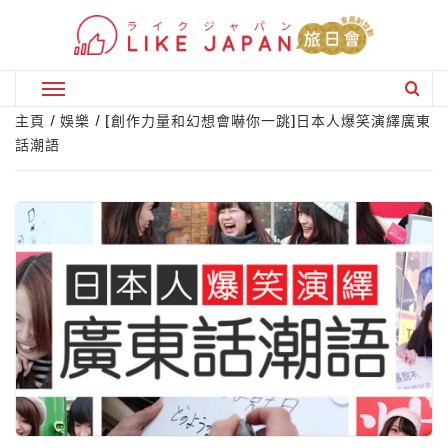
Skip
to
content
Primary
Menu
主頁
娛樂
[創作力量和幻想會嚇你一跳]日本人爆笑演繹廣東
話潮語