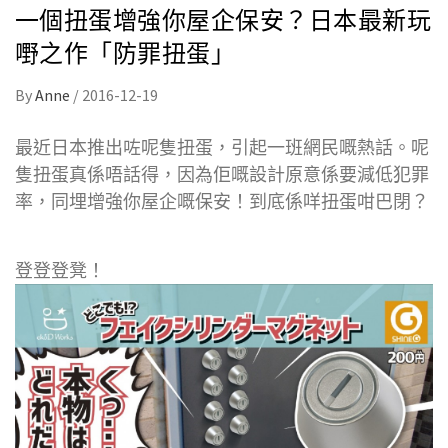
一個扭蛋增強你屋企保安？日本最新玩
嘢之作「防罪扭蛋」
By
Anne
/
2016-12-19
最近日本推出咗呢隻扭蛋，引起一班網民嘅熱話。呢
隻扭蛋真係唔話得，因為佢嘅設計原意係要減低犯罪
率，同埋增強你屋企嘅保安！到底係咩扭蛋咁巴閉？
登登登凳！