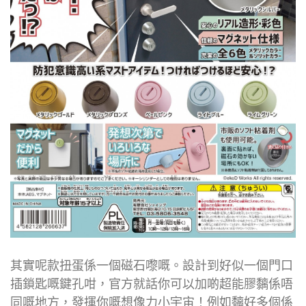
其實呢款扭蛋係一個磁石嚟嘅。設計到好似一個門口
插鎖匙嘅鍵孔咁，官方就話你可以加啲超能膠黐係唔
同嘅地方，發揮你嘅想像力小宇宙！例如黐好多個係