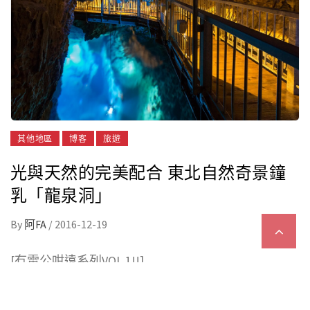
其他地區
博客
旅遊
光與天然的完美配合 東北自然奇景鐘
乳「龍泉洞」
By
阿FA
/
2016-12-19
[冇雷公咁遠系列VOL.1!!]
每次去日本，唔係東京就係京阪神，最遠都係北陸，