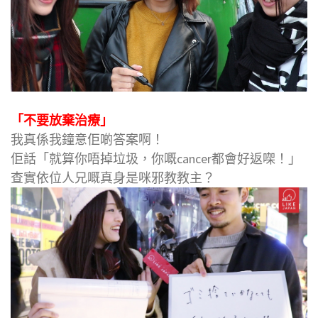
「不要放棄治療」
我真係我鐘意佢啲答案啊！
佢話「就算你唔掉垃圾，你嘅cancer都會好返㗎！」
查實依位人兄嘅真身是咪邪教教主？