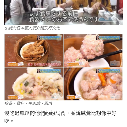
小詩向日本藝人們介紹洗杯文化
排骨、雞包、牛肉球、鳳爪
沒吃過鳳爪的他們紛紛試食，並說感覺比想像中好
吃。