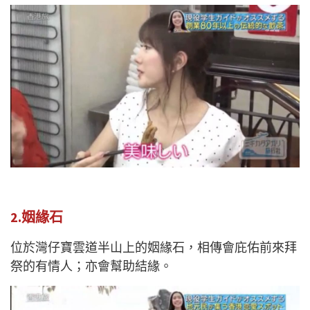
2.姻緣石
位於灣仔寶雲道半山上的姻緣石，相傳會庇佑前來拜
祭的有情人；亦會幫助結緣。