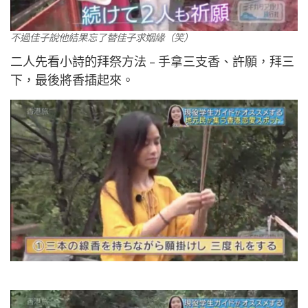
不過佳子說他結果忘了替佳子求姻緣（笑）
二人先看小詩的拜祭方法 – 手拿三支香、許願，拜三
下，最後將香插起來。