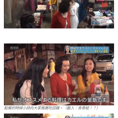
點餐的時候小詩向大家推薦吃田雞。（藝人：食青蛙！？）