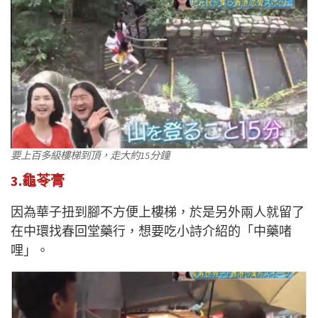
要上百多級樓梯到頂，走大約15分鐘
3.龜苓膏
因為華子扭到腳不方便上樓梯，於是另外兩人就留了
在中環找春回堂藥行，想要吃小詩介紹的「中藥啫
哩」。