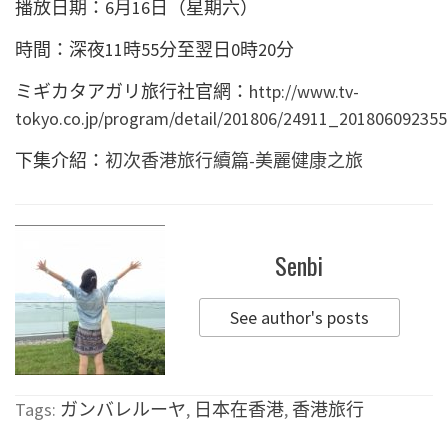
播放日期：6月16日（星期六）
時間：深夜11時55分至翌日0時20分
ミギカタアガリ旅行社官網：
http://www.tv-
tokyo.co.jp/program/detail/201806/24911_201806092355
下集介紹：
初次香港旅行續篇-美麗健康之旅
Senbi
See author's posts
Tags:
ガンバレルーヤ
,
日本在香港
,
香港旅行