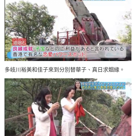
多岐川裕美和佳子來到分別替華子、真日求姻緣。