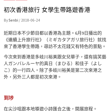
初次香港旅行 女學生帶路遊香港
By
Senbi
/
2018-06-24
近期日本不少節目都以香港為主題。6月9日播出的
《連續上升旅行社》（ミギカタアガリ旅行社）就找
來了香港學生帶路，尋訪不太花錢又有特色的景點。
今次來到香港是多岐川裕美跟女兒華子，還有搞笑藝
人ガンバレルーヤ的真日（まひる）和佳子（よし
こ）的一行四人。除了多岐川裕美是第二次來港之
外，另外三人都是初次來港。
到埗
在尖沙咀跟本地導遊小詩匯合之後，開展旅程。