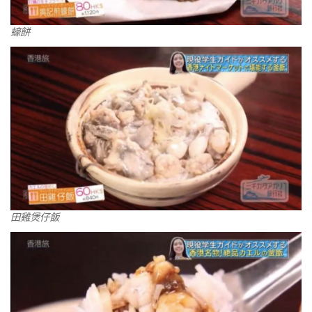
蠔餅
田雞煲仔飯