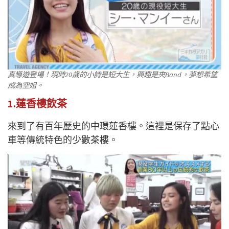
真導遊登場！現時20歲的小詩是短大生，興趣是夾Band，夢想希望
成為空姐。
1.蓮香樓飲茶
來到了有百年歷史的中環蓮香樓。這裡是保存了點心
車等傳統特色的少數茶樓。