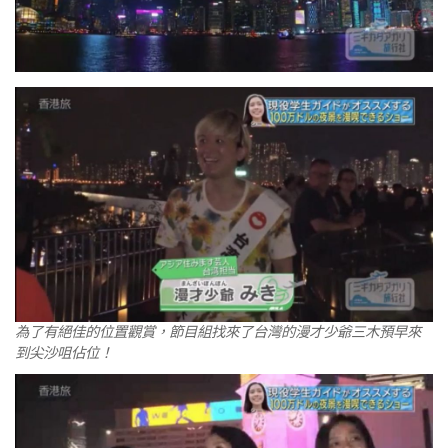
為了有絕佳的位置觀賞，節目組找來了台灣的漫才少爺三木預早來
到尖沙咀佔位！