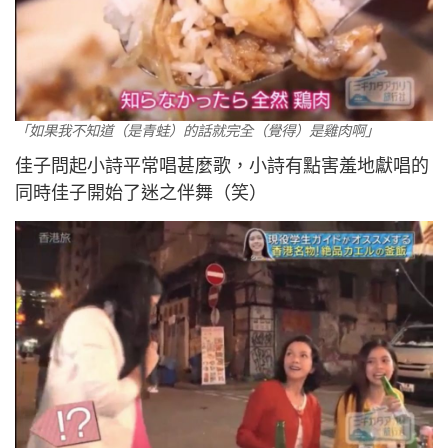
「如果我不知道（是青蛙）的話就完全（覺得）是雞肉啊」
佳子問起小詩平常唱甚麼歌，小詩有點害羞地獻唱的
同時佳子開始了迷之伴舞（笑）