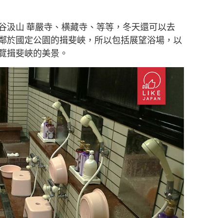
谷汲山 華嚴寺、横藏寺、等等，冬天還可以去
鄰於國定公園的揖斐峽，所以包括展望浴場，以
覽揖斐峽的美景。