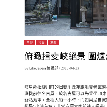
中部
博客
旅遊
俯瞰揖斐峽絕景 圍爐
By
LikeJapan 編輯部
/
2018-04-13
岐阜縣揖斐川町的揖斐川丘苑距離養老鐵道
班機前往名古屋，於名古屋可以先乘坐JR
斐站落車，全程大約一小時，而如果是自駕
都是1小時左右，非常方便大家前往。揖斐