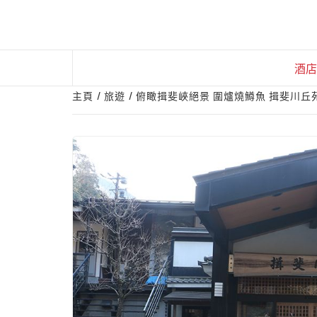
Skip
to
content
酒店
主頁
旅遊
俯瞰揖斐峽絕景 圍爐燒鱒魚 ​揖斐川丘