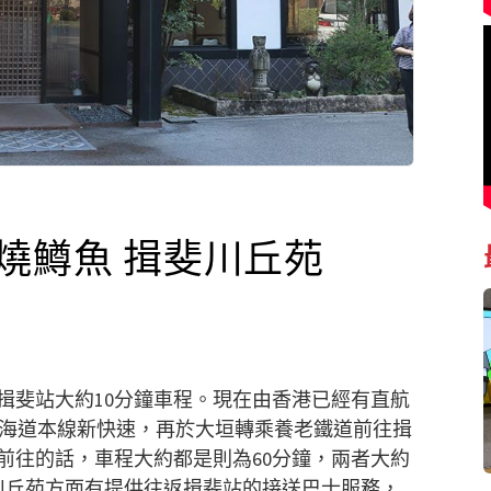
燒鱒魚 ​揖斐川丘苑
揖斐站大約10分鐘車程。現在由香港已經有直航
東海道本線新快速，再於大垣轉乘養老鐵道前往揖
前往的話，車程大約都是則為60分鐘，兩者大約
川丘苑方面有提供往返揖斐站的接送巴士服務，