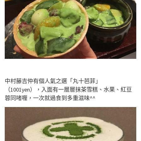
中村藤吉仲有個人氣之選「丸十芭菲」
（1001yen），入面有一層層抹茶雪糕、水果、紅豆
蓉同啫喱，一次就過食到多重滋味^^