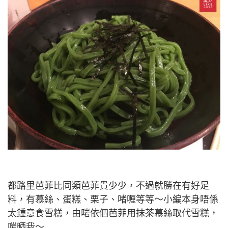
都路里芭菲比同類芭菲貴少少，不過就勝在有好足
料，有慕絲、蛋糕、栗子、啫喱等等～小編本身唔係
太鍾意食雪糕，由啱依個芭菲用抹茶慕絲取代雪糕，
啱晒我～