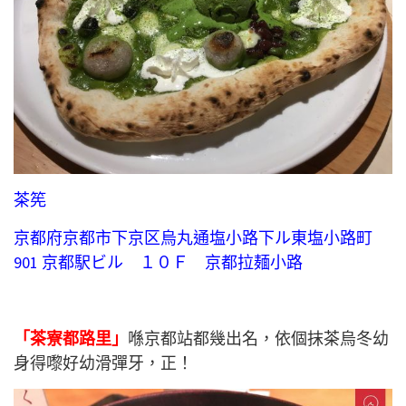
茶筅
京都府京都市下京区烏丸通塩小路下ル東塩小路町
901 京都駅ビル １０Ｆ 京都拉麺小路
「茶寮都路里」
喺京都站都幾出名，依個抹茶烏冬幼
身得嚟好幼滑彈牙，正！