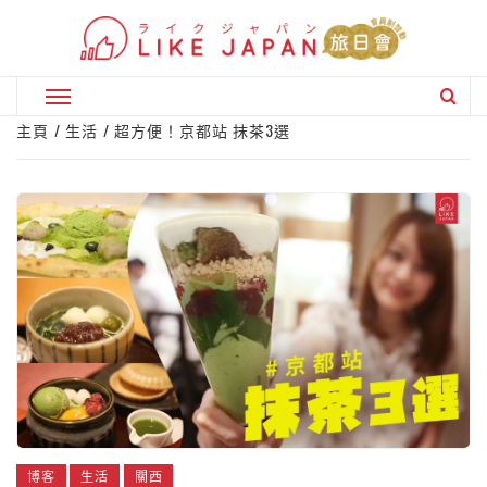
Skip
to
content
Primary
Menu
主頁
生活
超方便！京都站 抹茶3選
博客
生活
關西