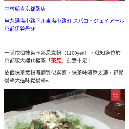
中村藤吉京都駅店
烏丸通塩小路下ル東塩小路町 スバコ・ジェイアール
京都伊勢丹3F
一睇依個抹茶卡邦尼意粉（1100yen），就知道位於
京都駅大樓10樓嘅
「茶筅」
創意十足！
依個抹茶意粉嘅麵質似素麵，抹茶味唔算太濃，視覺
衝擊大過味覺衝擊w