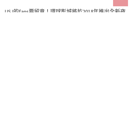
USJ的fans要留意！環球影城將於2018年推出全新夜
間遊行表演，除咗花車同全長587米嘅遊行路線，今
次仲玩埋最新投射及音響技術，將影像直接投射到建
築物上！夜間巡遊投資超過70億日元，結合《哈利波
特》、《Minions》、《變形金剛》同《侏羅紀公園》
4套熱門電影，重現唔同主題嘅世界觀，相信表演一
定會好精彩！