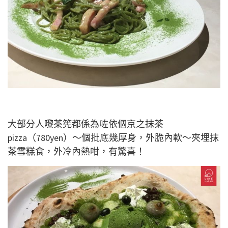
大部分人嚟茶筅都係為咗依個京之抹茶
pizza（780yen）～個批底幾厚身，外脆內軟～夾埋抹
茶雪糕食，外冷內熱咁，有驚喜！