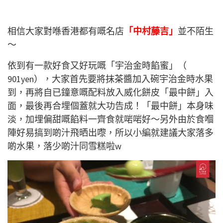
相信大家對喺香港都有嘅名店
「中村藤吉」
並不陌生
～
依到有一款好食又好玩嘅「宇治金時餡蜜」（
901yen），大家首先要將抹茶醬加入碗宇治金時水果
到，再將自已鐘意嘅配料放入威化餅皮「最中餅」入
面，最後再合埋個蓋就大功告成！「最中餅」本身味
淡，加埋偏甜嘅餡料一齊食就啱啱好～另外由於食嗰
陣好易搞到啲汁飛晒出嚟，所以小編就建議大家落多
啲水果，落少啲汁同雪糕啦w